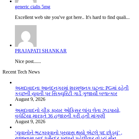
generic cialis 5mg
Excellent web site you've got here.. It's hard to find quali...
PRAJAPATI SHANKAR
Nice post......
Recent Tech News
અમદાવાદના આનંદનગરમાં શરમજનક ઘટના: PGમાં રહેતી
કચ્છની યુવતી પર સિક્યુરિટી ગાર્ડે ગુજાર્યો બળાત્કાર
August 9, 2026
અમદાવાદનો ચીફ ફાયર ઓફિસર લાંચ લેતા ઝડપાયો,
વચેટિયા મારફતે 36 હજારની કરી હતી માંગણી
August 9, 2026
‘યુવાનોને ભટકાવવાનો પ્રયાસ થયો એટલે પદ છોડ્યું’ ,
રાજીનામા બાદ ધર્મેન્દ્ર પ્રધાને પહેલીવાર તોડ્યું મૌન