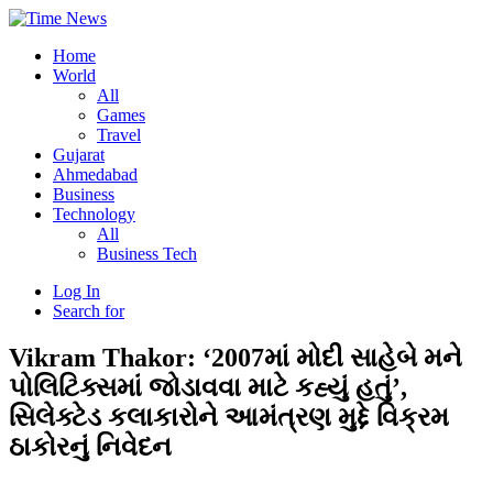
Home
World
All
Games
Travel
Gujarat
Ahmedabad
Business
Technology
All
Business Tech
Log In
Search for
Vikram Thakor: ‘2007માં મોદી સાહેબે મને
પોલિટિક્સમાં જોડાવવા માટે કહ્યું હતું’,
સિલેક્ટેડ કલાકારોને આમંત્રણ મુદ્દે વિક્રમ
ઠાકોરનું નિવેદન