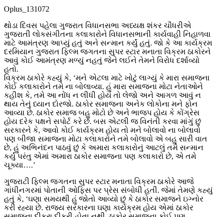
Oplus_131072
થોડા દિવસ પહેલા ગુજરાત વિધાનસભા અધ્યક્ષ શંકર ચૌધરીએ
ગુજરાતી લોકસંગીતના કલાકારોને વિધાનસભાની કાર્યવાહી નિહાળવા
માટે આમંત્રણ આપ્યું હતું અને સન્માન કર્યું હતું. જો કે આ કાર્યક્રમ
દરમિયાન ગુજરાત ફિલ્મ જગતના સુપર સ્ટાર મનાતા વિક્રમ ઠાકોરને
આવું કોઈ આમંત્રણ મળ્યું નહતું જેને લઈને તેમને વિરોધ દર્શાવ્યો
હતો.
વિક્રમ ઠાકોરે કહ્યું કે, ‘મને એટલા માટે ખોટું લાગ્યું કે મારા સમાજના
કોઈ કલાકારોને તમે ના બોલાવ્યા. હું મારા સમાજના મોટા નેતાઓને
કહીશ કે, તમે આ નોંધ ન લીધી હોય તો લેજો અને આગળ આવું ન
થાય તેનું ધ્યાન દોરજો. ઠાકોર સમાજના અનેક લોકોના મને ફોન
આવ્યા છે. ઠાકોર સમાજ બહુ મોટો છે અને ભાજપ હોય કે કોંગ્રેસ
હોય દરેક પક્ષને સપોર્ટ કરે છે. બસ એટલી જ વિનંતી કરવા માંગું છું
સરકારને કે, આવો કોઈ કાર્યક્રમ હોય તો મને બોલાવો ના બોલાવો
પણ બીજા સમાજના મોટા કલાકારોને તમે બોલાવો એ બહુ સારી વાત
છે, હું અભિનંદન પાઠવું છું કે અમારા કલાકારોનું આટલું તમે સન્માન
કર્યું પરંતુ એમાં અમારા ઠાકોર સમાજના પણ કલાકારો છે, એ તમે
ચૂક્યા….’
ગુજરાટી ફિલ્મ જગતના સુપર સ્ટાર મનાતા વિક્રમ ઠાકોરે આજે
ગાંધીનગરમાં પોતાની ઓફિસ પર પ્રેસ સંબોધી હતી. જેમાં તેમણે કહ્યું
હતું કે, ‘ઘણા સમયથી હું જોતો આવ્યો છું કે ઠાકોર સમાજને ઇગ્નોર
કરી રહ્યા છે. રાજ્ય સરકારના ઘણા કાર્યક્રમ હોય એમાં ઠાકોર
સમાજના દીકરા દીકરી હોતા નથી. ઠાકોર સમાજના કોઈ પણ