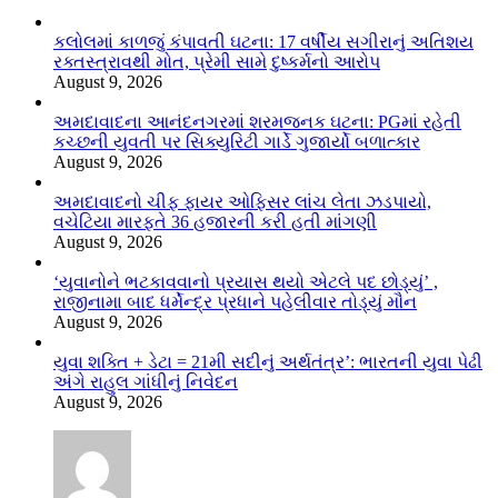
કલોલમાં કાળજું કંપાવતી ઘટના: 17 વર્ષીય સગીરાનું અતિશય
રક્તસ્ત્રાવથી મોત, પ્રેમી સામે દુષ્કર્મનો આરોપ
August 9, 2026
અમદાવાદના આનંદનગરમાં શરમજનક ઘટના: PGમાં રહેતી
કચ્છની યુવતી પર સિક્યુરિટી ગાર્ડે ગુજાર્યો બળાત્કાર
August 9, 2026
અમદાવાદનો ચીફ ફાયર ઓફિસર લાંચ લેતા ઝડપાયો,
વચેટિયા મારફતે 36 હજારની કરી હતી માંગણી
August 9, 2026
‘યુવાનોને ભટકાવવાનો પ્રયાસ થયો એટલે પદ છોડ્યું’ ,
રાજીનામા બાદ ધર્મેન્દ્ર પ્રધાને પહેલીવાર તોડ્યું મૌન
August 9, 2026
યુવા શક્તિ + ડેટા = 21મી સદીનું અર્થતંત્ર’: ભારતની યુવા પેઢી
અંગે રાહુલ ગાંધીનું નિવેદન
August 9, 2026