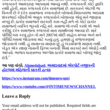
કલાકારને આમંત્રણ આપવામાં આવ્યું નથી. કલાકારની કોઈ જ્ઞાતિ
નથી હોતી, સારા કલાકારો દરેક સમાજમાં છે. સરકારને એટલી જ
વિનતી છે કે દરેક સમાજના કલાકારોને બોલાવો.વિધાનસભા અધ્યક્ષ
શંકરભાઈ ચૌધરીએ અમુક કલાકારોને બોલાવ્યા એવું મને જાણવા
મળ્યું છે. ઠાકોર સમાજને સરકારી કામ નહીં મળે તો કોઈ ઠાકોર
સમાજનો વ્યક્તિ ભૂખ્યો નહિ મરે. સમાજ જે નક્કી કરશે એ અમે
કરીશું. દરેક સમાજના કલાકારો મારા સમર્થનમાં આવ્યા છે. મારે
પોલિટિક્સ કરવું હોત તો મને 2007માં મોદી સાહેબ મળ્યા અને મને
પોલિટિક્સમાં જોડાવવા માટે કહ્યું હતું. હમણાં હું રાજકારણમાં
જોડાવાનો નથી. હું સામાન્ય માણસ છું, હું લડવાવાળો માણસ નથી.
ખેડૂત એક રક્ષણ નામની ફિલ્મ બનાવી એમાં સરકારે મને એવોર્ડ નથી
આપ્યો. ભાજપ ધારાસભ્ય અલ્પેશ ઠાકોરે સમાજ માટે બોલવું જોતું
હતું.”
આ પણ વાંચો,
Ahmedabad: અમદાવાદમાં એરપોર્ટ નજીકની
હોટલમાં મહિલાની ઘાતકી હત્યા
https://www.instagram.com/timenewsguj
https://www.youtube.com/@INTIMENEWSCHANNEL
Leave a Reply
Your email address will not be published.
Required fields are
marked
*