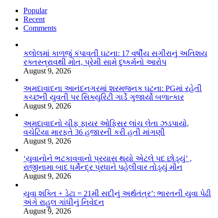
Popular
Recent
Comments
કલોલમાં કાળજું કંપાવતી ઘટના: 17 વર્ષીય સગીરાનું અતિશય
રક્તસ્ત્રાવથી મોત, પ્રેમી સામે દુષ્કર્મનો આરોપ
August 9, 2026
અમદાવાદના આનંદનગરમાં શરમજનક ઘટના: PGમાં રહેતી
કચ્છની યુવતી પર સિક્યુરિટી ગાર્ડે ગુજાર્યો બળાત્કાર
August 9, 2026
અમદાવાદનો ચીફ ફાયર ઓફિસર લાંચ લેતા ઝડપાયો,
વચેટિયા મારફતે 36 હજારની કરી હતી માંગણી
August 9, 2026
‘યુવાનોને ભટકાવવાનો પ્રયાસ થયો એટલે પદ છોડ્યું’ ,
રાજીનામા બાદ ધર્મેન્દ્ર પ્રધાને પહેલીવાર તોડ્યું મૌન
August 9, 2026
યુવા શક્તિ + ડેટા = 21મી સદીનું અર્થતંત્ર’: ભારતની યુવા પેઢી
અંગે રાહુલ ગાંધીનું નિવેદન
August 9, 2026