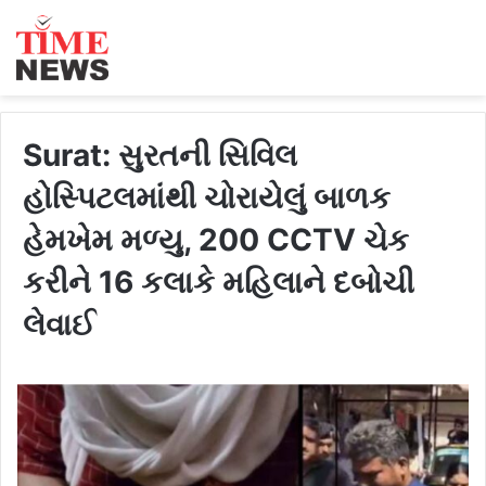
Surat: સુરતની સિવિલ
હોસ્પિટલમાંથી ચોરાયેલું બાળક
હેમખેમ મળ્યુ, 200 CCTV ચેક
કરીને 16 કલાકે મહિલાને દબોચી
લેવાઈ