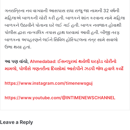
ગતરાત્રિના નવ વાગ્યાની આસપાસ રાધા રાજુ જા નામની 32 વર્ષની
મહિલાએ બાળકની ચોરી કરી હતી. બાળકને શાંત કરવાના નામે મહિલા
બાળકને ઉઠાવીને પોતાના ઘરે લઈ ગઈ હતી. બાળક નવજાત હોવાથી
પોલીસ દ્વારા તાત્કાલિક તપાસ હાથ ધરવામાં આવી હતી. બીજી તરફ
બાળકના અપહરણને લઈને સિવિલ હોસ્પિટલના તંત્ર સામે સવાલો
ઉભા થયા હતાં.
આ પણ વાંચો,
Ahmedabad: ઈસનપુરમાં થયેલી ઘરફોડ ચોરીનો
મામલો, પોલીસે ગણતરીના દિવસોમાં આરોપીને ઝડપી જેલ હવાલે કર્યો
https://www.instagram.com/timenewsguj
https://www.youtube.com/@INTIMENEWSCHANNEL
Leave a Reply