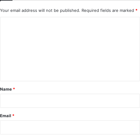
Your email address will not be published.
Required fields are marked
*
C
o
m
m
e
n
t
*
Name
*
Email
*