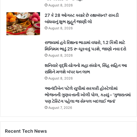
August 8, 2026
27 કે 28 ઓગસ્ટ ક્યારે છે રક્ષાબંધન? રાખડી
બાંધવાનું શુભ મુહૂર્ત જાણી લો
August 8, 2026
રાજ્યમાં હવે રિક્ષાના ભાડામાં વધારો, 1.2 કિમી માટે
મિનિમમ ભાડું 25 રૂ ચૂકવવું પડશે, જાણો નવા દરો
August 8, 2026
શનિવારે વૃદ્ધિ યોગનો મહા સંયોગ, સિંહ સહિત આ
રાશિને મળશે બંપર ધન લાભ
August 8, 2026
આનંદીબેન પટેલે યુપીમાં સરકારી હોસ્ટેલોમાં
ભોજનની ગુણવત્તાની ખોલી પોલ, કહ્યું – ‘ગુજરાતમાં
પણ ટેસ્ટિંગ પહેલા જ સેમ્પલ બદલાઈ જતાં’
August 7, 2026
Recent Tech News