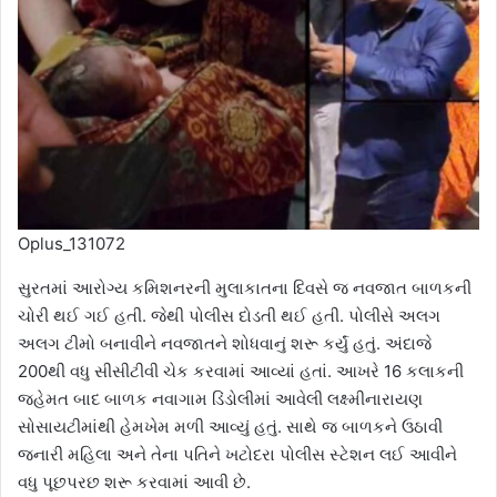
Oplus_131072
સુરતમાં આરોગ્ય કમિશનરની મુલાકાતના દિવસે જ નવજાત બાળકની
ચોરી થઈ ગઈ હતી. જેથી પોલીસ દોડતી થઈ હતી. પોલીસે અલગ
અલગ ટીમો બનાવીને નવજાતને શોધવાનું શરૂ કર્યું હતું. અંદાજે
200થી વધુ સીસીટીવી ચેક કરવામાં આવ્યાં હતાં. આખરે 16 કલાકની
જહેમત બાદ બાળક નવાગામ ડિંડોલીમાં આવેલી લક્ષ્મીનારાયણ
સોસાયટીમાંથી હેમખેમ મળી આવ્યું હતું. સાથે જ બાળકને ઉઠાવી
જનારી મહિલા અને તેના પતિને ખટોદરા પોલીસ સ્ટેશન લઈ આવીને
વધુ પૂછપરછ શરૂ કરવામાં આવી છે.