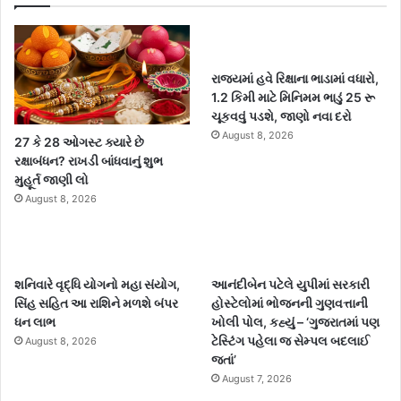
રાજ્યમાં હવે રિક્ષાના ભાડામાં વધારો,
1.2 કિમી માટે મિનિમમ ભાડું 25 રૂ
ચૂકવવું પડશે, જાણો નવા દરો
August 8, 2026
27 કે 28 ઓગસ્ટ ક્યારે છે
રક્ષાબંધન? રાખડી બાંધવાનું શુભ
મુહૂર્ત જાણી લો
August 8, 2026
શનિવારે વૃદ્ધિ યોગનો મહા સંયોગ,
આનંદીબેન પટેલે યુપીમાં સરકારી
સિંહ સહિત આ રાશિને મળશે બંપર
હોસ્ટેલોમાં ભોજનની ગુણવત્તાની
ધન લાભ
ખોલી પોલ, કહ્યું – ‘ગુજરાતમાં પણ
ટેસ્ટિંગ પહેલા જ સેમ્પલ બદલાઈ
August 8, 2026
જતાં’
August 7, 2026