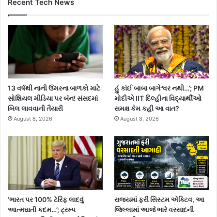
Recent Tech News
13 વર્ષથી નાની ઉંમરના બાળકો માટે
હું કાંઈ બાબા બાગેશ્વર નથી…’; PM
સોશિયલ મીડિયા પર બૅન! સંસદમાં
મોદીએ IIT દિલ્હીના વિદ્યાર્થીઓ
બિલ લાવવાની તૈયારી
સમક્ષ કેમ કહી આ વાત?
August 8, 2026
August 8, 2026
‘ભારત પર 100% ટેરિફ લાદવું
રાજ્યમાં ફરી સિસ્ટમ એક્ટિવ, આ
આત્મઘાતી કદમ…’; ટ્રમ્પ
જિલ્લામાં આજે ભારે વરસાદની