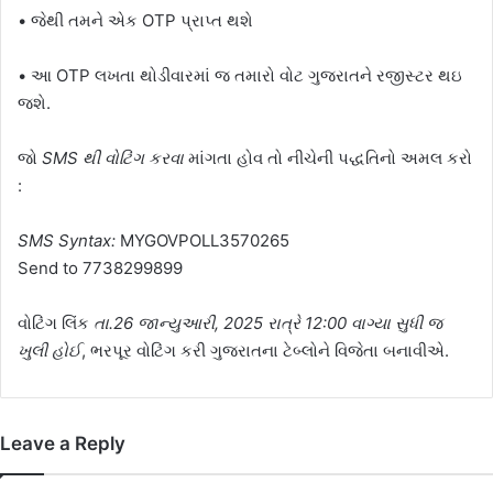
• જેથી તમને એક OTP પ્રાપ્ત થશે
• આ OTP લખતા થોડીવારમાં જ તમારો વોટ ગુજરાતને રજીસ્ટર થઇ
જશે.
જો
SMS થી વોટિંગ કરવા
માંગતા હોવ તો નીચેની પદ્ધતિનો અમલ કરો
:
SMS Syntax:
MYGOVPOLL3570265
Send to 7738299899
વોટિંગ લિંક
તા.26 જાન્યુઆરી, 2025 રાત્રે 12:00 વાગ્યા સુધી જ
ખુલી હોઈ
, ભરપૂર વોટિંગ કરી ગુજરાતના ટેબ્લોને વિજેતા બનાવીએ.
Leave a Reply