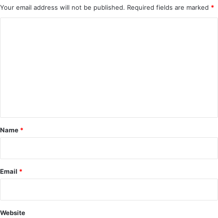
Your email address will not be published.
Required fields are marked
*
C
o
m
m
e
n
t
*
Name
*
Email
*
Website