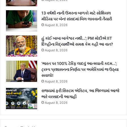
13 વર્ષથી નાની ઉંમરના બાળકો માટે સોશિયલ
મીડિયા પર બૅન! સંસદમાં બિલ લાવવાની તૈયારી
August 8, 2026
હું કાંઈ બાબા બાગેશ્વર નથી…’; PM મોદીએ IIT
દિલ્હીના વિદ્યાર્થીઓ સમક્ષ કેમ કહી આ વાત?
August 8, 2026
‘ભારત પર 100% ટેરિફ લાદવું આત્મઘાતી કદમ…’;
ટ્રમ્પ પ્રશાસનના નિર્ણય પર અમેરિકામાં જ ઉઠ્યા
સવાલો!
August 8, 2026
રાજ્યમાં ફરી સિસ્ટમ એક્ટિવ, આ જિલ્લામાં આજે
ભારે વરસાદની આગાહી
August 8, 2026