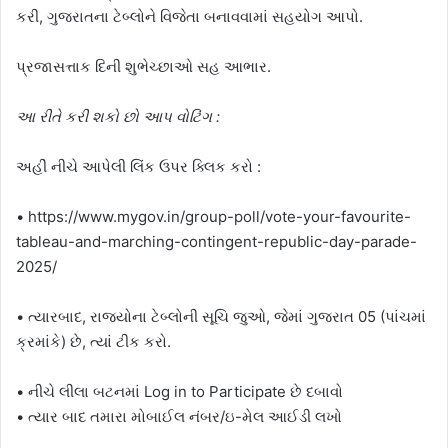
કરી, ગુજરાતના ટેબ્લોને વિજેતા બનાવવામાં સહયોગ આપો.
પ્રજાસત્તાક દિની શુભેચ્છાઓ સહ આભાર.
આ રીતે કરી શકો છો આપ વોટિંગ :
અહીં નીચે આપેલી લિંક ઉપર ક્લિક કરો :
• https://www.mygov.in/group-poll/vote-your-favourite-
tableau-and-marching-contingent-republic-day-parade-
2025/
• ત્યારબાદ, રાજ્યોના ટેબ્લોની સૂચિ જુઓ, જેમાં ગુજરાત 05 (પાંચમાં
ક્રમાંકે) છે, ત્યાં ટીક કરો.
• નીચે લીલા બટનમાં Log in to Participate છે દબાવો
• ત્યાર બાદ તમારા મોબાઈલ નંબર/ઇ-મેલ આઈડી લખો