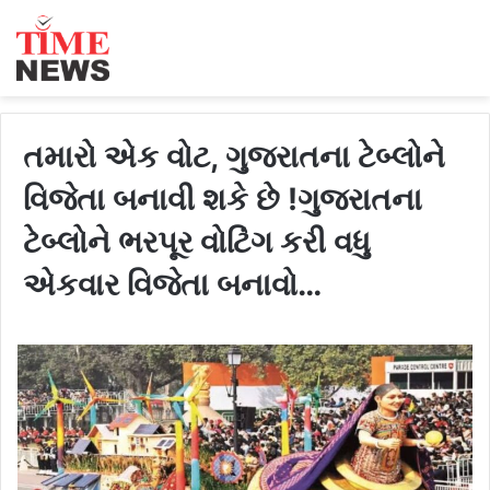
તમારો એક વોટ, ગુજરાતના ટેબ્લોને
વિજેતા બનાવી શકે છે !ગુજરાતના
ટેબ્લોને ભરપૂર વોટિંગ કરી વધુ
એકવાર વિજેતા બનાવો…