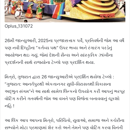
Oplus_131072
26મી જાન્યુઆરી, 2025ના પ્રજાસત્તાક પર્વે, પ્રતિવર્ષની જેમ આ વર્ષે
પણ નવી દિલ્હીના ”કર્તવ્ય પથ” ઉપર ભવ્ય અને રંગારંગ પરડેનું
આયોજન થઇ ગયું. જેમાં દેશની સૈન્ય અને સાંસ્કૃતિક ઝાંખીના
પ્રદર્શનની સાથે રાજ્યોના ટેબ્લો પણ પ્રદર્શિત થયા.
મિત્રો, ગુજરાત દ્વારા 26 જાન્યુઆરીએ પ્રદર્શિત થયેલા ટેબ્લો :
“ગુજરાત: આનર્તપુરથી એકતાનગર સુધી–વિરાસતથી વિકાસના
અદ્ભુત સંગમ”ને આ સાથે સામેલ લિન્કનો ઉપયોગ કરી આપનું ભરપૂર
વોટિંગ કરીને ગતવર્ષની જેમ આ વખતે પણ વિજેતા બનાવવાનું ચૂકશો
નહિ !
આ લિંક આપ આપના મિત્રો, પરિચિતો, યુવાઓ, સમાજ અને કચેરીના
સભ્યોને મોટા પ્રમાણમાં શેર કરો અને તેમને પણ વોટિંગ કરવા વિનંતી