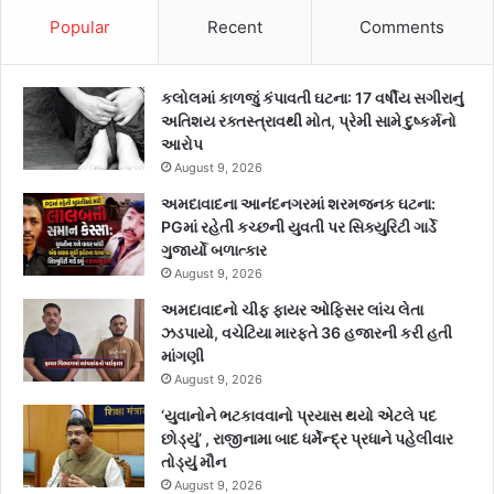
Popular
Recent
Comments
કલોલમાં કાળજું કંપાવતી ઘટના: 17 વર્ષીય સગીરાનું
અતિશય રક્તસ્ત્રાવથી મોત, પ્રેમી સામે દુષ્કર્મનો
આરોપ
August 9, 2026
અમદાવાદના આનંદનગરમાં શરમજનક ઘટના:
PGમાં રહેતી કચ્છની યુવતી પર સિક્યુરિટી ગાર્ડે
ગુજાર્યો બળાત્કાર
August 9, 2026
અમદાવાદનો ચીફ ફાયર ઓફિસર લાંચ લેતા
ઝડપાયો, વચેટિયા મારફતે 36 હજારની કરી હતી
માંગણી
August 9, 2026
‘યુવાનોને ભટકાવવાનો પ્રયાસ થયો એટલે પદ
છોડ્યું’ , રાજીનામા બાદ ધર્મેન્દ્ર પ્રધાને પહેલીવાર
તોડ્યું મૌન
August 9, 2026