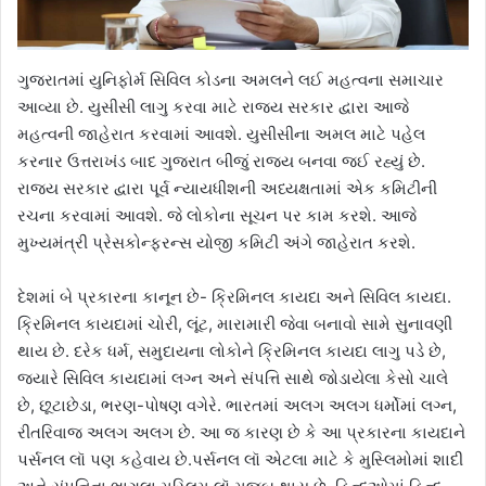
ગુજરાતમાં યુનિફોર્મ સિવિલ કોડના અમલને લઈ મહત્વના સમાચાર
આવ્યા છે. યુસીસી લાગુ કરવા માટે રાજ્ય સરકાર દ્વારા આજે
મહત્વની જાહેરાત કરવામાં આવશે. યુસીસીના અમલ માટે પહેલ
કરનાર ઉત્તરાખંડ બાદ ગુજરાત બીજું રાજ્ય બનવા જઈ રહ્યું છે.
રાજ્ય સરકાર દ્વારા પૂર્વ ન્યાયધીશની અધ્યક્ષતામાં એક કમિટીની
રચના કરવામાં આવશે. જે લોકોના સૂચન પર કામ કરશે. આજે
મુખ્યમંત્રી પ્રેસકોન્ફરન્સ યોજી કમિટી અંગે જાહેરાત કરશે.
દેશમાં બે પ્રકારના કાનૂન છે- ક્રિમિનલ કાયદા અને સિવિલ કાયદા.
ક્રિમિનલ કાયદામાં ચોરી, લૂંટ, મારામારી જેવા બનાવો સામે સુનાવણી
થાય છે. દરેક ધર્મ, સમુદાયના લોકોને ક્રિમિનલ કાયદા લાગુ પડે છે,
જ્યારે સિવિલ કાયદામાં લગ્ન અને સંપત્તિ સાથે જોડાયેલા કેસો ચાલે
છે, છૂટાછેડા, ભરણ-પોષણ વગેરે. ભારતમાં અલગ અલગ ધર્મોમાં લગ્ન,
રીતરિવાજ અલગ અલગ છે. આ જ કારણ છે કે આ પ્રકારના કાયદાને
પર્સનલ લૉ પણ કહેવાય છે.પર્સનલ લૉ એટલા માટે કે મુસ્લિમોમાં શાદી