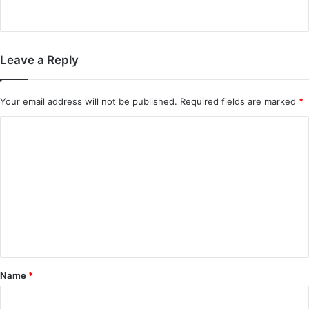
Leave a Reply
Your email address will not be published.
Required fields are marked
*
C
o
m
m
e
n
t
*
Name
*