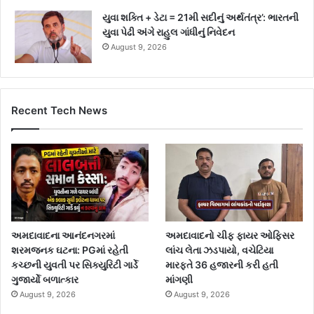
યુવા શક્તિ + ડેટા = 21મી સદીનું અર્થતંત્ર’: ભારતની
યુવા પેઢી અંગે રાહુલ ગાંધીનું નિવેદન
August 9, 2026
Recent Tech News
અમદાવાદના આનંદનગરમાં
અમદાવાદનો ચીફ ફાયર ઓફિસર
શરમજનક ઘટના: PGમાં રહેતી
લાંચ લેતા ઝડપાયો, વચેટિયા
કચ્છની યુવતી પર સિક્યુરિટી ગાર્ડે
મારફતે 36 હજારની કરી હતી
ગુજાર્યો બળાત્કાર
માંગણી
August 9, 2026
August 9, 2026