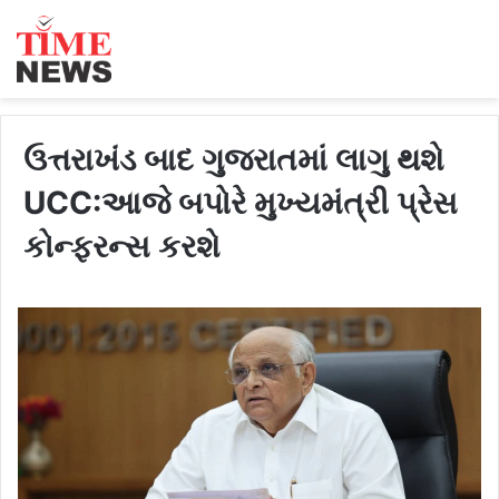
ઉત્તરાખંડ બાદ ગુજરાતમાં લાગુ થશે
UCC:આજે બપોરે મુખ્યમંત્રી પ્રેસ
કોન્ફરન્સ કરશે