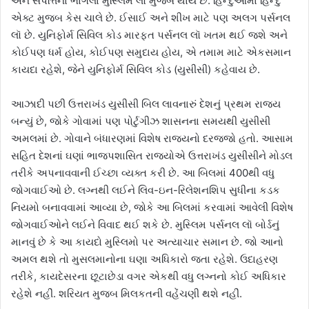
અને સંપત્તિના ભાગલા મુસ્લિમ લૉ મુજબ થાય છે. હિન્દુઓમાં હિન્દુ
એક્ટ મુજબ કેસ ચાલે છે. ઈસાઈ અને શીખ માટે પણ અલગ પર્સનલ
લૉ છે. યુનિફોર્મ સિવિલ કોડ મારફત પર્સનલ લૉ ખતમ થઈ જશે અને
કોઈપણ ધર્મ હોય, કોઈપણ સમુદાય હોય, એ તમામ માટે એકસમાન
કાયદા રહેશે, જેને યુનિફોર્મ સિવિલ કોડ (યુસીસી) કહેવાય છે.
આઝાદી પછી ઉત્તરાખંડ યુસીસી બિલ લાવનારું દેશનું પ્રથમ રાજ્ય
બન્યું છે, જોકે ગોવામાં પણ પોર્ટુગીઝ શાસનના સમયથી યુસીસી
અમલમાં છે. ગોવાને બંધારણમાં વિશેષ રાજ્યનો દરજ્જો હતો. આસામ
સહિત દેશનાં ઘણાં ભાજપશાસિત રાજ્યોએ ઉત્તરાખંડ યુસીસીને મોડલ
તરીકે અપનાવવાની ઈચ્છા વ્યક્ત કરી છે. આ બિલમાં 400થી વધુ
જોગવાઈઓ છે. લગ્નથી લઈને લિવ-ઇન-રિલેશનશિપ સુધીના કડક
નિયમો બનાવવામાં આવ્યા છે, જોકે આ બિલમાં કરવામાં આવેલી વિશેષ
જોગવાઈઓને લઈને વિવાદ થઈ શકે છે. મુસ્લિમ પર્સનલ લૉ બોર્ડનું
માનવું છે કે આ કાયદો મુસ્લિમો પર અત્યાચાર સમાન છે. જો આનો
અમલ થશે તો મુસલમાનોના ઘણા અધિકારો જતા રહેશે. ઉદાહરણ
તરીકે, કાયદેસરના છૂટાછેડા વગર એકથી વધુ લગ્નનો કોઈ અધિકાર
રહેશે નહીં. શરિયત મુજબ મિલકતની વહેંચણી થશે નહીં.