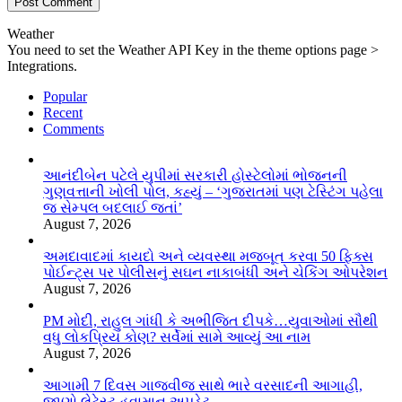
Weather
You need to set the Weather API Key in the theme options page >
Integrations.
Popular
Recent
Comments
આનંદીબેન પટેલે યુપીમાં સરકારી હોસ્ટેલોમાં ભોજનની
ગુણવત્તાની ખોલી પોલ, કહ્યું – ‘ગુજરાતમાં પણ ટેસ્ટિંગ પહેલા
જ સેમ્પલ બદલાઈ જતાં’
August 7, 2026
અમદાવાદમાં કાયદો અને વ્યવસ્થા મજબૂત કરવા 50 ફિક્સ
પોઈન્ટ્સ પર પોલીસનું સઘન નાકાબંધી અને ચેકિંગ ઓપરેશન
August 7, 2026
PM મોદી, રાહુલ ગાંધી કે અભીજિત દીપકે…યુવાઓમાં સૌથી
વધુ લોકપ્રિય કોણ? સર્વેમાં સામે આવ્યું આ નામ
August 7, 2026
આગામી 7 દિવસ ગાજવીજ સાથે ભારે વરસાદની આગાહી,
જાણો લેટેસ્ટ હવામાન અપડેટ