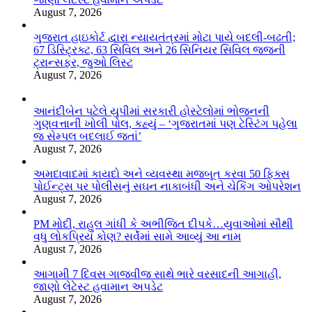
August 7, 2026
ગુજરાત હાઇકોર્ટ દ્વારા ન્યાયતંત્રમાં મોટા પાયે બદલી-બઢતી;
67 ડિસ્ટ્રિક્ટ, 63 સિવિલ અને 26 સિનિયર સિવિલ જજની
ટ્રાન્સફર, જુઓ લિસ્ટ
August 7, 2026
આનંદીબેન પટેલે યુપીમાં સરકારી હોસ્ટેલોમાં ભોજનની
ગુણવત્તાની ખોલી પોલ, કહ્યું – ‘ગુજરાતમાં પણ ટેસ્ટિંગ પહેલા
જ સેમ્પલ બદલાઈ જતાં’
August 7, 2026
અમદાવાદમાં કાયદો અને વ્યવસ્થા મજબૂત કરવા 50 ફિક્સ
પોઈન્ટ્સ પર પોલીસનું સઘન નાકાબંધી અને ચેકિંગ ઓપરેશન
August 7, 2026
PM મોદી, રાહુલ ગાંધી કે અભીજિત દીપકે…યુવાઓમાં સૌથી
વધુ લોકપ્રિય કોણ? સર્વેમાં સામે આવ્યું આ નામ
August 7, 2026
આગામી 7 દિવસ ગાજવીજ સાથે ભારે વરસાદની આગાહી,
જાણો લેટેસ્ટ હવામાન અપડેટ
August 7, 2026