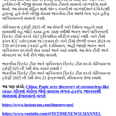
ટૂર્નામેન્ટની બીજી મેચમાં ભારતીય ટીમનો સામનો બાંગ્લાદેશ સામે
થયો. આ મેચમાં રોહિત શર્મા એન્ડ કંપનીએ બાંગ્લાદેશને 6 વિકેટથી
હરાવ્યું. હવે તેની બીજી મેચમાં ભારતીય ટીમ આજે તેના કટ્ટર હરીફ
પાકિસ્તાનનો સામનો કરશે.
ચેમ્પિયન્સ ટ્રૉફી 2025 ની આ મેચની બંને દેશોના ચાહકો ઘણા
સમયથી રાહ જોઈ રહ્યા હતા. ઘણા વર્ષોથી ભારત અને પાકિસ્તાની
ક્રિકેટ ટીમો વચ્ચે કોઈ દ્વિપક્ષીય સીરીઝ રમાઈ નથી. બંને ટીમો
ફક્ત ICC ઇવેન્ટ્સમાં જ ટકરાય છે. બંને ટીમો છેલ્લી વખત 2024 ના
T20 વર્લ્ડકપમાં ટકરાઈ હતી. દરમિયાન, અહીં જાણો ભારત અને
પાકિસ્તાન વચ્ચેની મેચ ક્યારે અને ક્યાં રમાશે. આ મેચ ટીવી અને
મોબાઇલ પર કેવી રીતે જોઇ શકાશે.
ભારતીય ક્રિકેટ ટીમ અને પાકિસ્તાન ક્રિકેટ ટીમ વચ્ચે ચેમ્પિયન્સ
ટ્રૉફી 025 ની 5મી મેચ ક્યારે રમાશે ?
ભારતીય ક્રિકેટ ટીમ અને પાકિસ્તાન ક્રિકેટ ટીમ વચ્ચે ચેમ્પિયન્સ
ટ્રૉફી 2025 ની 5મી મેચ 23 ફેબ્રુઆરી, રવિવારના રોજ રમાશે.
આ પણ વાંચો,
China: Panic over discovery of coronavirus-like
virus; ચીનમાં કોરોના જેવો વાયરસ મળતા હડકંપ, જાનવરથી
માણસમાં ફેલાવવાનો ખતરો
https://www.instagram.com/timenewsguj
https://www.youtube.com/@INTIMENEWSCHANNEL