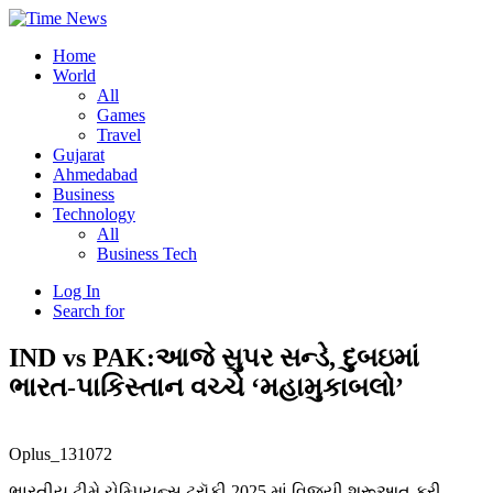
Home
World
All
Games
Travel
Gujarat
Ahmedabad
Business
Technology
All
Business Tech
Log In
Search for
IND vs PAK:આજે સુપર સન્ડે, દુબઇમાં
ભારત-પાકિસ્તાન વચ્ચે ‘મહામુકાબલો’
Oplus_131072
ભારતીય ટીમે ચેમ્પિયન્સ ટ્રૉફી 2025 માં વિજયી શરૂઆત કરી.