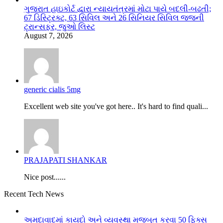
ગુજરાત હાઇકોર્ટ દ્વારા ન્યાયતંત્રમાં મોટા પાયે બદલી-બઢતી;
67 ડિસ્ટ્રિક્ટ, 63 સિવિલ અને 26 સિનિયર સિવિલ જજની
ટ્રાન્સફર, જુઓ લિસ્ટ
August 7, 2026
generic cialis 5mg
Excellent web site you've got here.. It's hard to find quali...
PRAJAPATI SHANKAR
Nice post......
Recent Tech News
અમદાવાદમાં કાયદો અને વ્યવસ્થા મજબૂત કરવા 50 ફિક્સ