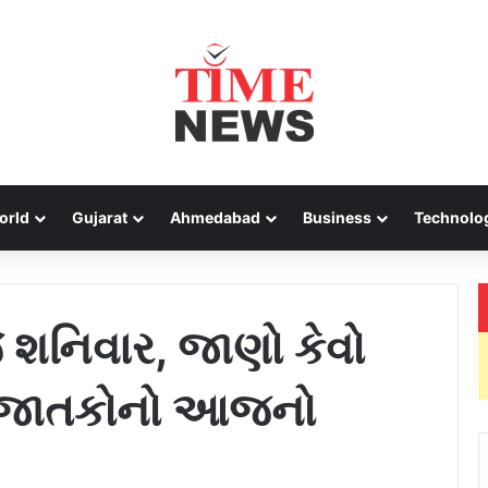
orld
Gujarat
Ahmedabad
Business
Technolo
શનિવાર, જાણો કેવો
ના જાતકોનો આજનો