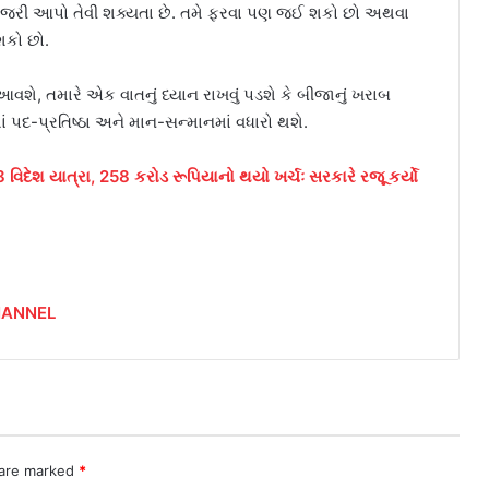
હાજરી આપો તેવી શક્યતા છે. તમે ફરવા પણ જઈ શકો છો અથવા
શકો છો.
શે, તમારે એક વાતનું ધ્યાન રાખવું પડશે કે બીજાનું ખરાબ
દ-પ્રતિષ્ઠા અને માન-સન્માનમાં વધારો થશે.
િદેશ યાત્રા, 258 કરોડ રૂપિયાનો થયો ખર્ચઃ સરકારે રજૂ કર્યો
HANNEL
 are marked
*