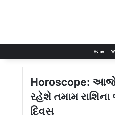
Home
W
Horoscope: આજે 
રહેશે તમામ રાશિ
દિવસ