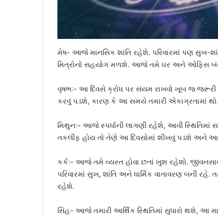
મેષ- આજે માનસિક શાંતિ રહેશે. પરિવારમાં પણ સુખ-શા
મિત્રોનો સહયોગ મળશે. આજે તમે ઘર અને ઓફિસ બંને
વૃષભઃ- આ દિવસે ક્રોધ પર સંયમ રાખવો ખૂબ જ જરૂરી
કરવું પડશે, કારણ કે આ સમયે તમારી એકાગ્રતામાં થ
મિથુનઃ- આજે સ્પર્ધાની લાગણી રહેશે, આવી સ્થિતિમા
તકલીફ હોય તો તેણે આ દિવસોમાં શીખવું પડશે અને આ
કર્કઃ- આજે તમે વ્યસ્ત હોવા છતાં ખુશ રહેશો. જીવનસાથ
પરિવારમાં સુખ, શાંતિ અને ધાર્મિક વાતાવરણ બની રહે
રહેશે.
સિંહ- આજે તમારી આર્થિક સ્થિતિમાં સુધારો થશે, આ 