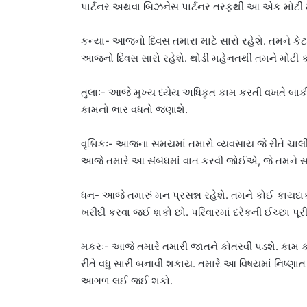
પાર્ટનર અથવા બિઝનેસ પાર્ટનર તરફથી આ એક મોટી મ
કન્યા- આજનો દિવસ તમારા માટે સારો રહેશે. તમને કેટ
આજનો દિવસ સારો રહેશે. થોડી મહેનતથી તમને મોટી 
તુલાઃ- આજે મુખ્ય ધ્યેય અધિકૃત કામ કરતી વખતે બાક
કામનો ભાર વધતો જણાશે.
વૃશ્ચિકઃ- આજના સમયમાં તમારો વ્યવસાય જે રીતે ચાલી
આજે તમારે આ સંબંધમાં વાત કરવી જોઈએ, જે તમને 
ધન- આજે તમારું મન પ્રસન્ન રહેશે. તમને કોઈ કાયદાક
ખરીદી કરવા જઈ શકો છો. પરિવારમાં દરેકની ઈચ્છા પૂર
મકરઃ- આજે તમારે તમારી જાતને કોતરવી પડશે. કામ કરત
રીતે વધુ સારી બનાવી શકાય. તમારે આ વિષયમાં નિષ્ણાત
આગળ લઈ જઈ શકો.