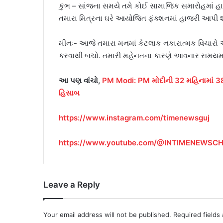
કુંભ – સાંજના સમયે તમે કોઈ સામાજિક સમારોહમાં 
તમારા મિત્રના ઘરે આયોજિત ફંક્શનમાં હાજરી આપી 
મીનઃ- આજે તમારા મનમાં કેટલાક નકારાત્મક વિચારો આવ
કરવાથી બચો. તમારી મહેનતના કારણે આવનાર સમયમાં પ
આ પણ વાંચો,
PM Modi: PM મોદીની 32 મહિનામાં 38 વ
હિસાબ
https://www.instagram.com/timenewsguj
https://www.youtube.com/@INTIMENEWSC
Leave a Reply
Your email address will not be published.
Required fields