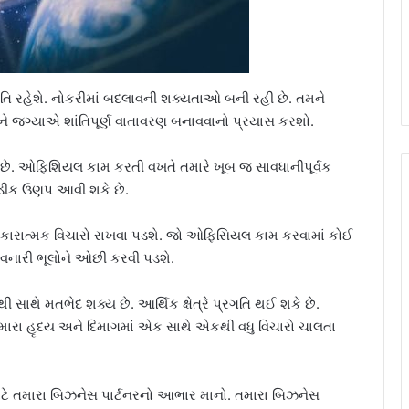
ંતિ રહેશે. નોકરીમાં બદલાવની શક્યતાઓ બની રહી છે. તમને
 જગ્યાએ શાંતિપૂર્ણ વાતાવરણ બનાવવાનો પ્રયાસ કરશો.
 છે. ઓફિશિયલ કામ કરતી વખતે તમારે ખૂબ જ સાવધાનીપૂર્વક
ોડીક ઉણપ આવી શકે છે.
ં સકારાત્મક વિચારો રાખવા પડશે. જો ઓફિસિયલ કામ કરવામાં કોઈ
વનારી ભૂલોને ઓછી કરવી પડશે.
ી સાથે મતભેદ શક્ય છે. આર્થિક ક્ષેત્રે પ્રગતિ થઈ શકે છે.
. તમારા હૃદય અને દિમાગમાં એક સાથે એકથી વધુ વિચારો ચાલતા
માટે તમારા બિઝનેસ પાર્ટનરનો આભાર માનો. તમારા બિઝનેસ