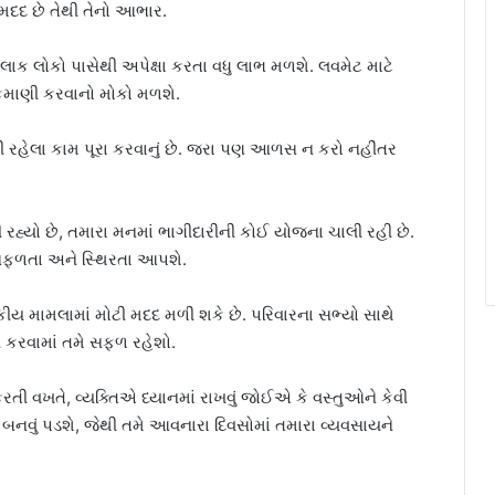
દદ છે તેથી તેનો આભાર.
લાક લોકો પાસેથી અપેક્ષા કરતા વધુ લાભ મળશે. લવમેટ માટે
કમાણી કરવાનો મોકો મળશે.
ી રહેલા કામ પૂરા કરવાનું છે. જરા પણ આળસ ન કરો નહીંતર
 રહ્યો છે, તમારા મનમાં ભાગીદારીની કોઈ યોજના ચાલી રહી છે.
સફળતા અને સ્થિરતા આપશે.
ીય મામલામાં મોટી મદદ મળી શકે છે. પરિવારના સભ્યો સાથે
ી કરવામાં તમે સફળ રહેશો.
ી વખતે, વ્યક્તિએ ધ્યાનમાં રાખવું જોઈએ કે વસ્તુઓને કેવી
 બનવું પડશે, જેથી તમે આવનારા દિવસોમાં તમારા વ્યવસાયને