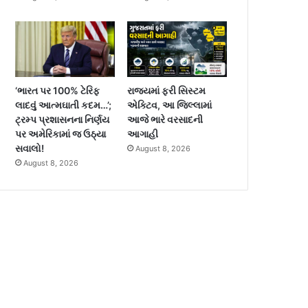
‘ભારત પર 100% ટેરિફ
રાજ્યમાં ફરી સિસ્ટમ
લાદવું આત્મઘાતી કદમ…’;
એક્ટિવ, આ જિલ્લામાં
ટ્રમ્પ પ્રશાસનના નિર્ણય
આજે ભારે વરસાદની
પર અમેરિકામાં જ ઉઠ્યા
આગાહી
સવાલો!
August 8, 2026
August 8, 2026