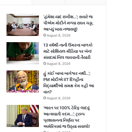
‘હંમેશા યાદ રાખીશ…’; સવારે જ
પીએમ મોદીને મળ્યા રાઘવ ચડ્ડા,
આપ્યું ખાસ નજરાણું!
August 8, 2026
13 વર્ષથી નાની ઉંમરના બાળકો
માટે સોશિયલ મીડિયા પર બૅન!
સંસદમાં બિલ લાવવાની તૈયારી
August 8, 2026
હું કાંઈ બાબા બાગેશ્વર નથી…’;
PM મોદીએ IIT દિલ્હીના
વિદ્યાર્થીઓ સમક્ષ કેમ કહી આ
વાત?
August 8, 2026
‘ભારત પર 100% ટેરિફ લાદવું
આત્મઘાતી કદમ…’; ટ્રમ્પ
પ્રશાસનના નિર્ણય પર
અમેરિકામાં જ ઉઠ્યા સવાલો!