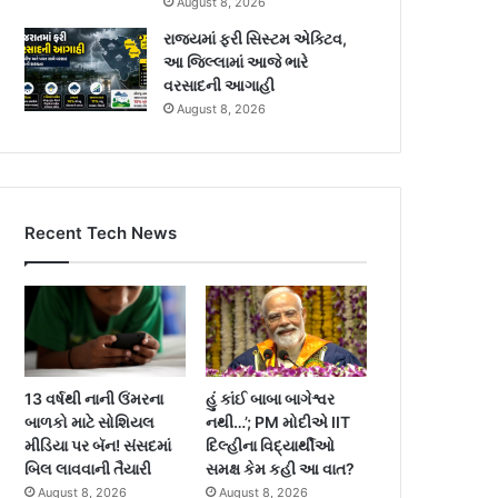
August 8, 2026
રાજ્યમાં ફરી સિસ્ટમ એક્ટિવ,
આ જિલ્લામાં આજે ભારે
વરસાદની આગાહી
August 8, 2026
Recent Tech News
13 વર્ષથી નાની ઉંમરના
હું કાંઈ બાબા બાગેશ્વર
બાળકો માટે સોશિયલ
નથી…’; PM મોદીએ IIT
મીડિયા પર બૅન! સંસદમાં
દિલ્હીના વિદ્યાર્થીઓ
બિલ લાવવાની તૈયારી
સમક્ષ કેમ કહી આ વાત?
August 8, 2026
August 8, 2026