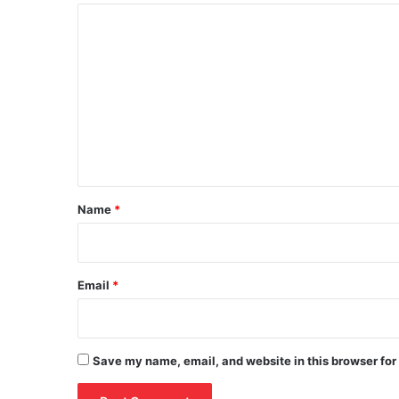
C
o
m
m
e
n
t
*
Name
*
Email
*
Save my name, email, and website in this browser for