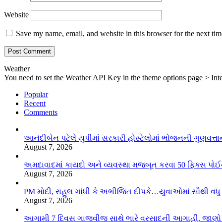
Website
Save my name, email, and website in this browser for the next ti
Weather
You need to set the Weather API Key in the theme options page > Inte
Popular
Recent
Comments
આનંદીબેન પટેલે યુપીમાં સરકારી હોસ્ટેલોમાં ભોજનની ગુણવત્તાન
August 7, 2026
અમદાવાદમાં કાયદો અને વ્યવસ્થા મજબૂત કરવા 50 ફિક્સ પોઈ
August 7, 2026
PM મોદી, રાહુલ ગાંધી કે અભીજિત દીપકે…યુવાઓમાં સૌથી વધુ લ
August 7, 2026
આગામી 7 દિવસ ગાજવીજ સાથે ભારે વરસાદની આગાહી, જાણો લ