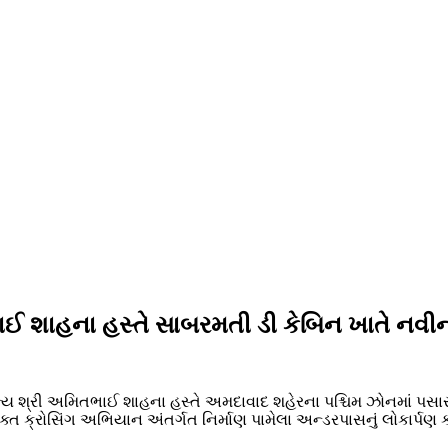
ાઈ શાહના હસ્તે સાબરમતી ડી કેબિન ખાતે નવીન 
ભ્ય શ્રી અમિતભાઈ શાહના હસ્તે અમદાવાદ શહેરના પશ્ચિમ ઝોનમાં પ
ક્ત ક્રોસિંગ અભિયાન અંતર્ગત નિર્માણ પામેલા અન્ડરપાસનું લોકાર્પણ કરવ