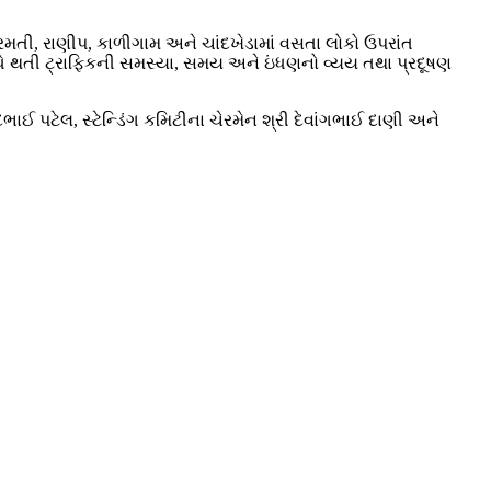
રમતી, રાણીપ, કાળીગામ અને ચાંદખેડામાં વસતા લોકો ઉપરાંત
ધે થતી ટ્રાફિકની સમસ્યા, સમય અને ઇંધણનો વ્યય તથા પ્રદૂષણ
ાઈ પટેલ, સ્ટેન્ડિંગ કમિટીના ચેરમેન શ્રી દેવાંગભાઈ દાણી અને