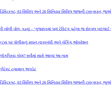
 67 ડિસ્ટ્રિક્ટ, 63 સિવિલ અને 26 સિનિયર સિવિલ જજની ટ્રાન્સફર, જુઓ
ી ખોલી પોલ, કહ્યું – ‘ગુજરાતમાં પણ ટેસ્ટિંગ પહેલા જ સેમ્પલ બદલાઈ 
ન્ટ્સ પર પોલીસનું સઘન નાકાબંધી અને ચેકિંગ ઓપરેશન
ોકપ્રિય કોણ? સર્વેમાં સામે આવ્યું આ નામ
ેટેસ્ટ હવામાન અપડેટ
 67 ડિસ્ટ્રિક્ટ, 63 સિવિલ અને 26 સિનિયર સિવિલ જજની ટ્રાન્સફર, જુઓ