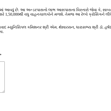
ામાં આવ્યું છે. આ અન્ડરપાસનો લાભ આસપાસના વિસ્તારો જેવા કે, સાબ
1,50,000થી વધુ વાહનચાલકોને મળશે. તેમજ આ રેલ્વે ક્રોસિંગને લી
દ મ્યુનિસિપલ કમિશનર શ્રી એમ. થેન્નારસન, ધારાસભ્ય શ્રી ડૉ. હર્ષદભ
તા.
*