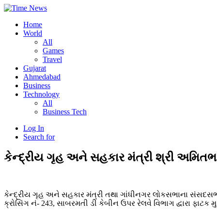
Home
World
All
Games
Travel
Gujarat
Ahmedabad
Business
Technology
All
Business Tech
Log In
Search for
કેન્દ્રીય ગૃહ અને સહકાર મંત્રી શ્રી અમિતભ
કેન્દ્રીય ગૃહ અને સહકાર મંત્રી તથા ગાંધીનગર લોકસભાના સંસદસ
ક્રોસિંગ નં- 243, સાબરમતી ડી કેબીન ઉપર રેલવે વિભાગ દ્વારા ફાટક મુ