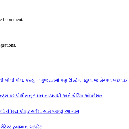
me I comment.
grations.
ી ખોલી પોલ, કહ્યું – ‘ગુજરાતમાં પણ ટેસ્ટિંગ પહેલા જ સેમ્પલ બદલાઈ 
ન્ટ્સ પર પોલીસનું સઘન નાકાબંધી અને ચેકિંગ ઓપરેશન
ોકપ્રિય કોણ? સર્વેમાં સામે આવ્યું આ નામ
ેટેસ્ટ હવામાન અપડેટ