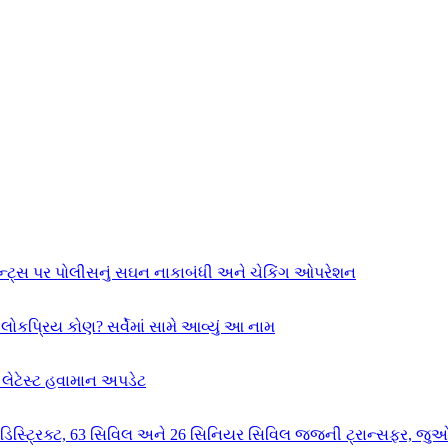
ન્ટ્સ પર પોલીસનું સઘન નાકાબંધી અને ચેકિંગ ઓપરેશન
ોકપ્રિય કોણ? સર્વેમાં સામે આવ્યું આ નામ
ેટેસ્ટ હવામાન અપડેટ
 67 ડિસ્ટ્રિક્ટ, 63 સિવિલ અને 26 સિનિયર સિવિલ જજની ટ્રાન્સફર, જુઓ