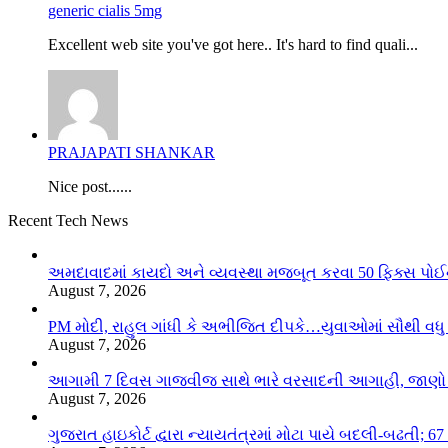
generic cialis 5mg
Excellent web site you've got here.. It's hard to find quali...
PRAJAPATI SHANKAR
Nice post......
Recent Tech News
અમદાવાદમાં કાયદો અને વ્યવસ્થા મજબૂત કરવા 50 ફિક્સ પોઈ
August 7, 2026
PM મોદી, રાહુલ ગાંધી કે અભીજિત દીપકે…યુવાઓમાં સૌથી વધુ લ
August 7, 2026
આગામી 7 દિવસ ગાજવીજ સાથે ભારે વરસાદની આગાહી, જાણો લ
August 7, 2026
ગુજરાત હાઇકોર્ટ દ્વારા ન્યાયતંત્રમાં મોટા પાયે બદલી-બઢતી;