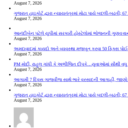
August 7, 2026
ગુજરાત હાઇકોર્ટ દ્વારા ન્યાયતંત્રમાં મોટા પાયે બદલી-બઢતી;
August 7, 2026
આનંદીબેન પટેલે યુપીમાં સરકારી હોસ્ટેલોમાં ભોજનની ગુણવત્તાન
August 7, 2026
અમદાવાદમાં કાયદો અને વ્યવસ્થા મજબૂત કરવા 50 ફિક્સ પોઈ
August 7, 2026
PM મોદી, રાહુલ ગાંધી કે અભીજિત દીપકે…યુવાઓમાં સૌથી વધુ લ
August 7, 2026
આગામી 7 દિવસ ગાજવીજ સાથે ભારે વરસાદની આગાહી, જાણો લ
August 7, 2026
ગુજરાત હાઇકોર્ટ દ્વારા ન્યાયતંત્રમાં મોટા પાયે બદલી-બઢતી;
August 7, 2026