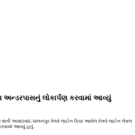
અન્ડરપાસનું લોકાર્પણ કરવામાં આવ્યું
સાર થતી અમદાવાદ-પાલનપુર રેલવે લાઈન ઉપર આવેલ રેલવે લાઈન લેવલ
ામાં આવ્યું હતું.