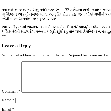
આ નવીન અન્ડરપાસનું અંદાજિત રૂ.11.32 કરોડના ખર્ચે નિર્માણ કરવ
વાણિજ્ય એકમો તેમજ શાળા અને રિંગરોડ તરફ જતા લોકો મળીને આશરે 
જેવી સમસ્યાઓનો પણ હલ આવશે.
આ કાર્યક્રમમાં અમદાવાદનાં મેયર શ્રીમતી પ્રતિભાબહેન જૈન, અમદાવા
પશ્ચિમ રેલવે મંડળ રેલ પ્રબંધક શ્રી સુધીરકુમાર શર્મા ઉપસ્થિત રહ્યા હ
**
Leave a Reply
Your email address will not be published.
Required fields are marked
Comment
*
Name
*
Email
*