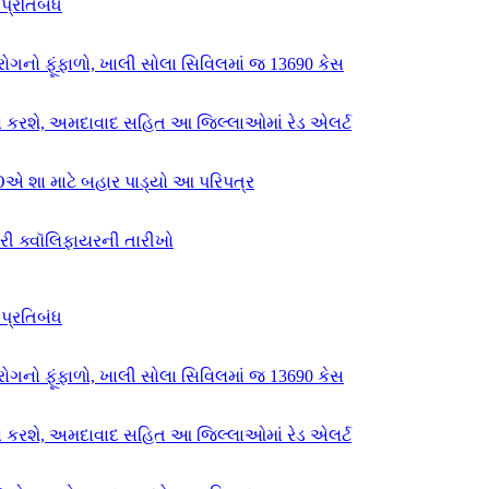
પ્રતિબંધ
ગનો ફૂંફાળો, ખાલી સોલા સિવિલમાં જ 13690 કેસ
વ કરશે, અમદાવાદ સહિત આ જિલ્લાઓમાં રેડ એલર્ટ
એ શા માટે બહાર પાડ્યો આ પરિપત્ર
કરી ક્વૉલિફાયરની તારીખો
પ્રતિબંધ
ગનો ફૂંફાળો, ખાલી સોલા સિવિલમાં જ 13690 કેસ
વ કરશે, અમદાવાદ સહિત આ જિલ્લાઓમાં રેડ એલર્ટ