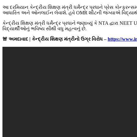
આ દરમિયાન કેન્દ્રીય શિક્ષણ મંત્રી ધર્મેન્દ્ર પ્રધાને પ્રેસ કોન્ફરન્
આધારિત અને ઓનલાઈન લેવાશે. હવે OMR શીટની જગ્યાએ વિદ્યાર્થીઓ કમ
કેન્દ્રીય શિક્ષણ મંત્રી ધર્મેન્દ્ર પ્રધાને જણાવ્યું કે NTA દ્વારા N
વિદ્યાર્થીઓનું ભવિષ્ય સૌથી વધુ મહત્વનું છે.
🚨 અમદાવાદ | કેન્દ્રીય શિક્ષણ મંત્રીનો ઉગ્ર વિરોધ –
https://www