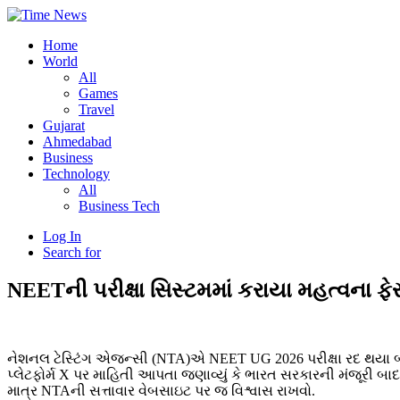
Home
World
All
Games
Travel
Gujarat
Ahmedabad
Business
Technology
All
Business Tech
Log In
Search for
NEETની પરીક્ષા સિસ્ટમમાં કરાયા મહત્વના ફેરફા
નેશનલ ટેસ્ટિંગ એજન્સી (NTA)એ NEET UG 2026 પરીક્ષા રદ થયા બાદ
પ્લેટફોર્મ X પર માહિતી આપતા જણાવ્યું કે ભારત સરકારની મંજૂરી બા
માત્ર NTAની સત્તાવાર વેબસાઇટ પર જ વિશ્વાસ રાખવો.