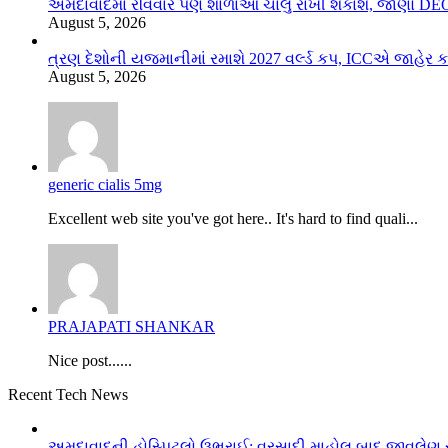
અમદાવાદમાં રવિવારે પણ શાળાઓ ચાલુ રાખી શકાશે, જાણો DEO
August 5, 2026
ત્રણ દેશોની યજમાનીમાં રમાશે 2027 વર્લ્ડ કપ, ICCએ જાહેર 
August 5, 2026
generic cialis 5mg
Excellent web site you've got here.. It's hard to find quali...
PRAJAPATI SHANKAR
Nice post......
Recent Tech News
અમદાવાદની હોસ્પિટલો ઉભરાઈ; વરસાદી માહોલ બાદ જીવલેણ રો