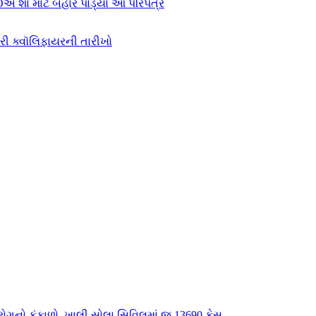
એ શા માટે બહાર પાડ્યો આ પરિપત્ર
કરી ક્વૉલિફાયરની તારીખો
ગનો ફૂંફાળો, ખાલી સોલા સિવિલમાં જ 13690 કેસ