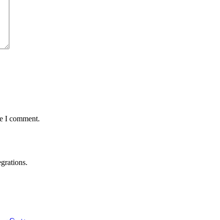
me I comment.
grations.