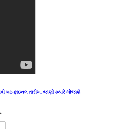
આવી ગઇ ફાઇનલ તારીખ, જાણો ક્યારે યોજાશે
*