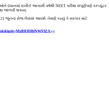
ાઓને ધ્યાનમાં રાખીને આગામી વર્ષથી NEET પરીક્ષા સંપૂર્ણપણે કમ્પ્યુટર
ક્ષા જાળવી શકાય.
ષા 21 જૂનના રોજ લેવામાં આવશે. તેમણે કહ્યું કે સરકાર માટે
y_link&igsh=MzRlODBiNWFlZA==