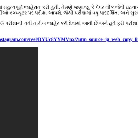
સમાં મહત્વપૂર્ણ જાહેરાત કરી હતી. તેમણે જણાવ્યું કે પેપર લીક જેવી ઘટન
્પ્યુટર પર પરીક્ષા આપશે, જેથી પરીક્ષામાં વધુ પારદર્શિતા અને સુર
EET UG પરીક્ષાની નવી તારીખ જાહેર કરી દેવામાં આવી છે અને હવે ફરી પરીક્
.instagram.com/reel/DYUc8YYMVnx/?utm_source=ig_web_cop