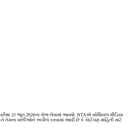
 પરીક્ષા 21 જૂન 2026ના રોજ લેવામાં આવશે. NTAએ સોશિયલ મીડિયા
ીઓ અને તેમના વાલીઓને અપીલ કરવામાં આવી છે કે કોઈપણ માહિતી માટે