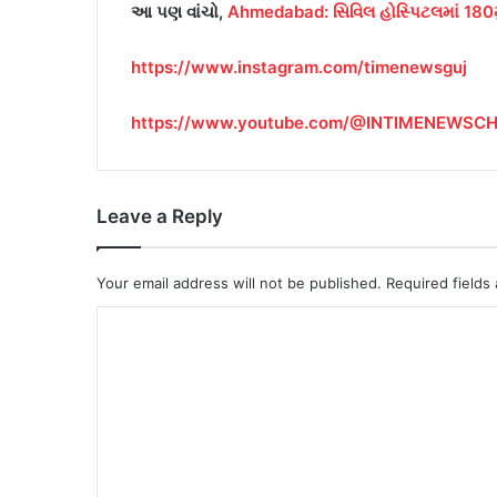
આ પણ વાંચો,
Ahmedabad: સિવિલ હોસ્પિટલમાં 180મું 
https://www.instagram.com/timenewsguj
https://www.youtube.com/@INTIMENEWSC
Leave a Reply
Your email address will not be published.
Required fields
C
o
m
m
e
n