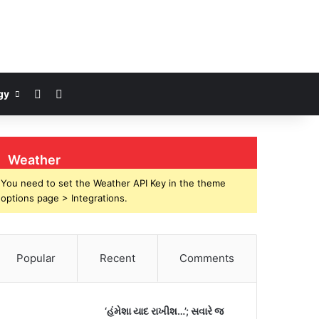
Log In
Search for
gy
Weather
You need to set the Weather API Key in the theme
options page > Integrations.
Popular
Recent
Comments
‘હંમેશા યાદ રાખીશ…’; સવારે જ