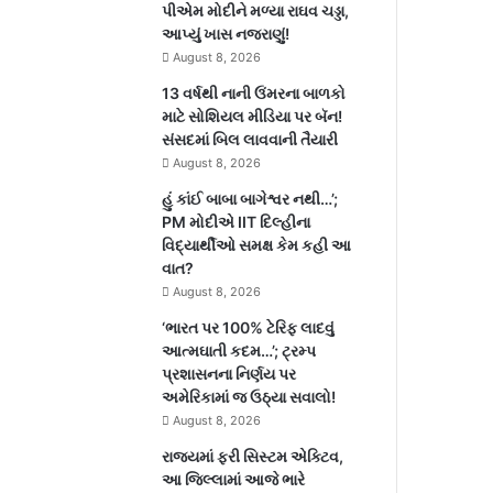
પીએમ મોદીને મળ્યા રાઘવ ચડ્ડા,
આપ્યું ખાસ નજરાણું!
August 8, 2026
13 વર્ષથી નાની ઉંમરના બાળકો
માટે સોશિયલ મીડિયા પર બૅન!
સંસદમાં બિલ લાવવાની તૈયારી
August 8, 2026
હું કાંઈ બાબા બાગેશ્વર નથી…’;
PM મોદીએ IIT દિલ્હીના
વિદ્યાર્થીઓ સમક્ષ કેમ કહી આ
વાત?
August 8, 2026
‘ભારત પર 100% ટેરિફ લાદવું
આત્મઘાતી કદમ…’; ટ્રમ્પ
પ્રશાસનના નિર્ણય પર
અમેરિકામાં જ ઉઠ્યા સવાલો!
August 8, 2026
રાજ્યમાં ફરી સિસ્ટમ એક્ટિવ,
આ જિલ્લામાં આજે ભારે