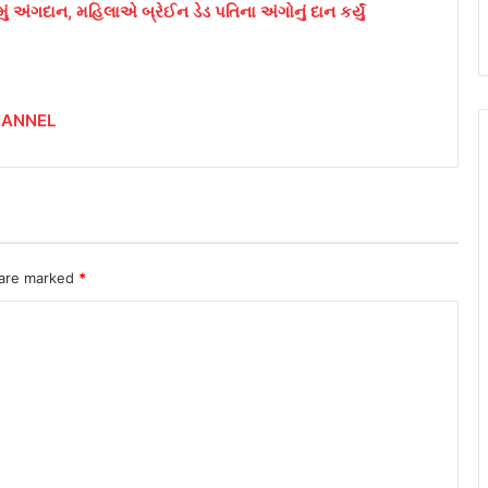
અંગદાન, મહિલાએ બ્રેઈન ડેડ પતિના અંગોનું દાન કર્યું
HANNEL
 are marked
*