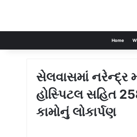
Home
W
સેલવાસમાં નરેન્દ્ર 
હોસ્પિટલ સહિત 25
કામોનું લોકાર્પણ