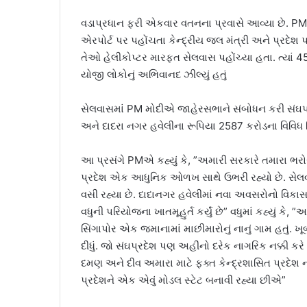
વડાપ્રધાન ફરી એકવાર વતનના પ્રવાસે આવ્યા છે. PM 
એરપોર્ટ પર પહોંચતા કેન્દ્રીય જલ મંત્રી અને પ્રદે
તેઓ હેલીકોપ્ટર મારફત સેલવાસ પહોંચ્યા હતા. ત્યાં 450
યોજી લોકોનું અભિવાનદ ઝીલ્યું હતું
સેલવાસમાં PM મોદીએ જાહેરસભાને સંબોધન કરી સંઘપ્
અને દાદરા નગર હવેલીના રૂપિયા 2587 કરોડના વિવિધ વિકા
આ પ્રસંગે PMએ કહ્યું કે, ”અમારી સરકારે તમારા ભરો
પ્રદેશ એક આધુનિક ઓળખ સાથે ઉભરી રહ્યો છે. સેલવા
વસી રહ્યા છે. દાદાનગર હવેલીમાં નવા અવસરોનો વિ
વધુની પરિયોજના ખાતમૂહુર્ત કર્યું છે” વધુમાં કહ્યું કે
સિંગાપોર એક જમાનામાં માછીમારોનું નાનું ગામ હતું. ખૂ
દીધું. જો સંઘપ્રદેશ પણ અહીંનો દરેક નાગરિક નક્કી કરે 
દમણ અને દીવ અમારા માટે ફક્ત કેન્દ્રશાસિત પ્રદેશ
પ્રદેશને એક એવું મોડલ સ્ટેટ બનાવી રહ્યા છીએ”