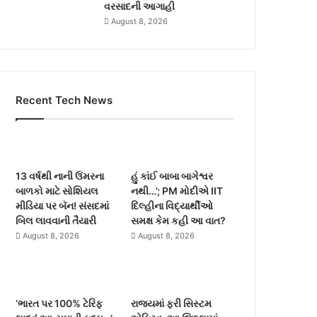
વરસાદની આગાહી
August 8, 2026
Recent Tech News
13 વર્ષથી નાની ઉંમરના
હું કાંઈ બાબા બાગેશ્વર
બાળકો માટે સોશિયલ
નથી…’; PM મોદીએ IIT
મીડિયા પર બૅન! સંસદમાં
દિલ્હીના વિદ્યાર્થીઓ
બિલ લાવવાની તૈયારી
સમક્ષ કેમ કહી આ વાત?
August 8, 2026
August 8, 2026
‘ભારત પર 100% ટેરિફ
રાજ્યમાં ફરી સિસ્ટમ