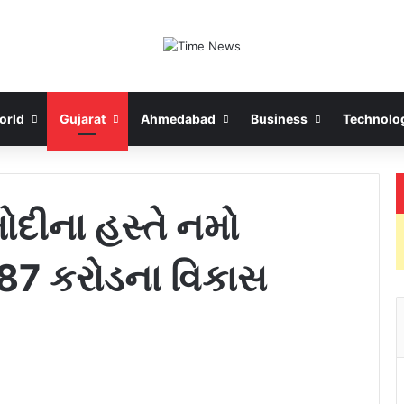
orld
Gujarat
Ahmedabad
Business
Technolo
મોદીના હસ્તે નમો
87 કરોડના વિકાસ