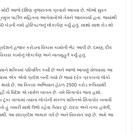
મોદી આજે દક્ષિણ ગુજરાતના પ્રવાસે આવ્યા છે. જેઓ સુરત
શ પ્રમુખ પાટીલ સહિતના આગેવાનોએ તેમને આવકાર્યા હતા. જ્યાંથી
 બેડની નમો હોસ્પિટલનું લોકાર્પણ કર્યું હતું. સાથો સાથ રોડ શો
રદેશને હજાર કરોડના વિકાસ કામોની ભેંટ આપી છે. દમણ, દીવ
સ કામોનું લોકાર્પણ અને ખાતમુહૂર્ત કર્યું હતું.
સાને શક્તિમાં પરિવર્તિત કર્યો છે અને આજે આપણું સેલવાસા આ
સા એક એવો પ્રદેશ બની ગયો છે જ્યાં દરેક પ્રકારના લોકો
કાસ થયો છે. આ વિકાસ અભિયાન હેઠળ 2500 કરોડ રૂપિયાથી
, ”અહીં તો વિદેશ એ નાર્મલ બાબત છે. તમે સિંગાપોર જતા હશો.
બ ટૂંકા ગાળામાં ત્યાંના લોકોની સંકલ્પ શક્તિએ સિંગાપોર બનાવી
તો હું તમારી સાથે ઉભો રહેવા તૈયાર છું. દાદરા અને નગર હવેલી,
 નથી. આ સંઘપ્રદેશ અમારું ગર્વ છે અને વિરાસત પણ છે. અમે આ