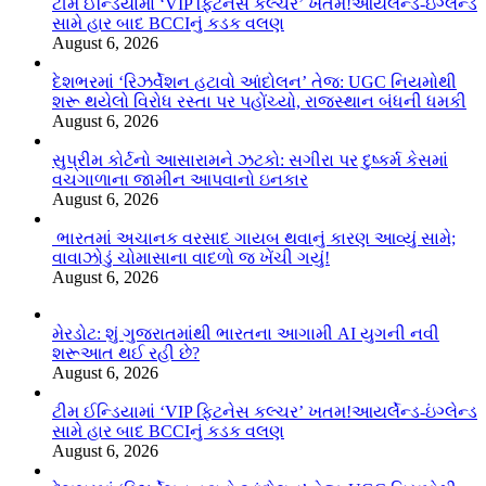
ટીમ ઈન્ડિયામાં ‘VIP ફિટનેસ કલ્ચર’ ખતમ!આયર્લેન્ડ-ઇંગ્લેન્ડ
સામે હાર બાદ BCCIનું કડક વલણ
August 6, 2026
દેશભરમાં ‘રિઝર્વેશન હટાવો આંદોલન’ તેજ: UGC નિયમોથી
શરૂ થયેલો વિરોધ રસ્તા પર પહોંચ્યો, રાજસ્થાન બંધની ધમકી
August 6, 2026
સુપ્રીમ કોર્ટનો આસારામને ઝટકો: સગીરા પર દુષ્કર્મ કેસમાં
વચગાળાના જામીન આપવાનો ઇનકાર
August 6, 2026
ભારતમાં અચાનક વરસાદ ગાયબ થવાનું કારણ આવ્યું સામે;
વાવાઝોડું ચોમાસાના વાદળો જ ખેંચી ગયું!
August 6, 2026
મેરડોટ: શું ગુજરાતમાંથી ભારતના આગામી AI યુગની નવી
શરૂઆત થઈ રહી છે?
August 6, 2026
ટીમ ઈન્ડિયામાં ‘VIP ફિટનેસ કલ્ચર’ ખતમ!આયર્લેન્ડ-ઇંગ્લેન્ડ
સામે હાર બાદ BCCIનું કડક વલણ
August 6, 2026