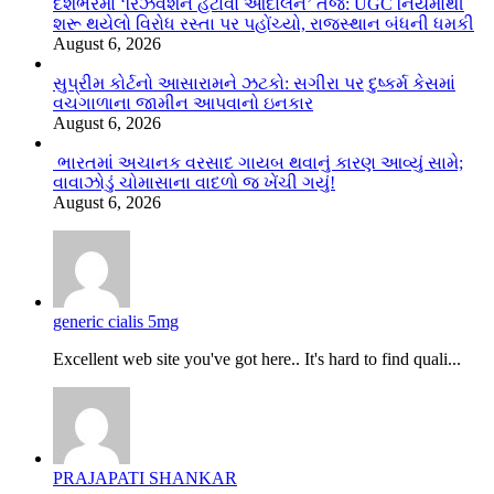
દેશભરમાં ‘રિઝર્વેશન હટાવો આંદોલન’ તેજ: UGC નિયમોથી
શરૂ થયેલો વિરોધ રસ્તા પર પહોંચ્યો, રાજસ્થાન બંધની ધમકી
August 6, 2026
સુપ્રીમ કોર્ટનો આસારામને ઝટકો: સગીરા પર દુષ્કર્મ કેસમાં
વચગાળાના જામીન આપવાનો ઇનકાર
August 6, 2026
ભારતમાં અચાનક વરસાદ ગાયબ થવાનું કારણ આવ્યું સામે;
વાવાઝોડું ચોમાસાના વાદળો જ ખેંચી ગયું!
August 6, 2026
generic cialis 5mg
Excellent web site you've got here.. It's hard to find quali...
PRAJAPATI SHANKAR