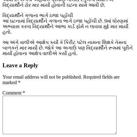
વિદ્યાર્થીને ઢોર માર માર્યો હોવાની ઘટના સામે આવી છે.
વિદ્યાર્થીને ગળાના ભાગે ઇજા પહોંચી
આ ઘટનામાં વિદ્યાર્થીને ગળાના ભાગે ઇજા પહોંચી છે. 9માં ધોરણમાં
અભ્યાસ કરતા વિદ્યાર્થીને આભા કાર્ડ ફોર્મ ન લાવવા મુદ્દે માર માર્યો
હતો.
આ અંગે વાલીએ આક્ષેપ કર્યો કે કિરીટ પટેલ નામના શિક્ષકે તેમના
બાળકને માર માર્યો છે. જોકે આ અગાઉ પણ વિદ્યાર્થીને રૂમમાં પૂરીને
માર્યો હોવાના આક્ષેપ વાલીએ કર્યો હતો.
Leave a Reply
Your email address will not be published.
Required fields are
marked
*
Comment
*