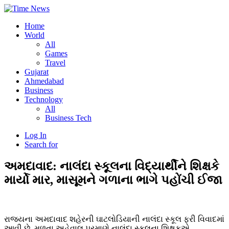
Home
World
All
Games
Travel
Gujarat
Ahmedabad
Business
Technology
All
Business Tech
Log In
Search for
અમદાવાદ: નાલંદા સ્કૂલના વિદ્યાર્થીને શિક્ષકે
માર્યો માર, માસૂમને ગળાના ભાગે પહોંચી ઈજા
રાજ્યના અમદાવાદ શહેરની ઘાટલોડિયાની નાલંદા સ્કૂલ ફરી વિવાદમાં
આવી છે. મળતા અહેવાલ પ્રમાણે નાલંદા સ્કૂલના શિક્ષકએ