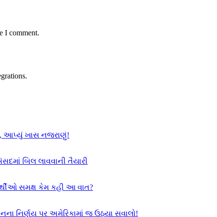
me I comment.
grations.
, આપ્યું ખાસ નજરાણું!
સંસદમાં બિલ લાવવાની તૈયારી
યાર્થીઓ સમક્ષ કેમ કહી આ વાત?
સનના નિર્ણય પર અમેરિકામાં જ ઉઠ્યા સવાલો!