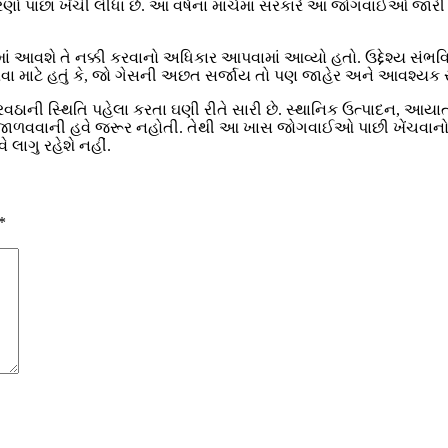
ંત્રણો પાછા ખેંચી લીધા છે. આ વર્ષના માર્ચમાં સરકારે આ જોગવાઈઓ જા
ળવવામાં આવશે તે નક્કી કરવાનો અધિકાર આપવામાં આવ્યો હતો. ઉદ્દેશ
કરવા માટે હતું કે, જો ગેસની અછત સર્જાય તો પણ જાહેર અને આવશ્યક
વઠાની સ્થિતિ પહેલા કરતા ઘણી રીતે સારી છે. સ્થાનિક ઉત્પાદન, આયા
ાળવવાની હવે જરૂર નહોતી. તેથી આ ખાસ જોગવાઈઓ પાછી ખેંચવાનો નિર્
લાગુ રહેશે નહીં.
*