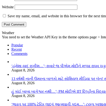
Website
Save my name, email, and website in this browser for the next ti
Weather
You need to set the Weather API Key in the theme options page > Inte
Popular
Recent
Comments
‘હંમેશા યાદ રાખીશ…’; સવારે જ પીએમ મોદીને મળ્યા રાઘવ ચડ્ડા
August 8, 2026
13 વર્ષથી નાની ઉંમરના બાળકો માટે સોશિયલ મીડિયા પર બૅન! 
August 8, 2026
હું કાંઈ બાબા બાગેશ્વર નથી…’; PM મોદીએ IIT દિલ્હીના વિદ્
August 8, 2026
‘ભારત પર 100% ટેરિફ લાદવું આત્મઘાતી કદમ…’; ટ્રમ્પ પ્રશા