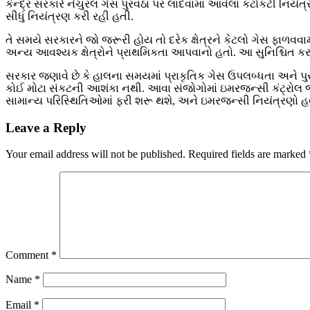
કેન્દ્ર સરકારે નેચુરલ ગેસ પુરવઠા પર લાદવામાં આવેલા કટોકટી નિય
સીધું નિયંત્રણ કરી રહી હતી.
તે સમયે સરકારને જો જરૂરી હોય તો દરેક ક્ષેત્રને કેટલો ગેસ ફા
અન્ય આવશ્યક ક્ષેત્રોને પ્રાથમિકતા આપવાનો હતો. આ સુનિશ્ચિત 
સરકાર જણાવે છે કે હાલના સમયમાં પ્રાકૃતિક ગેસ ઉપલબ્ધતા અને પુર
કોઈ મોટા સંકટની આશંકા નથી. આવા સંજોગોમાં ઇમરજન્સી કંટ્રોલ જ
સામાન્ય પરિસ્થિતિઓમાં ફરી શરૂ થશે, અને ઇમરજન્સી નિયંત્રણો હવે 
Leave a Reply
Your email address will not be published.
Required fields are marked
Comment
*
Name
*
Email
*