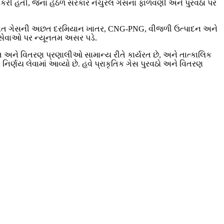
રી કરી હતી, જેના હેઠળ સરકાર નેચુરલ ગેસના ફાળવણી અને પુરવઠા પર
્ય સંભવિત ગેસની અછત દરમિયાન ખાતર, CNG-PNG, વીજળી ઉત્પાદન અને
 સેવાઓ પર ન્યૂનતમ અસર પડે.
ત અને વિતરણ પ્રણાલીઓ સામાન્ય રીતે કાર્યરત છે, અને તાત્કાલિક
ણય લેવામાં આવ્યો છે. હવે પ્રાકૃતિક ગેસ પુરવઠો અને વિતરણ