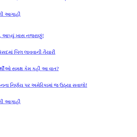
દની આગાહી
, આપ્યું ખાસ નજરાણું!
સંસદમાં બિલ લાવવાની તૈયારી
યાર્થીઓ સમક્ષ કેમ કહી આ વાત?
સનના નિર્ણય પર અમેરિકામાં જ ઉઠ્યા સવાલો!
દની આગાહી