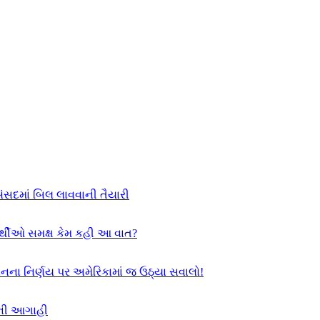
સંસદમાં બિલ લાવવાની તૈયારી
યાર્થીઓ સમક્ષ કેમ કહી આ વાત?
સનના નિર્ણય પર અમેરિકામાં જ ઉઠ્યા સવાલો!
દની આગાહી