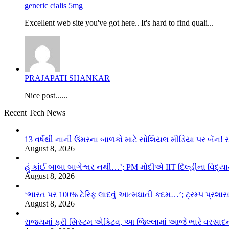
generic cialis 5mg
Excellent web site you've got here.. It's hard to find quali...
PRAJAPATI SHANKAR
Nice post......
Recent Tech News
13 વર્ષથી નાની ઉંમરના બાળકો માટે સોશિયલ મીડિયા પર બૅન! 
August 8, 2026
હું કાંઈ બાબા બાગેશ્વર નથી…’; PM મોદીએ IIT દિલ્હીના વિદ્
August 8, 2026
‘ભારત પર 100% ટેરિફ લાદવું આત્મઘાતી કદમ…’; ટ્રમ્પ પ્રશા
August 8, 2026
રાજ્યમાં ફરી સિસ્ટમ એક્ટિવ, આ જિલ્લામાં આજે ભારે વરસા