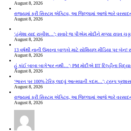
August 8, 2026
રાજ્યમાં ફરી સિસ્ટમ એક્ટિવ, આ જિલ્લામાં આજે ભારે વરસા
August 8, 2026
‘હંમેશા યાદ રાખીશ…’; સવારે જ પીએમ મોદીને મળ્યા રાઘવ ચડ્ડા
August 8, 2026
13 વર્ષથી નાની ઉંમરના બાળકો માટે સોશિયલ મીડિયા પર બૅન! 
August 8, 2026
હું કાંઈ બાબા બાગેશ્વર નથી…’; PM મોદીએ IIT દિલ્હીના વિદ્
August 8, 2026
‘ભારત પર 100% ટેરિફ લાદવું આત્મઘાતી કદમ…’; ટ્રમ્પ પ્રશા
August 8, 2026
રાજ્યમાં ફરી સિસ્ટમ એક્ટિવ, આ જિલ્લામાં આજે ભારે વરસા
August 8, 2026