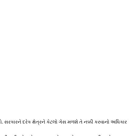
રકારને દરેક ક્ષેત્રને કેટલો ગેસ મળશે તે નક્કી કરવાનો અધિકાર