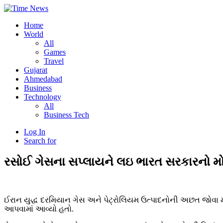
Home
World
All
Games
Travel
Gujarat
Ahmedabad
Business
Technology
All
Business Tech
Log In
Search for
રસોઈ ગેસના સપ્લાયને લઇ ભારત સરકારનો મોટ
ઈરાન યુદ્ધ દરમિયાન ગેસ અને પેટ્રોલિયમ ઉત્પાદનોની અછત જોવા મળત
આપવામાં આવ્યો હતો.