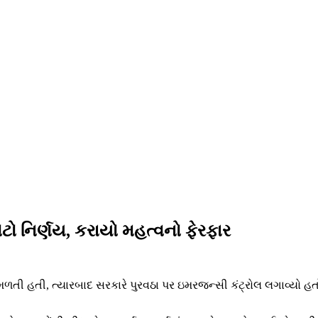
ો નિર્ણય, કરાયો મહત્વનો ફેરફાર
ી હતી, ત્યારબાદ સરકારે પુરવઠા પર ઇમરજન્સી કંટ્રોલ લગાવ્યો હતો. સ