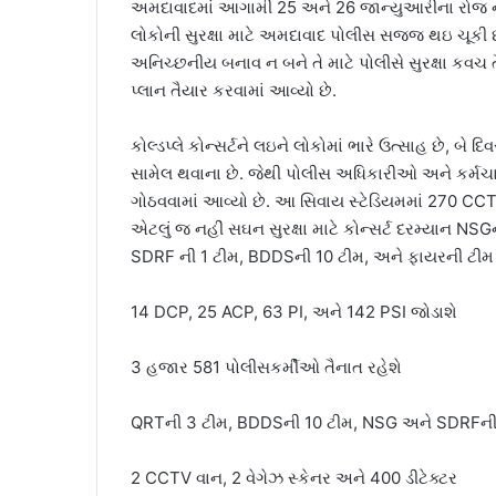
અમદાવાદમાં આગામી 25 અને 26 જાન્યુઆરીના રોજ નરેન્દ્
લોકોની સુરક્ષા માટે અમદાવાદ પોલીસ સજ્જ થઇ ચૂકી 
અનિચ્છનીય બનાવ ન બને તે માટે પોલીસે સુરક્ષા કવચ 
પ્લાન તૈયાર કરવામાં આવ્યો છે.
કોલ્ડપ્લે કોન્સર્ટને લઇને લોકોમાં ભારે ઉત્સાહ છે, બે
સામેલ થવાના છે. જેથી પોલીસ અધિકારીઓ અને કર્મચ
ગોઠવવામાં આવ્યો છે. આ સિવાય સ્ટેડિયમમાં 270 CCTV
એટલું જ નહીં સઘન સુરક્ષા માટે કોન્સર્ટ દરમ્યાન NS
SDRF ની 1 ટીમ, BDDSની 10 ટીમ, અને ફાયરની ટીમ 
14 DCP, 25 ACP, 63 PI, અને 142 PSI જોડાશે
3 હજાર 581 પોલીસકર્મીઓ તૈનાત રહેશે
QRTની 3 ટીમ, BDDSની 10 ટીમ, NSG અને SDRFની
2 CCTV વાન, 2 વેગેઝ સ્કેનર અને 400 ડીટેક્ટર