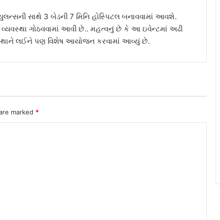
્યુલન્સની સાથે 3 બેડની 7 મિનિ હોસ્પિટલ બનાવવામાં આવશે.
 વ્યવસ્થા ગોઠવવામાં આવી છે.. મહત્વનું છે કે આ ઇવેન્ટમાં અઢી
સ્થાને લઈને પણ વિશેષ આયોજન કરવામાં આવ્યું છે.
 are marked
*