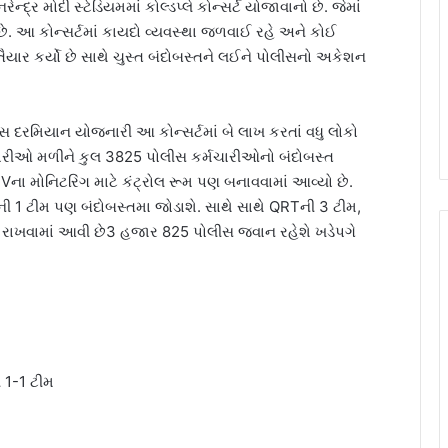
ર મોદી સ્ટેડિયમમાં કોલ્ડપ્લે કોન્સર્ટ યોજાવાનો છે. જેમાં
છે. આ કોન્સર્ટમાં કાયદો વ્યવસ્થા જળવાઈ રહે અને કોઈ
તૈયાર કર્યો છે સાથે ચુસ્ત બંદોબસ્તને લઈને પોલીસનો અકેશન
 દિવસ દરમિયાન યોજનારી આ કોન્સર્ટમાં બે લાખ કરતાં વધુ લોકો
ારીઓ મળીને કુલ 3825 પોલીસ કર્મચારીઓનો બંદોબસ્ત
ના મોનિટરિંગ માટે કંટ્રોલ રૂમ પણ બનાવવામાં આવ્યો છે.
Gની 1 ટીમ પણ બંદોબસ્તમા જોડાશે. સાથે સાથે QRTની 3 ટીમ,
રાખવામાં આવી છે3 હજાર 825 પોલીસ જવાન રહેશે ખડેપગે
 1-1 ટીમ