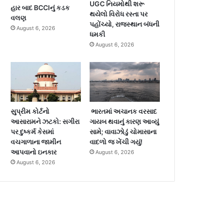
UGC નિયમોથી શરૂ
હાર બાદ BCCIનું કડક
થયેલો વિરોધ રસ્તા પર
વલણ
પહોંચ્યો, રાજસ્થાન બંધની
August 6, 2026
ધમકી
August 6, 2026
સુપ્રીમ કોર્ટનો
ભારતમાં અચાનક વરસાદ
આસારામને ઝટકો: સગીરા
ગાયબ થવાનું કારણ આવ્યું
પર દુષ્કર્મ કેસમાં
સામે; વાવાઝોડું ચોમાસાના
વચગાળાના જામીન
વાદળો જ ખેંચી ગયું!
આપવાનો ઇનકાર
August 6, 2026
August 6, 2026