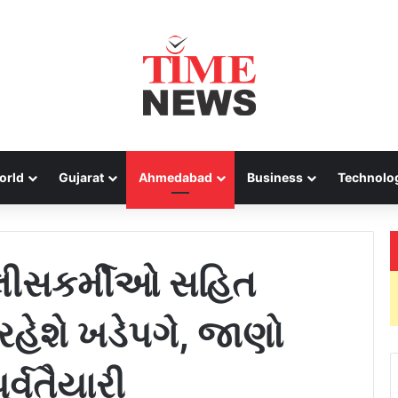
orld
Gujarat
Ahmedabad
Business
Technolo
લીસકર્મીઓ સહિત
રહેશે ખડેપગે, જાણો
ૂર્વતૈયારી