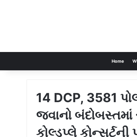
Home
W
14 DCP, 3581 પો
જવાનો બંદોબસ્તમાં 
કોલ્ડપ્લે કોન્સર્ટની પ