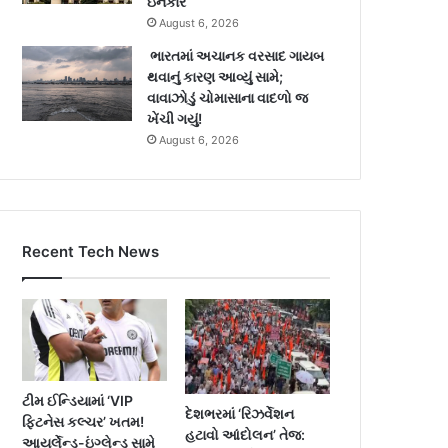
ઇનકાર
August 6, 2026
ભારતમાં અચાનક વરસાદ ગાયબ
થવાનું કારણ આવ્યું સામે;
વાવાઝોડું ચોમાસાના વાદળો જ
ખેંચી ગયું!
August 6, 2026
Recent Tech News
ટીમ ઈન્ડિયામાં ‘VIP
દેશભરમાં ‘રિઝર્વેશન
ફિટનેસ કલ્ચર’ ખતમ!
હટાવો આંદોલન’ તેજ:
આયર્લેન્ડ-ઇંગ્લેન્ડ સામે