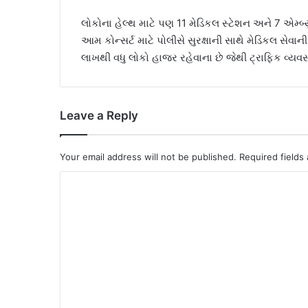
લોકોના હેલ્થ માટે પણ 11 મેડિકલ સ્ટેશન અને 7 એમ્બ
આમ કોન્સર્ટ માટે પોલીસે સુરક્ષાની સાથે મેડિકલ સેવાની
લાખથી વધુ લોકો હાજર રહેવાના છે જેથી ટ્રાફિક વ્યવ
Leave a Reply
Your email address will not be published.
Required fields
C
o
m
m
e
n
t