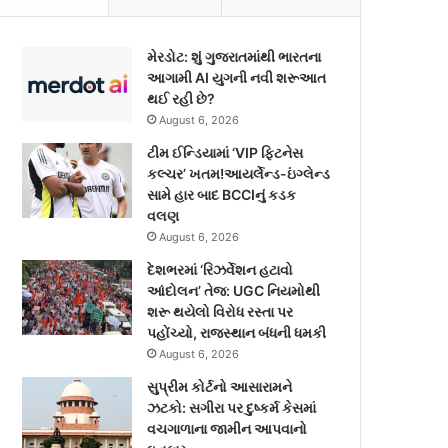
મેરડોટ: શું ગુજરાતમાંથી ભારતના
આગામી AI યુગની નવી શરૂઆત
થઈ રહી છે?
August 6, 2026
ટીમ ઈન્ડિયામાં ‘VIP ફિટનેસ
કલ્ચર’ ખતમ!આયર્લેન્ડ-ઇંગ્લેન્ડ
સામે હાર બાદ BCCIનું કડક
વલણ
August 6, 2026
દેશભરમાં ‘રિઝર્વેશન હટાવો
આંદોલન’ તેજ: UGC નિયમોથી
શરૂ થયેલો વિરોધ રસ્તા પર
પહોંચ્યો, રાજસ્થાન બંધની ધમકી
August 6, 2026
સુપ્રીમ કોર્ટનો આસારામને
ઝટકો: સગીરા પર દુષ્કર્મ કેસમાં
વચગાળાના જામીન આપવાનો