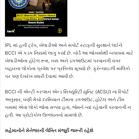
IPL માં હની ટ્રેપ, ખેલાડીઓ અને સપોર્ટ સ્ટાફની સુરક્ષાને લઈને
BCCI એ કડક નિયમો લાગુ કર્યા છે. બોર્ડે આ જોખમોથી બચાવવા માટે
ખેલાડીઓના હોટેલ રૂમ, બસ અને ડગઆઉટમાં પરવાનગી વગર
બહારના લોકોના પ્રવેશ પર પ્રતિબંધ મૂક્યો છે. ફ્રેન્ચાઇઝી માલિકો
પર પણ દેખરેખ વધારી દેવામાં આવી છે.
BCCI ની એન્ટી કરપ્શન એન્ડ સિક્યુરિટી યુનિટ (ACSU) ના રિપોર્ટ
અનુસાર, ઘણી મેચો દરમિયાન ટીમના ડગઆઉટ, હોટેલ અને ટીમ
બસમાં એવા લોકો જોવા મળ્યા હતા, જેમને ત્યાં રહેવાની પરવાનગી ન
હતી. આ પ્રોટોકોલ ઉલ્લંઘનનો મામલો છે.
મહેમાનોને મેનેજરની લેખિત મંજૂરી જરૂરી રહેશે