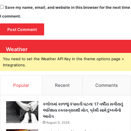
Save my name, email, and website in this browser for the next time
I comment.
Weather
You need to set the Weather API Key in the theme options page >
Integrations.
Popular
Recent
Comments
કલોલમાં કાળજું કંપાવતી ઘટના: 17 વર્ષીય સગીરાનું
અતિશય રક્તસ્ત્રાવથી મોત, પ્રેમી સામે દુષ્કર્મનો
આરોપ
August 9, 2026