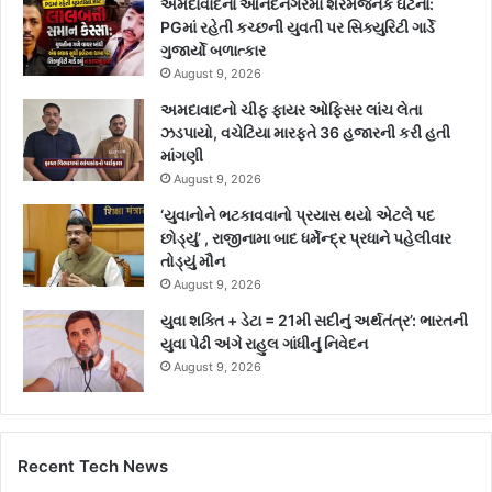
અમદાવાદના આનંદનગરમાં શરમજનક ઘટના:
PGમાં રહેતી કચ્છની યુવતી પર સિક્યુરિટી ગાર્ડે
ગુજાર્યો બળાત્કાર
August 9, 2026
અમદાવાદનો ચીફ ફાયર ઓફિસર લાંચ લેતા
ઝડપાયો, વચેટિયા મારફતે 36 હજારની કરી હતી
માંગણી
August 9, 2026
‘યુવાનોને ભટકાવવાનો પ્રયાસ થયો એટલે પદ
છોડ્યું’ , રાજીનામા બાદ ધર્મેન્દ્ર પ્રધાને પહેલીવાર
તોડ્યું મૌન
August 9, 2026
યુવા શક્તિ + ડેટા = 21મી સદીનું અર્થતંત્ર’: ભારતની
યુવા પેઢી અંગે રાહુલ ગાંધીનું નિવેદન
August 9, 2026
Recent Tech News