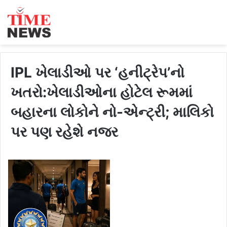
IPL ખેલાડીઓ પર ‘હનીટ્રેપ’નો
ખતરો:ખેલાડીઓના હોટેલ રૂમમાં
બહારના લોકોને નો-એન્ટ્રી; માલિકો
પર પણ રહેશે નજર