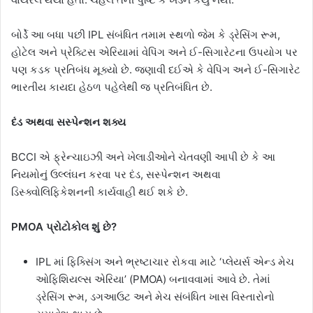
બોર્ડે આ બધા પછી IPL સંબંધિત તમામ સ્થળો જેમ કે ડ્રેસિંગ રૂમ,
હોટેલ અને પ્રેક્ટિસ એરિયામાં વેપિંગ અને ઈ-સિગારેટના ઉપયોગ પર
પણ કડક પ્રતિબંધ મૂક્યો છે. જણાવી દઈએ કે વેપિંગ અને ઈ-સિગારેટ
ભારતીય કાયદા હેઠળ પહેલેથી જ પ્રતિબંધિત છે.
દંડ અથવા સસ્પેન્શન શક્ય
BCCI એ ફ્રેન્ચાઇઝી અને ખેલાડીઓને ચેતવણી આપી છે કે આ
નિયમોનું ઉલ્લંઘન કરવા પર દંડ, સસ્પેન્શન અથવા
ડિસ્ક્વોલિફિકેશનની કાર્યવાહી થઈ શકે છે.
PMOA પ્રોટોકોલ શું છે?
IPL માં ફિક્સિંગ અને ભ્રષ્ટાચાર રોકવા માટે ‘પ્લેયર્સ એન્ડ મેચ
ઓફિશિયલ્સ એરિયા’ (PMOA) બનાવવામાં આવે છે. તેમાં
ડ્રેસિંગ રૂમ, ડગઆઉટ અને મેચ સંબંધિત ખાસ વિસ્તારોનો