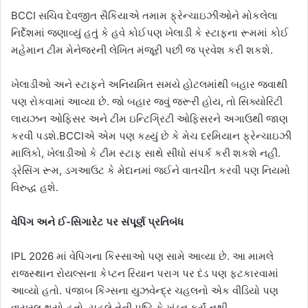
BCCI સચિવ દેવજીત સૈકિયાએ તમામ ફ્રેન્ચાઇઝીઓને મોકલેલા
નિર્દેશમાં જણાવ્યું હતું કે હવે કોઈપણ ખેલાડી કે સ્ટાફના રૂમમાં કોઈ
મહેમાન ટીમ મેનેજરની લેખિત મંજૂરી પછી જ પ્રવેશ કરી શકશે.
ખેલાડીઓ અને સ્ટાફને અનિયમિત સમયે હોટલમાંથી બહાર જવાથી
પણ રોકવામાં આવ્યા છે. જો બહાર જવું જરૂરી હોય, તો સિક્યોરિટી
લાયઝન ઓફિસર અને ટીમ ઇન્ટિગ્રિટી ઓફિસરને અગાઉથી જાણ
કરવી પડશે.BCCIએ એમ પણ કહ્યું છે કે મેચ દરમિયાન ફ્રેન્ચાઇઝી
માલિકો, ખેલાડીઓ કે ટીમ સ્ટાફ સાથે સીધો સંપર્ક કરી શકશે નહીં.
ડ્રેસિંગ રૂમ, ડગઆઉટ કે મેદાનમાં જઈને વાતચીત કરવી પણ નિયમો
વિરુદ્ધ હશે.
વેપિંગ અને ઈ-સિગારેટ પર સંપૂર્ણ પ્રતિબંધ
IPL 2026 માં વેપિંગના કિસ્સાઓ પણ સામે આવ્યા છે. આ મામલે
રાજસ્થાન રોયલ્સના કેપ્ટન રિયાન પરાગ પર દંડ પણ ફટકારવામાં
આવ્યો હતો. પંજાબ કિંગ્સના યુઝવેન્દ્ર ચહલનો એક વીડિયો પણ
વાયરલ થયો હતો. ચહલે તેની પુષ્ટિ કે ખંડન કર્યું નથી.