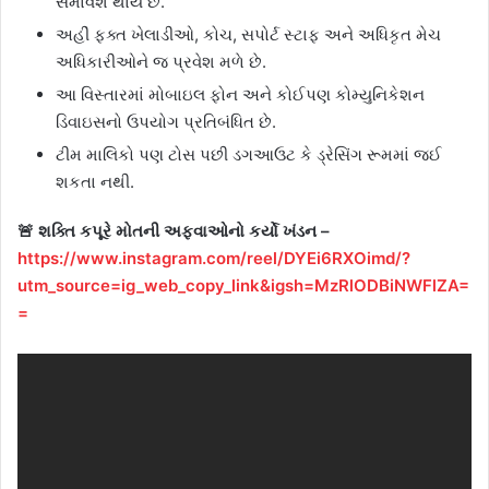
સમાવેશ થાય છે.
અહીં ફક્ત ખેલાડીઓ, કોચ, સપોર્ટ સ્ટાફ અને અધિકૃત મેચ
અધિકારીઓને જ પ્રવેશ મળે છે.
આ વિસ્તારમાં મોબાઇલ ફોન અને કોઈપણ કોમ્યુનિકેશન
ડિવાઇસનો ઉપયોગ પ્રતિબંધિત છે.
ટીમ માલિકો પણ ટોસ પછી ડગઆઉટ કે ડ્રેસિંગ રૂમમાં જઈ
શકતા નથી.
🚨 શક્તિ કપૂરે મોતની અફવાઓનો કર્યો ખંડન –
https://www.instagram.com/reel/DYEi6RXOimd/?
utm_source=ig_web_copy_link&igsh=MzRlODBiNWFlZA=
=