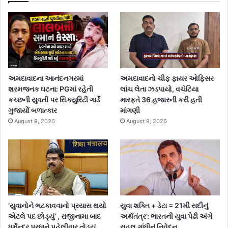
અમદાવાદના આનંદનગરમાં
અમદાવાદનો ચીફ ફાયર ઓફિસર
શરમજનક ઘટના: PGમાં રહેતી
લાંચ લેતા ઝડપાયો, વચેટિયા
કચ્છની યુવતી પર સિક્યુરિટી ગાર્ડે
મારફતે 36 હજારની કરી હતી
ગુજાર્યો બળાત્કાર
માંગણી
August 9, 2026
August 9, 2026
‘યુવાનોને ભટકાવવાનો પ્રયાસ થયો
યુવા શક્તિ + ડેટા = 21મી સદીનું
એટલે પદ છોડ્યું’ , રાજીનામા બાદ
અર્થતંત્ર’: ભારતની યુવા પેઢી અંગે
ધર્મેન્દ્ર પ્રધાને પહેલીવાર તોડ્યું
રાહુલ ગાંધીનું નિવેદન