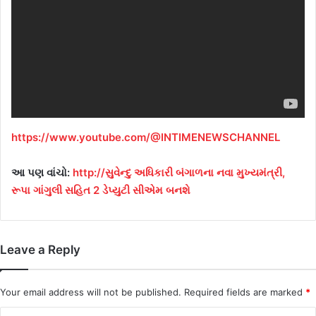
https://www.youtube.com/@INTIMENEWSCHANNEL
આ પણ વાંચો:
http://સુવેન્દુ અધિકારી બંગાળના નવા મુખ્યમંત્રી,
રૂપા ગાંગુલી સહિત 2 ડેપ્યુટી સીએમ બનશે
Leave a Reply
Your email address will not be published.
Required fields are marked
*