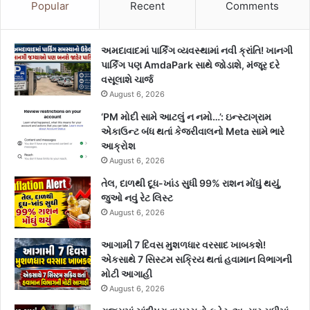
Popular
Recent
Comments
અમદાવાદમાં પાર્કિંગ વ્યવસ્થામાં નવી ક્રાંતિ! ખાનગી
પાર્કિંગ પણ AmdaPark સાથે જોડાશે, મંજૂર દરે
વસૂલાશે ચાર્જ
August 6, 2026
‘PM મોદી સામે આટલું ન નમો…’: ઇન્સ્ટાગ્રામ
એકાઉન્ટ બંધ થતાં કેજરીવાલનો Meta સામે ભારે
આક્રોશ
August 6, 2026
તેલ, દાળથી દૂધ-ખાંડ સુધી 99% રાશન મોંઘું થયું,
જુઓ નવું રેટ લિસ્ટ
August 6, 2026
આગામી 7 દિવસ મુશળધાર વરસાદ ખાબકશે!
એકસાથે 7 સિસ્ટમ સક્રિય થતાં હવામાન વિભાગની
મોટી આગાહી
August 6, 2026