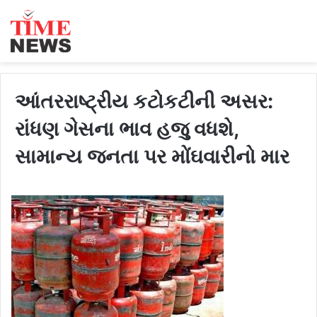
આંતરરાષ્ટ્રીય કટોકટીની અસર:
રાંધણ ગેસના ભાવ હજુ વધશે,
સામાન્ય જનતા પર મોંઘવારીનો માર