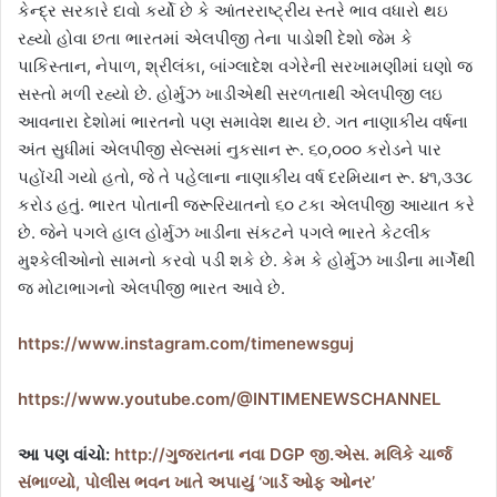
કેન્દ્ર સરકારે દાવો કર્યો છે કે આંતરરાષ્ટ્રીય સ્તરે ભાવ વધારો થઇ
રહ્યો હોવા છતા ભારતમાં એલપીજી તેના પાડોશી દેશો જેમ કે
પાકિસ્તાન, નેપાળ, શ્રીલંકા, બાંગ્લાદેશ વગેરેની સરખામણીમાં ઘણો જ
સસ્તો મળી રહ્યો છે. હોર્મુઝ ખાડીએથી સરળતાથી એલપીજી લઇ
આવનારા દેશોમાં ભારતનો પણ સમાવેશ થાય છે. ગત નાણાકીય વર્ષના
અંત સુધીમાં એલપીજી સેલ્સમાં નુકસાન રૂ. ૬૦,૦૦૦ કરોડને પાર
પહોંચી ગયો હતો, જે તે પહેલાના નાણાકીય વર્ષ દરમિયાન રૂ. ૪૧,૩૩૮
કરોડ હતું. ભારત પોતાની જરૂરિયાતનો ૬૦ ટકા એલપીજી આયાત કરે
છે. જેને પગલે હાલ હોર્મુઝ ખાડીના સંકટને પગલે ભારતે કેટલીક
મુશ્કેલીઓનો સામનો કરવો પડી શકે છે. કેમ કે હોર્મુઝ ખાડીના માર્ગેથી
જ મોટાભાગનો એલપીજી ભારત આવે છે.
https://www.instagram.com/timenewsguj
https://www.youtube.com/@INTIMENEWSCHANNEL
આ પણ વાંચો:
http://ગુજરાતના નવા DGP જી.એસ. મલિકે ચાર્જ
સંભાળ્યો, પોલીસ ભવન ખાતે અપાયું ‘ગાર્ડ ઓફ ઓનર’