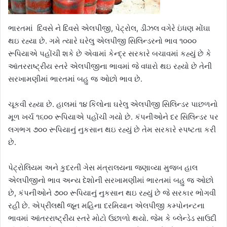
ભારતમાં દિવસે ને દિવસે એલપીજી, પેટ્રોલ, ડીઝલ વગેરે ઇંધણ મોંઘા
થઇ રહ્યા છે. ગમે ત્યારે ઘરેલુ એલપીજી સિલિન્ડરનો ભાવ ૧૦૦૦
રૂપિયાએ પહોંચી શકે છે એવામાં કેન્દ્ર સરકારે બચાવમાં કહ્યું છે કે
આંતરરાષ્ટ્રીય સ્તરે એલપીજીના ભાવમાં જે વધારો થઇ રહ્યો છે તેની
સરખામણીમાં ભારતમાં બહુ જ ઓછો ભાવ છે.
ચૂકવી રહ્યા છે. હાલમાં ૧૪ કિલોના ઘરેલુ એલપીજી સિલિન્ડર પાછળનો
મૂળ ખર્ચ ૧૬૦૦ રૂપિયાએ પહોંચી ગયો છે. કંપનીઓને દર સિલિન્ડર પર
લગભગ ૭૦૦ રૂપિયાનું નુકસાન થઇ રહ્યું છે તેમ સરકારે સ્પષ્ટતા કરી
છે.
પેટ્રોલિયમ અને કુદરતી ગેસ મંત્રાલયના જણાવ્યા મુજબ હાલ
એલપીજીનો ભાવ અન્ય દેશોની સરખામણીમાં ભારતમાં બહુ જ ઓછો
છે, કંપનીઓને ૭૦૦ રૂપિયાનું નુકસાન થઇ રહ્યું છે જે સરકાર ભોગવી
રહી છે. એપ્રીલથી જૂન મહિના દરમિયાન એલપીજી કમ્પોનન્ટના
ભાવમાં આંતરરાષ્ટ્રીય સ્તરે મોટો ઉછાળો થયો. જેમ કે બ્લેન્ડેડ સાઉદી