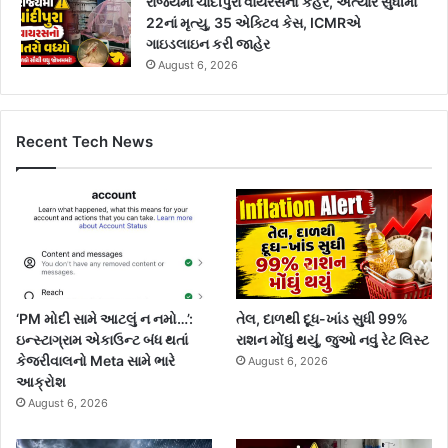
રાજ્યમાં ચાંદીપુરા વાયરસનો કહેર, અત્યાર સુધીમાં
22નાં મૃત્યુ, 35 એક્ટિવ કેસ, ICMRએ
ગાઇડલાઇન કરી જાહેર
August 6, 2026
Recent Tech News
‘PM મોદી સામે આટલું ન નમો…’:
તેલ, દાળથી દૂધ-ખાંડ સુધી 99%
ઇન્સ્ટાગ્રામ એકાઉન્ટ બંધ થતાં
રાશન મોંઘું થયું, જુઓ નવું રેટ લિસ્ટ
કેજરીવાલનો Meta સામે ભારે
August 6, 2026
આક્રોશ
August 6, 2026