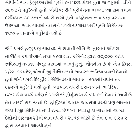
સીપીનો ભાવ ફેબુ્રઆરીમાં પ્રતિ ટન ૫૪૨ ડોલર હતો જે જૂનમાં વધીને
૭૯૦ ટને પહોંચ્યો હતો. એવી જ રીતે પ્રોપેનના ભાવમાં આ સમયગાળા
દરમિયાન ૩૯ ટકાનો વધારો થયો હતો. બ્યૂટેનના ભાવ પણ ૫૨ ટકા
ઉછળ્યા, આમ ભાવમાં વધારાને પગલે સપ્લાય ખર્ચ પ્રતિ સિલિન્ડર
૧૬૦૦ રૂપિયાએ પહોંચી ગયો છે.
જેને પગલે હજુ પણ ભાવ વધારો થવાની ભીતિ છે. હાલમાં ઓઇલ
માર્કેટિંગ કંપનીઓને મદદ કરવા માટે કેબિનેટ દ્વારા ૩૦,૦૦૦ કરોડ
રૂપિયાનું વળતર મંજૂર કરવામાં આવ્યું હતું. નોંધનીય છે કે એક દિવસ
પહેલા જ ઘરેલુ એલપીજી સિલિન્ડરનો ભાવ ૨૯ રૂપિયા વધારી દેવાયો
હતો જેને પગલે દિલ્હીમાં સિલિન્ડરનો ભાવ રૂ. ૯૧૩થી વધીને રૂ.
૯૪૨એ પહોંચી ગયો હતો. આ ભાવ વધારો ઇરાન અને અમેરિકા-
ઇઝરાયેલ વચ્ચે ઘર્ષણને પગલે જે હોર્મુઝ ખાડી બંધ કરી દેવામાં આવી છે
તેને કારણે થઇ રહ્યો છે. હોર્મુઝમાં અનેક અવરોધો વચ્ચે પણ ભારતને
એલપીજી સિલિન્ડર મળી રહ્યા છે જેને પગલે હાલ ભારતમાં અન્ય
દેશોની સરખામણીએ ભાવ વધારો ઘણો જ ઓછો છે તેવો દાવો સરકાર
દ્વારા કરવામાં આવ્યો હતો.