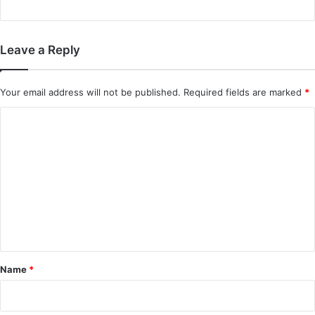
Leave a Reply
Your email address will not be published.
Required fields are marked
*
C
o
m
m
e
n
t
*
Name
*