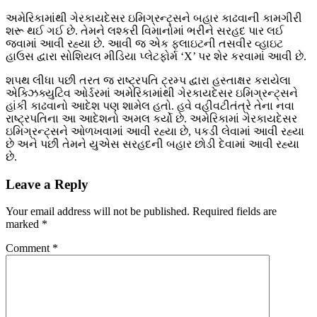
અમેરિકામાંથી ગેરકાયદેસર ઇમિગ્રન્ટ્સને બહાર કાઢવાની કામગીરી
શરૂ થઈ ગઈ છે. તેમને લશ્કરી વિમાનોમાં ભરીને સરહદ પાર લઈ
જવામાં આવી રહ્યા છે. આવી જ એક ફ્લાઇટની તસવીર વ્હાઇટ
હાઉસ દ્વારા સોશિયલ મીડિયા પ્લેટફોર્મ ‘X’ પર શેર કરવામાં આવી છે.
શપથ લીધા પછી તરત જ રાષ્ટ્રપતિ ટ્રમ્પ દ્વારા હસ્તાક્ષર કરાયેલા
એક્ઝિક્યુટિવ ઓર્ડરમાં અમેરિકામાંથી ગેરકાયદેસર ઇમિગ્રન્ટ્સને
હાંકી કાઢવાનો આદેશ પણ શામેલ હતો. હવે વહીવટીતંત્રે તેના નવા
રાષ્ટ્રપતિના આ આદેશનો અમલ કર્યો છે. અમેરિકામાં ગેરકાયદેસર
ઇમિગ્રન્ટ્સને ઓળખવામાં આવી રહ્યા છે, પકડી લેવામાં આવી રહ્યા
છે અને પછી તેમને યુએસ સરહદની બહાર છોડી દેવામાં આવી રહ્યા
છે.
Leave a Reply
Your email address will not be published.
Required fields are
marked
*
Comment
*