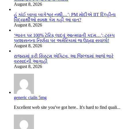
August 8, 2026
હું કાંઈ બાબા બાગેશ્વર નથી…’; PM મોદીએ IIT દિલ્હીના
વિદ્યાર્થીઓ સમક્ષ કેમ કહી આ વાત?
August 8, 2026
‘ભારત પર 100% ટેરિફ લાદવું આત્મઘાતી કદમ…’; ટ્રમ્પ
પ્રશાસનના નિર્ણય પર અમેરિકામાં જ ઉઠ્યા સવાલો!
August 8, 2026
રાજ્યમાં ફરી સિસ્ટમ એક્ટિવ, આ જિલ્લામાં આજે ભારે
વરસાદની આગાહી
August 8, 2026
generic cialis 5mg
Excellent web site you've got here.. It's hard to find quali...