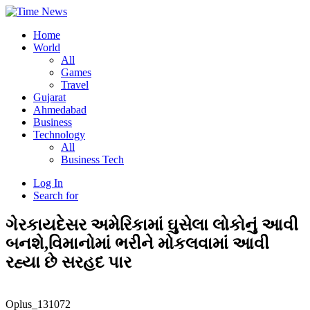
Home
World
All
Games
Travel
Gujarat
Ahmedabad
Business
Technology
All
Business Tech
Log In
Search for
ગેરકાયદેસર અમેરિકામાં ઘુસેલા લોકોનું આવી
બનશે,વિમાનોમાં ભરીને મોકલવામાં આવી
રહ્યા છે સરહદ પાર
Oplus_131072