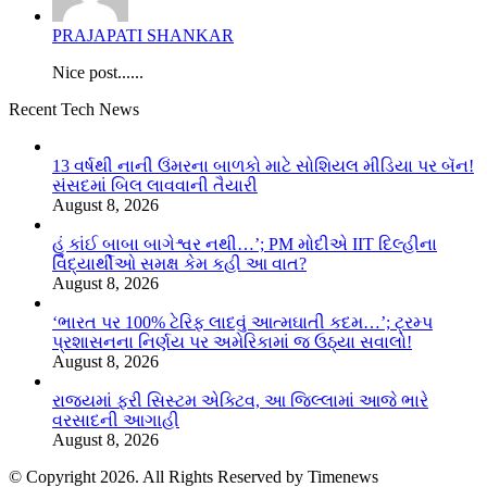
PRAJAPATI SHANKAR
Nice post......
Recent Tech News
13 વર્ષથી નાની ઉંમરના બાળકો માટે સોશિયલ મીડિયા પર બૅન!
સંસદમાં બિલ લાવવાની તૈયારી
August 8, 2026
હું કાંઈ બાબા બાગેશ્વર નથી…’; PM મોદીએ IIT દિલ્હીના
વિદ્યાર્થીઓ સમક્ષ કેમ કહી આ વાત?
August 8, 2026
‘ભારત પર 100% ટેરિફ લાદવું આત્મઘાતી કદમ…’; ટ્રમ્પ
પ્રશાસનના નિર્ણય પર અમેરિકામાં જ ઉઠ્યા સવાલો!
August 8, 2026
રાજ્યમાં ફરી સિસ્ટમ એક્ટિવ, આ જિલ્લામાં આજે ભારે
વરસાદની આગાહી
August 8, 2026
© Copyright 2026. All Rights Reserved by Timenews