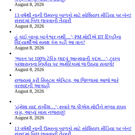
August 8, 2026
13 વર્ષથી નાની ઉંમરના બાળકો માટે સોશિયલ મીડિયા પર બૅન!
સંસદમાં બિલ લાવવાની તૈયારી
August 8, 2026
હું કાંઈ બાબા બાગેશ્વર નથી…’; PM મોદીએ IIT દિલ્હીના
વિદ્યાર્થીઓ સમક્ષ કેમ કહી આ વાત?
August 8, 2026
‘ભારત પર 100% ટેરિફ લાદવું આત્મઘાતી કદમ…’; ટ્રમ્પ
પ્રશાસનના નિર્ણય પર અમેરિકામાં જ ઉઠ્યા સવાલો!
August 8, 2026
રાજ્યમાં ફરી સિસ્ટમ એક્ટિવ, આ જિલ્લામાં આજે ભારે
વરસાદની આગાહી
August 8, 2026
‘હંમેશા યાદ રાખીશ…’; સવારે જ પીએમ મોદીને મળ્યા રાઘવ
ચડ્ડા, આપ્યું ખાસ નજરાણું!
August 8, 2026
13 વર્ષથી નાની ઉંમરના બાળકો માટે સોશિયલ મીડિયા પર બૅન!
સંસદમાં બિલ લાવવાની તૈયારી