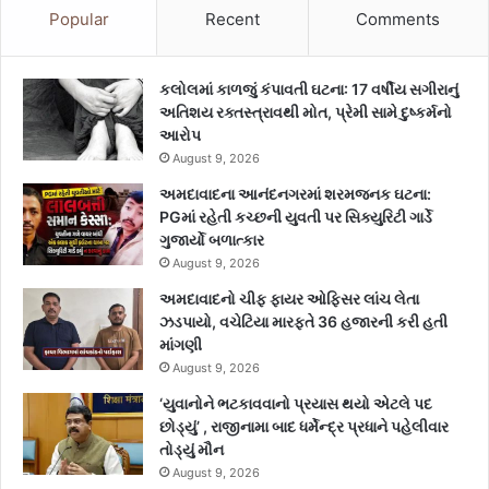
Popular
Recent
Comments
કલોલમાં કાળજું કંપાવતી ઘટના: 17 વર્ષીય સગીરાનું
અતિશય રક્તસ્ત્રાવથી મોત, પ્રેમી સામે દુષ્કર્મનો
આરોપ
August 9, 2026
અમદાવાદના આનંદનગરમાં શરમજનક ઘટના:
PGમાં રહેતી કચ્છની યુવતી પર સિક્યુરિટી ગાર્ડે
ગુજાર્યો બળાત્કાર
August 9, 2026
અમદાવાદનો ચીફ ફાયર ઓફિસર લાંચ લેતા
ઝડપાયો, વચેટિયા મારફતે 36 હજારની કરી હતી
માંગણી
August 9, 2026
‘યુવાનોને ભટકાવવાનો પ્રયાસ થયો એટલે પદ
છોડ્યું’ , રાજીનામા બાદ ધર્મેન્દ્ર પ્રધાને પહેલીવાર
તોડ્યું મૌન
August 9, 2026