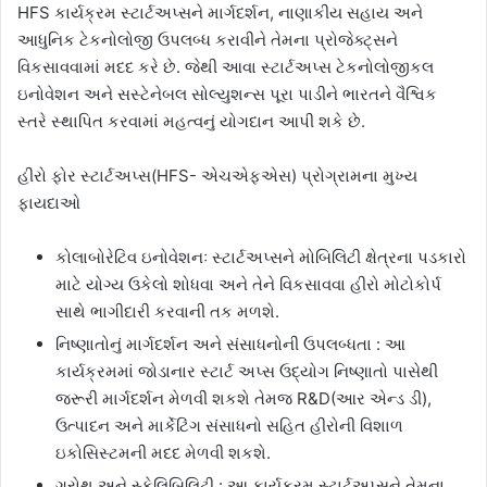
HFS કાર્યક્રમ સ્ટાર્ટઅપ્સને માર્ગદર્શન, નાણાકીય સહાય અને
આધુનિક ટેકનોલોજી ઉપલબ્ધ કરાવીને તેમના પ્રોજેક્ટ્સને
વિકસાવવામાં મદદ કરે છે. જેથી આવા સ્ટાર્ટઅપ્સ ટેકનોલોજીકલ
ઇનોવેશન અને સસ્ટેનેબલ સોલ્યુશન્સ પૂરા પાડીને ભારતને વૈશ્વિક
સ્તરે સ્થાપિત કરવામાં મહત્વનું યોગદાન આપી શકે છે.
હીરો ફોર સ્ટાર્ટઅપ્સ(HFS- એચએફએસ) પ્રોગ્રામના મુખ્ય
ફાયદાઓ
કોલાબોરેટિવ ઇનોવેશનઃ સ્ટાર્ટઅપ્સને મોબિલિટી ક્ષેત્રના પડકારો
માટે યોગ્ય ઉકેલો શોધવા અને તેને વિકસાવવા હીરો મોટોકોર્પ
સાથે ભાગીદારી કરવાની તક મળશે.
નિષ્ણાતોનું માર્ગદર્શન અને સંસાધનોની ઉપલબ્ધતા : આ
કાર્યક્રમમાં જોડાનાર સ્ટાર્ટ અપ્સ ઉદ્યોગ નિષ્ણાતો પાસેથી
જરૂરી માર્ગદર્શન મેળવી શકશે તેમજ R&D(આર એન્ડ ડી),
ઉત્પાદન અને માર્કેટિંગ સંસાધનો સહિત હીરોની વિશાળ
ઇકોસિસ્ટમની મદદ મેળવી શકશે.
ગ્રોથ અને સ્કેલિબિલિટી : આ કાર્યક્રમ સ્ટાર્ટઅપ્સને તેમના