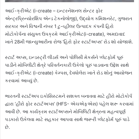
આઈ-ક્રીએટ (i-create – ઇન્ટરનેશનલ સેન્ટર ફોર
એન્ટ્રપ્રિન્યોરશિપ એન્ડ ટેકનોલોજી), ઉદ્યોગ કમિશનરેટ, ગુજરાત
સરકાર અને વિશ્વની નંબર 1 ટુ-વ્હીલર ઉત્પાદક કંપની હિરો
મોટોકોર્પના સંયુક્ત ઉપક્રમે આઈક્રીએટ(i-create), અમદાવાદ
ખાતે 28મી જાન્યુઆરીના રોજ ‘હિરો ફોર સ્ટાર્ટઅપ્સ’ રોડ શો યોજાશે.
સ્ટાર્ટ અપ્સ, ઇન્ડસ્ટ્રી લીડર્સ અને પોલિસી મેકર્સને પ્લેટફોર્મ પૂરું
પાડીને મોબિલીટી ક્ષેત્રે પરિવર્તનકારી ઉકેલો પૂરું પાડવાના ઉદ્દેશ સાથે
આઈ-ક્રીએટ (i-create) કેમ્પસ, દેવધોલેરા ખાતે રોડ શોનું આયોજન
કરવામાં આવ્યું છે.
ભારતની સ્ટાર્ટઅપ ઇકોસિસ્ટમને સશક્ત બનાવવા માટે હીરો મોટોકોર્પ
દ્વારા ‘હીરો ફોર સ્ટાર્ટઅપ્સ’ (HFS- એચએફએસ) પહેલ શરૂ કરવામાં
આવી છે. આ કાર્યક્રમ સ્ટાર્ટઅપ્સને મોબિલિટી ક્ષેત્રના મહત્વપૂર્ણ
પડકારો ઉકેલવા માટે સહકાર આપવા સાથે જરૂરી પ્લેટફોર્મ પૂરું પાડે
છે.