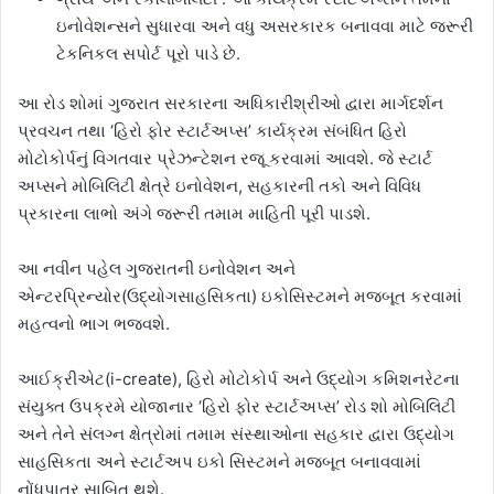
ઇનોવેશન્સને સુધારવા અને વધુ અસરકારક બનાવવા માટે જરૂરી
ટેકનિકલ સપોર્ટ પૂરો પાડે છે.
આ રોડ શોમાં ગુજરાત સરકારના અધિકારીશ્રીઓ દ્વારા માર્ગદર્શન
પ્રવચન તથા ‘હિરો ફોર સ્ટાર્ટઅપ્સ’ કાર્યક્રમ સંબંધિત હિરો
મોટોકોર્પનું વિગતવાર પ્રેઝન્ટેશન રજૂ કરવામાં આવશે. જે સ્ટાર્ટ
અપ્સને મોબિલિટી ક્ષેત્રે ઇનોવેશન, સહકારની તકો અને વિવિધ
પ્રકારના લાભો અંગે જરૂરી તમામ માહિતી પૂરી પાડશે.
આ નવીન પહેલ ગુજરાતની ઇનોવેશન અને
એન્ટરપ્રિન્યોર(ઉદ્યોગસાહસિકતા) ઇકોસિસ્ટમને મજબૂત કરવામાં
મહત્વનો ભાગ ભજવશે.
આઈક્રીએટ(i-create), હિરો મોટોકોર્પ અને ઉદ્યોગ કમિશનરેટના
સંયુક્ત ઉપક્રમે યોજાનાર ‘હિરો ફોર સ્ટાર્ટઅપ્સ’ રોડ શો મોબિલિટી
અને તેને સંલગ્ન ક્ષેત્રોમાં તમામ સંસ્થાઓના સહકાર દ્વારા ઉદ્યોગ
સાહસિકતા અને સ્ટાર્ટઅપ ઇકો સિસ્ટમને મજબૂત બનાવવામાં
નોંધપાત્ર સાબિત થશે.