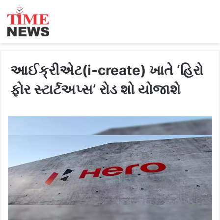
આઈક્રીએટ(i-create) ખાતે ‘હિરો
ફોર સ્ટાર્ટઅપ્સ’ રોડ શો યોજાશે