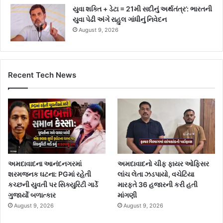
યુવા શક્તિ + ડેટા = 21મી સદીનું અર્થતંત્ર’: ભારતની
યુવા પેઢી અંગે રાહુલ ગાંધીનું નિવેદન
August 9, 2026
Recent Tech News
અમદાવાદના આનંદનગરમાં
અમદાવાદનો ચીફ ફાયર ઓફિસર
શરમજનક ઘટના: PGમાં રહેતી
લાંચ લેતા ઝડપાયો, વચેટિયા
કચ્છની યુવતી પર સિક્યુરિટી ગાર્ડે
મારફતે 36 હજારની કરી હતી
ગુજાર્યો બળાત્કાર
માંગણી
August 9, 2026
August 9, 2026