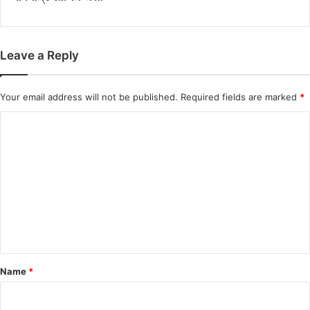
Leave a Reply
Your email address will not be published.
Required fields are marked
*
C
o
m
m
e
n
t
*
Name
*