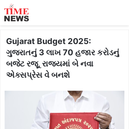
Gujarat Budget 2025:
ગુજરાતનું 3 લાખ 70 હજાર કરોડનું
બજેટ રજૂ, રાજ્યમાં બે નવા
એક્સપ્રેસ વે બનશે