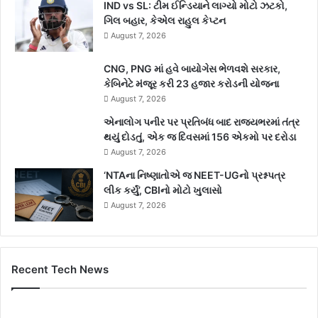
IND vs SL: ટીમ ઈન્ડિયાને લાગ્યો મોટો ઝટકો,
ગિલ બહાર, કેએલ રાહુલ કેપ્ટન
August 7, 2026
CNG, PNG માં હવે બાયોગેસ ભેળવશે સરકાર,
કેબિનેટે મંજૂર કરી 23 હજાર કરોડની યોજના
August 7, 2026
એનાલોગ પનીર પર પ્રતિબંધ બાદ રાજ્યભરમાં તંત્ર
થયું દોડતું, એક જ દિવસમાં 156 એકમો પર દરોડા
August 7, 2026
‘NTAના નિષ્ણાતોએ જ NEET-UGનો પ્રશ્નપત્ર
લીક કર્યું’, CBIનો મોટો ખુલાસો
August 7, 2026
Recent Tech News