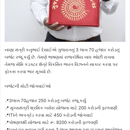
નાણા મંત્રી કનુભાઈ દેસાઈએ ગુજરાતનું 3 લાખ 70 હજાર કરોડનું
બજેટ રજૂ કર્યું છે. તેમણે ભાષણમાં રાજકોષિય ખાધ ઓછી રાખવા
તેમજ સેમિ કંડક્ટર ક્ષેત્રે વિકસિત ભારત વિઝનને સાકાર કરવા પર
ફોકસ કરવા ભાર મૂક્યો છે.
બજેટની મોટી જોગવાઈઓ
📍3લાખ 70હજાર 250 કરોડનું બજેટ રજૂ કર્યુ
📍 મુખ્યમંત્રી શ્રમિક બસેરા યોજના માટે 200 કરોડની ફાળવણી
📍ITIને અપગ્રેડ કરવા માટે 450 કરોડની જોગવાઈ
📍પોષણલક્ષી યોજના માટે રૂ. 8200 કરોડની ફાળવણી
📍ઘરનું ઘર સ્વપન પૂર્ણ કરવા 3 લાખ આવાસ પૂરા પાડવાનું આયોજન