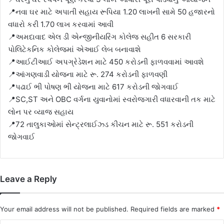
📍નવા ઘર માટે અપાતી સહાય રૂપિયા 1.20 લાખની સામે 50 હજારનો
વધારો કરી 1.70 લાખ કરવામાં આવી
📍અમદાવાદ એલ ડી એન્જીનીયરિંગ કોલેજ સહીત 6 સરકારી
પોલિટેકનિક કોલેજમાં એઆઈ લેબ બનાવાશે
📍આઈટીઆઈ અપગ્રેડેશન માટે 450 કરોડની ફાળવવામાં આવશે
📍આંગણવાડી યોજના માટે રૂ. 274 કરોડની ફાળવણી
📍પઢાઈ ભી પોષણ ભી યોજના માટે 617 કરોડની જોગવાઈ
📍SC,ST અને OBC વર્ગના યુવાનોમાં સ્વરોજગારી વધારવાની તક માટે
લોન પર વ્યાજ સહાય
📍72 તાલુકાઓમાં સેન્ટ્રલાઈઝ્ડ કીચન માટે રૂ. 551 કરોડની
જોગવાઈ
Leave a Reply
Your email address will not be published.
Required fields are marked
*