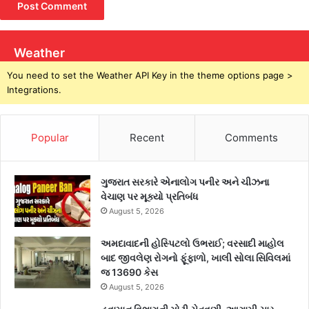
Weather
You need to set the Weather API Key in the theme options page >
Integrations.
Popular
Recent
Comments
ગુજરાત સરકારે એનાલોગ પનીર અને ચીઝના
વેચાણ પર મૂક્યો પ્રતિબંધ
August 5, 2026
અમદાવાદની હોસ્પિટલો ઉભરાઈ; વરસાદી માહોલ
બાદ જીવલેણ રોગનો ફૂંફાળો, ખાલી સોલા સિવિલમાં
જ 13690 કેસ
August 5, 2026