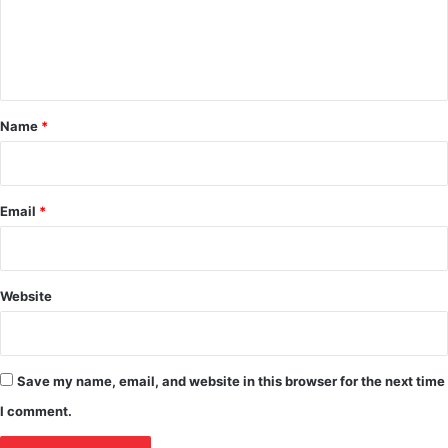
m
e
n
t
*
Name
*
Email
*
Website
Save my name, email, and website in this browser for the next time
I comment.