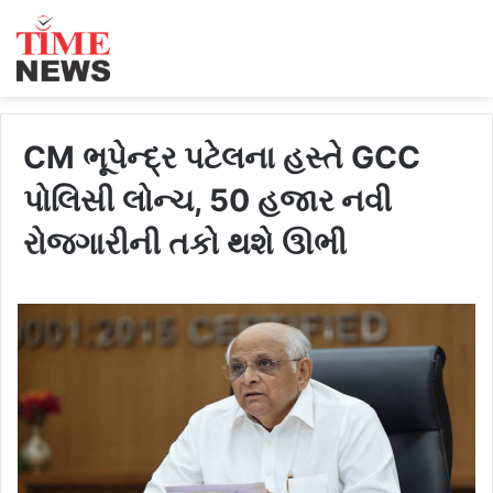
CM ભૂપેન્દ્ર પટેલના હસ્તે GCC
પોલિસી લોન્ચ, 50 હજાર નવી
રોજગારીની તકો થશે ઊભી