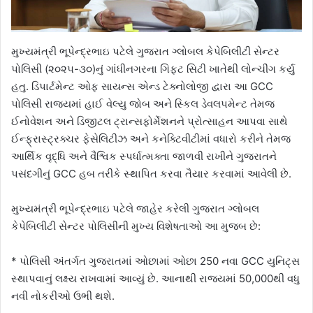
મુખ્યમંત્રી ભૂપેન્દ્રભાઇ પટેલે ગુજરાત ગ્લોબલ કેપેબિલીટી સેન્ટર
પોલિસી (૨૦૨૫-૩૦)નું ગાંધીનગરના ગિફ્ટ સિટી ખાતેથી લોન્ચીંગ કર્યુ
હતુ. ડિપાર્ટમેન્ટ ઓફ સાયન્સ એન્ડ ટેક્નોલોજી દ્વારા આ GCC
પોલિસી રાજ્યમાં હાઈ વેલ્યુ જોબ અને સ્કિલ ડેવલપમેન્ટ તેમજ
ઈનોવેશન અને ડિજીટલ ટ્રાન્સફોર્મેશનને પ્રોત્સાહન આપવા સાથે
ઈન્ફ્રાસ્ટ્રક્ચર ફેસેલિટીઝ અને કનેક્ટિવીટીમાં વધારો કરીને તેમજ
આર્થિક વૃદ્ધિ અને વૈશ્વિક સ્પર્ધાત્મક્તા જાળવી રાખીને ગુજરાતને
પસંદગીનું GCC હબ તરીકે સ્થાપિત કરવા તૈયાર કરવામાં આવેલી છે.
મુખ્યમંત્રી ભૂપેન્દ્રભાઇ પટેલે જાહેર કરેલી ગુજરાત ગ્લોબલ
કેપેબિલીટી સેન્ટર પોલિસીની મુખ્ય વિશેષતાઓ આ મુજબ છે:
* પોલિસી અંતર્ગત ગુજરાતમાં ઓછામાં ઓછા 250 નવા GCC યુનિટ્સ
સ્થાપવાનું લક્ષ્ય રાખવામાં આવ્યું છે. આનાથી રાજ્યમાં 50,000થી વધુ
નવી નોકરીઓ ઉભી થશે.