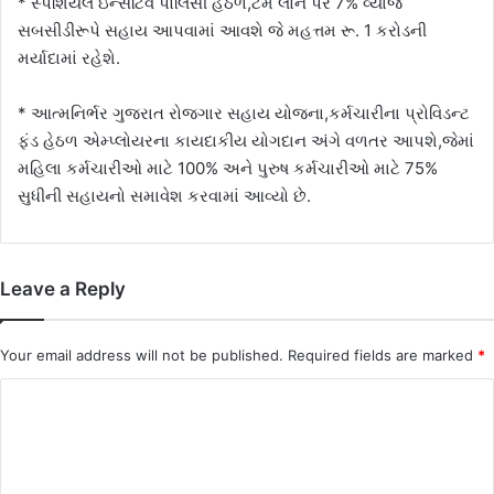
* સ્પેશિયલ ઇન્સેટિવ પોલિસી હેઠળ,ટર્મ લોન પર 7% વ્યાજ
સબસીડીરૂપે સહાય આપવામાં આવશે જે મહત્તમ રૂ. 1 કરોડની
મર્યાદામાં રહેશે.
* આત્મનિર્ભર ગુજરાત રોજગાર સહાય યોજના,કર્મચારીના પ્રોવિડન્ટ
ફંડ હેઠળ એમ્પ્લોયરના કાયદાકીય યોગદાન અંગે વળતર આપશે,જેમાં
મહિલા કર્મચારીઓ માટે 100% અને પુરુષ કર્મચારીઓ માટે 75%
સુધીની સહાયનો સમાવેશ કરવામાં આવ્યો છે.
Leave a Reply
Your email address will not be published.
Required fields are marked
*
C
o
m