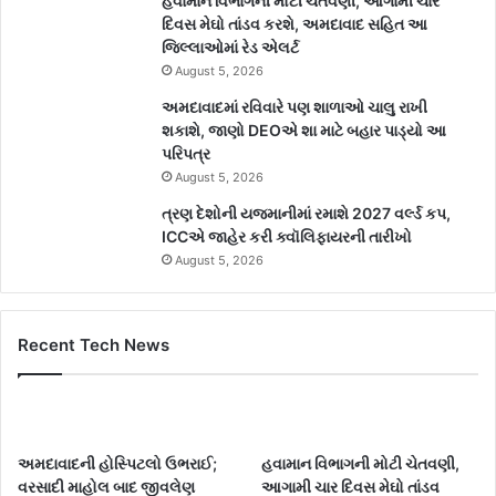
હવામાન વિભાગની મોટી ચેતવણી, આગામી ચાર
દિવસ મેઘો તાંડવ કરશે, અમદાવાદ સહિત આ
જિલ્લાઓમાં રેડ એલર્ટ
August 5, 2026
અમદાવાદમાં રવિવારે પણ શાળાઓ ચાલુ રાખી
શકાશે, જાણો DEOએ શા માટે બહાર પાડ્યો આ
પરિપત્ર
August 5, 2026
ત્રણ દેશોની યજમાનીમાં રમાશે 2027 વર્લ્ડ કપ,
ICCએ જાહેર કરી ક્વૉલિફાયરની તારીખો
August 5, 2026
Recent Tech News
અમદાવાદની હોસ્પિટલો ઉભરાઈ;
હવામાન વિભાગની મોટી ચેતવણી,
વરસાદી માહોલ બાદ જીવલેણ
આગામી ચાર દિવસ મેઘો તાંડવ