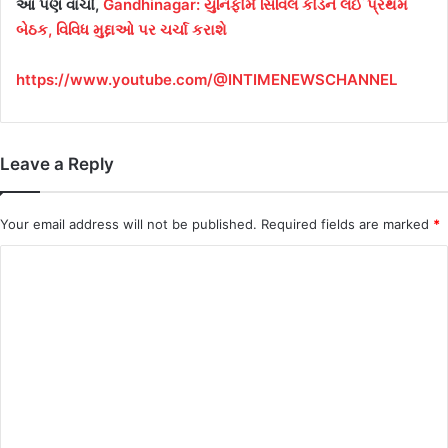
આ પણ વાંચો,
Gandhinagar: યુનિફોર્મ સિવિલ કોડને લઈ પ્રથમ
બેઠક, વિવિધ મુદ્દાઓ પર ચર્ચા કરાશે
https://www.youtube.com/@INTIMENEWSCHANNEL
Leave a Reply
Your email address will not be published.
Required fields are marked
*
C
o
m
m
e
n
t