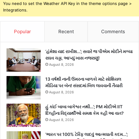
You need to set the Weather API Key in the theme options page >
Integrations.
Popular
Recent
Comments
‘હંમેશા યાદ રાખીશ…’; સવારે જ પીએમ મોદીને મળ્યા
રાઘવ ચડ્ડા, આપ્યું ખાસ નજરાણું!
August 8, 2026
13 વર્ષથી નાની ઉંમરના બાળકો માટે સોશિયલ
મીડિયા પર બૅન! સંસદમાં બિલ લાવવાની તૈયારી
August 8, 2026
હું કાંઈ બાબા બાગેશ્વર નથી…’; PM મોદીએ IIT
દિલ્હીના વિદ્યાર્થીઓ સમક્ષ કેમ કહી આ વાત?
August 8, 2026
‘ભારત પર 100% ટેરિફ લાદવું આત્મઘાતી કદમ…’;