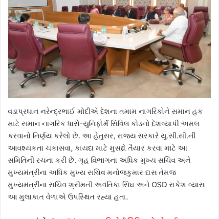
વડાપ્રધાન નરેન્દ્રભાઈ મોદીએ દેશના તમામ નાગરિકોને સમાન હક
માટે સમાન નાગરિક ધારો-યુનિફોર્મ સિવિલ કોડનો દેશવ્યાપી અમલ
કરવાનો નિર્ણય કરેલો છે. આ હેતુસર, રાજ્ય સરકારે યુ.સી.સી.ની
આવશ્યકતા ચકાસવા, કાયદા માટે મુસદ્દો તૈયાર કરવા માટે આ
સમિતિની રચના કરી છે. ગૃહ વિભાગના અધિક મુખ્ય સચિવ અને
મુખ્યમંત્રીના અધિક મુખ્ય સચિવ મનોજકુમાર દાસ તેમજ
મુખ્યમંત્રીના સચિવ શ્રીમતી અવંતિકા સિંઘ અને OSD રાકેશ વ્યાસ
આ મુલાકાત વેળાએ ઉપસ્થિત રહ્યા હતા.