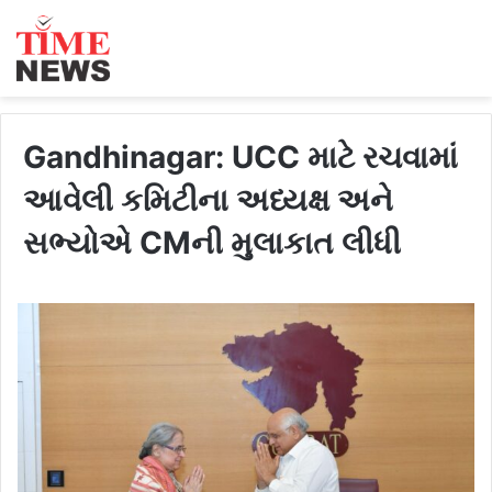
Gandhinagar: UCC માટે રચવામાં
આવેલી કમિટીના અધ્યક્ષ અને
સભ્યોએ CMની મુલાકાત લીધી