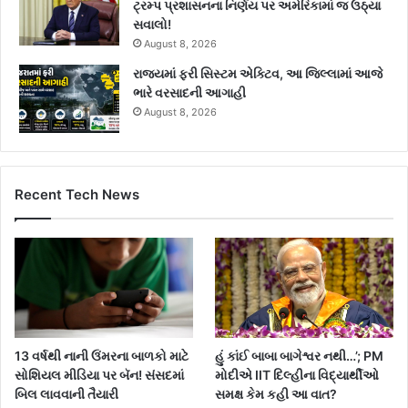
ટ્રમ્પ પ્રશાસનના નિર્ણય પર અમેરિકામાં જ ઉઠ્યા
સવાલો!
August 8, 2026
રાજ્યમાં ફરી સિસ્ટમ એક્ટિવ, આ જિલ્લામાં આજે
ભારે વરસાદની આગાહી
August 8, 2026
Recent Tech News
13 વર્ષથી નાની ઉંમરના બાળકો માટે
હું કાંઈ બાબા બાગેશ્વર નથી…’; PM
સોશિયલ મીડિયા પર બૅન! સંસદમાં
મોદીએ IIT દિલ્હીના વિદ્યાર્થીઓ
બિલ લાવવાની તૈયારી
સમક્ષ કેમ કહી આ વાત?