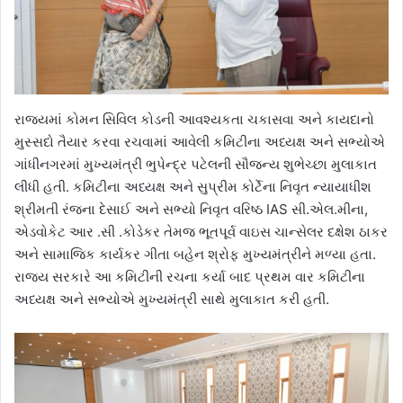
રાજ્યમાં કોમન સિવિલ કોડની આવશ્યકતા ચકાસવા અને કાયદાનો
મુસ્સદો તૈયાર કરવા રચવામાં આવેલી કમિટીના અધ્યક્ષ અને સભ્યોએ
ગાંધીનગરમાં મુખ્યમંત્રી ભુપેન્દ્ર પટેલની સૌજન્ય શુભેચ્છા મુલાકાત
લીધી હતી. કમિટીના અધ્યક્ષ અને સુપ્રીમ કોર્ટેના નિવૃત ન્યાયાધીશ
શ્રીમતી રંજના દેસાઈ અને સભ્યો નિવૃત વરિષ્ઠ IAS સી.એલ.મીના,
એડવોકેટ આર .સી .કોડેકર તેમજ ભૂતપૂર્વ વાઇસ ચાન્સેલર દક્ષેશ ઠાકર
અને સામાજિક કાર્યકર ગીતા બહેન શ્રોફ મુખ્યમંત્રીને મળ્યા હતા.
રાજ્ય સરકારે આ કમિટીની રચના કર્યા બાદ પ્રથમ વાર કમિટીના
અધ્યક્ષ અને સભ્યોએ મુખ્યમંત્રી સાથે મુલાકાત કરી હતી.