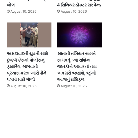
બોલ
4 સિનિયર ડૉક્ટર સસ્પેન્ડ
August 10, 2026
August 10, 2026
અમદાવાદની યુવતી સાથે
માતાની તબિયત બાબતે
દુષ્કર્મ કેસમાં પોલીસનું
સાચવવું, આ રાશિના
ફાયરિંગ, ભાગવાનો
જાતકોને આવકનાં નવા
પ્રયાસ કરતા આરોપીને
અવસરો જણાશે, જુઓ
પગમાં મારી ગોળી
આજનું રાશિફળ
August 10, 2026
August 10, 2026