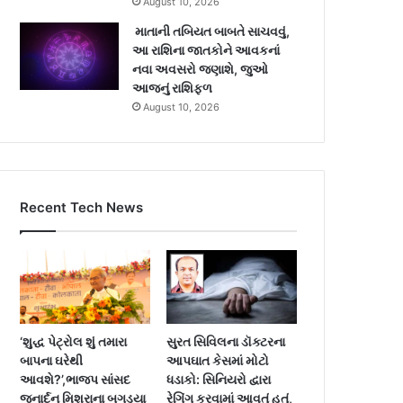
August 10, 2026
માતાની તબિયત બાબતે સાચવવું,
આ રાશિના જાતકોને આવકનાં
નવા અવસરો જણાશે, જુઓ
આજનું રાશિફળ
August 10, 2026
Recent Tech News
‘શુદ્ધ પેટ્રોલ શું તમારા
સુરત સિવિલના ડૉક્ટરના
બાપના ઘરેથી
આપઘાત કેસમાં મોટો
આવશે?’,ભાજપ સાંસદ
ધડાકો: સિનિયરો દ્વારા
જનાર્દન મિશ્રાના બગડ્યા
રેગિંગ કરવામાં આવતું હતું,