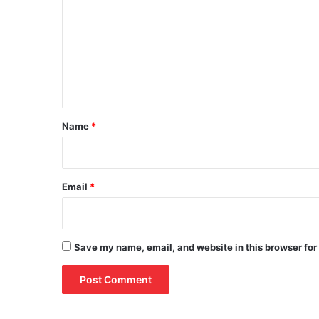
m
m
e
n
t
*
Name
*
Email
*
Save my name, email, and website in this browser for