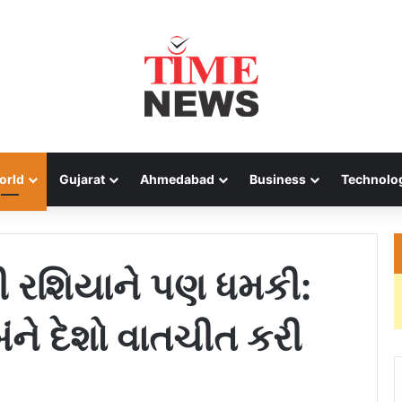
orld
Gujarat
Ahmedabad
Business
Technolo
ની રશિયાને પણ ધમકી:
 બંને દેશો વાતચીત કરી