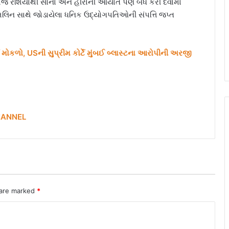
તેમજ રશિયાથી સોના અને હીરાની આયાત પણ બંધ કરી દેવામાં
મલિન સાથે જોડાયેલા ધનિક ઉદ્યોગપતિઓની સંપત્તિ જપ્ત
્ગ મોકળો, USની સુપ્રીમ કોર્ટે મુંબઈ બ્લાસ્ટના આરોપીની અરજી
HANNEL
 are marked
*