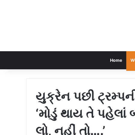
Home
W
યુક્રેન પછી ટ્રમ્પ
‘મોડું થાય તે પહેલાં
લો, નહીં તો….’