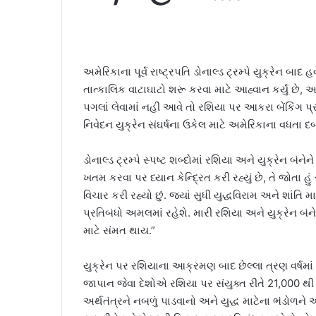
અમેરિકાના પૂર્વ રાષ્ટ્રપતિ ડોનાલ્ડ ટ્રમ્પે યુક્રેન બ
તાત્કાલિક વાટાઘાટો શરૂ કરવા માટે આહ્વાન કર્યું છે
પગલાં લેવામાં નહીં આવે તો રશિયા પર આકરા બેંકિંગ પ્
નિવેદન યુક્રેન સંઘર્ષના ઉકેલ માટે અમેરિકાના વધતા દબા
ડોનાલ્ડ ટ્રમ્પે સ્પષ્ટ શબ્દોમાં રશિયા અને યુક્રેન બંનેને
ખતમ કરવા પર ધ્યાન કેન્દ્રિત કરી રહ્યું છે, તે જોતા હ
વિચાર કરી રહ્યો છું. જ્યાં સુધી યુદ્ધવિરામ અને શાંત
પ્રતિબંધો અમલમાં રહેશે. મારી રશિયા અને યુક્રેન બંનેન
માટે સંમત થાય.”
યુક્રેન પર રશિયાના આક્રમણ બાદ છેલ્લા ત્રણ વર્ષમાં
જાપાન જેવા દેશોએ રશિયા પર સંયુક્ત રીતે 21,000 થી વધ
અર્થતંત્રને નબળું પાડવાનો અને યુદ્ધ માટેના ભંડોળને