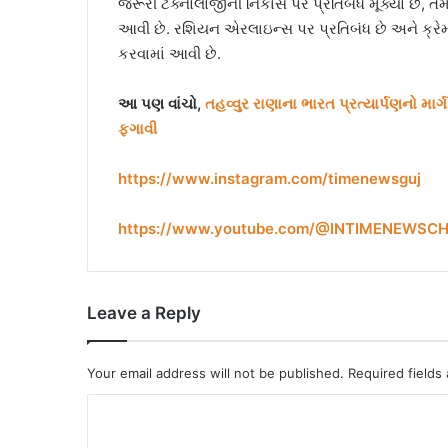
જરૂરી ટેક્નોલોજીની નિકાસ પર પ્રતિબંધ મૂક્યો છે, 
આવી છે. રશિયન એરલાઇન્સ પર પ્રતિબંધ છે અને ક્રે
કરવામાં આવી છે.
આ પણ વાંચો,
તહવ્વુર રાણાના ભારત પ્રત્યાર્પણનો માર
ફગાવી
https://www.instagram.com/timenewsguj
https://www.youtube.com/@INTIMENEWSC
Leave a Reply
Your email address will not be published.
Required fields
C
o