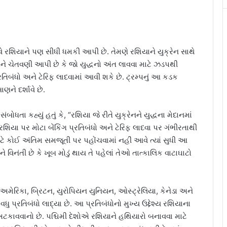
ાદ હવે રશિયાને પણ સીધી ધમકી આપી છે. તેમણે રશિયાને યુક્રેન સાથે
, અને ચેતવણી આપી છે કે જો યુદ્ધનો અંત લાવવા માટે ઝડપથી
રતિબંધો અને ટેરિફ લાદવામાં આવી શકે છે. ટ્રમ્પનું આ કડક
ણને દર્શાવે છે.
 સંબોધતા કહ્યું હતું કે, “રશિયા જે રીતે યુક્રેનને યુદ્ધના મેદાનમાં
ું રશિયા પર મોટા બેંકિંગ પ્રતિબંધો અને ટેરિફ લાદવા પર ગંભીરતાથી
િ માટે કોઈ અંતિમ સમજૂતી પર પહોંચવામાં નહીં આવે ત્યાં સુધી આ
ે વિનંતી છે કે ખૂબ મોડું થાય તે પહેલાં તેઓ તાત્કાલિક વાટાઘાટો
 અમેરિકા, બ્રિટન, યુરોપિયન યુનિયન, ઓસ્ટ્રેલિયા, કેનેડા અને
ુ પ્રતિબંધો લાદ્યા છે. આ પ્રતિબંધોનો મુખ્ય ઉદ્દેશ્ય રશિયાના
 અટકાવવાનો છે. પશ્ચિમી દેશોએ રશિયાને હથિયારો બનાવવા માટે