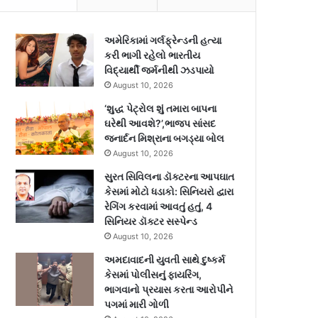
અમેરિકામાં ગર્લફ્રેન્ડની હત્યા
કરી ભાગી રહેલો ભારતીય
વિદ્યાર્થી જર્મનીથી ઝડપાયો
August 10, 2026
‘શુદ્ધ પેટ્રોલ શું તમારા બાપના
ઘરેથી આવશે?’,ભાજપ સાંસદ
જનાર્દન મિશ્રાના બગડ્યા બોલ
August 10, 2026
સુરત સિવિલના ડૉક્ટરના આપઘાત
કેસમાં મોટો ધડાકો: સિનિયરો દ્વારા
રેગિંગ કરવામાં આવતું હતું, 4
સિનિયર ડૉક્ટર સસ્પેન્ડ
August 10, 2026
અમદાવાદની યુવતી સાથે દુષ્કર્મ
કેસમાં પોલીસનું ફાયરિંગ,
ભાગવાનો પ્રયાસ કરતા આરોપીને
પગમાં મારી ગોળી