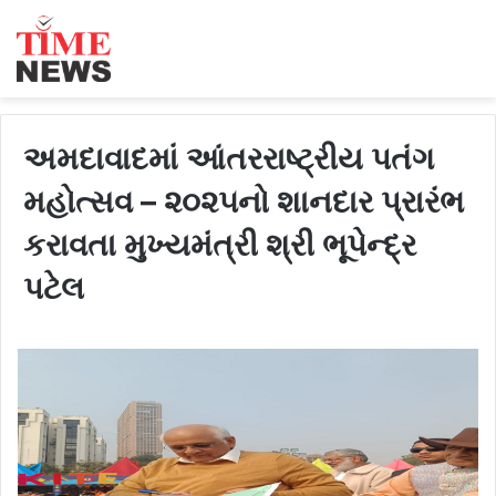
અમદાવાદમાં આંતરરાષ્ટ્રીય પતંગ
મહોત્સવ – ૨૦૨૫નો શાનદાર પ્રારંભ
કરાવતા મુખ્યમંત્રી શ્રી ભૂપેન્દ્ર
પટેલ