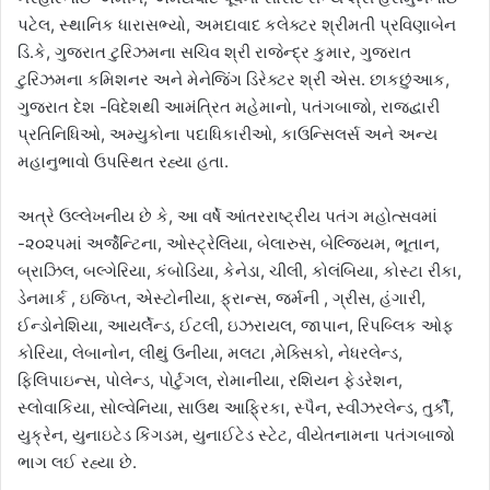
પટેલ, સ્થાનિક ધારાસભ્યો, અમદાવાદ કલેક્ટર શ્રીમતી પ્રવિણાબેન
ડિ.કે, ગુજરાત ટુરિઝમના સચિવ શ્રી રાજેન્દ્ર કુમાર, ગુજરાત
ટુરિઝમના કમિશનર અને મેનેજિંગ ડિરેક્ટર શ્રી એસ. છાકછુંઆક,
ગુજરાત દેશ -વિદેશથી આમંત્રિત મહેમાનો, પતંગબાજો, રાજદ્વારી
પ્રતિનિધિઓ, અમ્યુકોના પદાધિકારીઓ, કાઉન્સિલર્સ અને અન્ય
મહાનુભાવો ઉપસ્થિત રહ્યા હતા.
અત્રે ઉલ્લેખનીય છે કે, આ વર્ષે આંતરરાષ્ટ્રીય પતંગ મહોત્સવમાં
-૨૦૨૫માં અર્જેન્ટિના, ઓસ્ટ્રેલિયા, બેલારુસ, બેલ્જિયમ, ભૂતાન,
બ્રાઝિલ, બલ્ગેરિયા, કંબોડિયા, કેનેડા, ચીલી, કોલંબિયા, કોસ્ટા રીકા,
ડેનમાર્ક , ઇજિપ્ત, એસ્ટોનીયા, ફ્રાન્સ, જર્મની , ગ્રીસ, હંગારી,
ઈન્ડોનેશિયા, આયર્લેન્ડ, ઈટલી, ઇઝરાયલ, જાપાન, રિપબ્લિક ઓફ
કોરિયા, લેબાનોન, લીથું ઉનીયા, મલટા ,મેક્સિકો, નેધરલેન્ડ,
ફિલિપાઇન્સ, પોલેન્ડ, પોર્ટુગલ, રોમાનીયા, રશિયન ફેડરેશન,
સ્લોવાકિયા, સોલ્વેનિયા, સાઉથ આફ્રિકા, સ્પૈન, સ્વીઝરલેન્ડ, તુર્કી,
યુક્રેન, યુનાઇટેડ કિંગડમ, યુનાઈટેડ સ્ટેટ, વીયેતનામના પતંગબાજો
ભાગ લઈ રહ્યા છે.