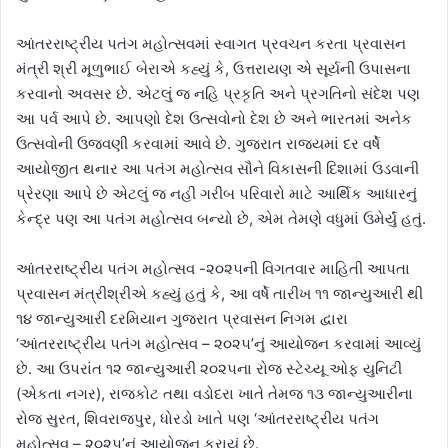
આંતરરાષ્ટ્રીય પતંગ મહોત્સવમાં સ્વાગત પ્રવચન કરતા પ્રવાસન
મંત્રી શ્રી મૂળુભાઈ બેરાએ કહ્યું કે, ઉત્તરાયણ એ સૂર્યની ઉપાસના
કરવાનો અવસર છે. એટલું જ નહિ પ્રકૃતિ અને પ્રગતિનો સંદેશ પણ
આ પર્વ આપે છે. આપણો દેશ ઉત્સવોનો દેશ છે અને ભારતમાં અનેક
ઉત્સવોની ઉજવણી કરવામાં આવે છે. ગુજરાત રાજયમાં દર વર્ષે
આયોજીત થનાર આ પતંગ મહોત્સવ સૌને વિકાસની દિશામાં ઉડવાની
પ્રેરણા આપે છે એટલું જ નહી ગરીબ પરિવારો માટે આર્થિક આધારનું
કેન્દ્ર પણ આ પતંગ મહોત્સવ બન્યો છે, એમ તેમણે વધુમાં ઉમેર્યું હતું.
આંતરરાષ્ટ્રીય પતંગ મહોત્સવ -૨૦૨૫ની વિગતવાર માહિતી આપતા
પ્રવાસન મંત્રીશ્રીએ કહ્યું હતું કે, આ વર્ષે તારીખ ૧૧ જાન્યુઆરી થી
૧૪ જાન્યુઆરી દરમિયાન ગુજરાત પ્રવાસન નિગમ દ્વારા
‘આંતરરાષ્ટ્રીય પતંગ મહોત્સવ – ૨૦૨૫’નું આયોજન કરવામાં આવ્યું
છે. આ ઉપરાંત ૧૨ જાન્યુઆરી ૨૦૨૫ના રોજ સ્ટેચ્યૂ ઓફ યુનિટી
(એકતા નગર), રાજકોટ તથા વડોદરા ખાતે તેમજ ૧૩ જાન્યુઆરીના
રોજ સુરત, શિવરાજપુર, ધોરડો ખાતે પણ ‘આંતરરાષ્ટ્રીય પતંગ
મહોત્સવ – ૨૦૨૫’નું આયોજન કરાયું છે.