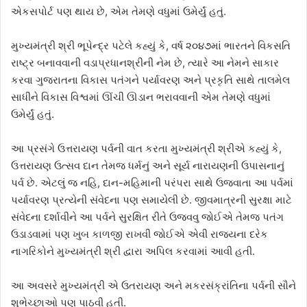
એકસપોર્ટ પણ થાય છે, એમ તેમણે વધુમાં ઉમેર્યું હતું.
મુખ્યમંત્રી શ્રી ભૂપેન્દ્ર પટેલે કહ્યું કે, વર્ષ ૨૦૪૭માં ભારતને વિકસતિ
રાષ્ટ્ર બનાવવાની વડાપ્રધાનશ્રીની નેમ છે, ત્યારે આ નેમને સાકાર
કરવા ગુજરાતના વિકાસ પતંગને પર્યાવરણ અને પ્રકૃતિ સાથે તાલમેલ
સાધીને વિકાસ વિશ્વમાં ઊંચી ઊડાન ભરાવવાની એમ તેમણે વધુમાં
ઉમેર્યું હતું.
આ પ્રસંગે ઉત્તરાયણ પર્વની વાત કરતા મુખ્યમંત્રી શ્રીએ કહ્યું કે,
ઉત્તરાયણ ઉત્સવ દાન તેમજ ધર્મનું અને સૂર્ય નારાયણની ઉપાસનાનું
પર્વ છે. એટલું જ નહિ, દાન-મહિમાની પરંપરા સાથે ઉજવાતા આ પર્વમાં
પર્યાવરણ પ્રત્યેની સંવેદના પણ સમાયેલી છે. જીવમાત્રની સુરક્ષા માટે
સંવેદના દર્શાવીને આ પર્વને સુરક્ષિત રીતે ઉજવવુ જોઈએ તેમજ પતંગ
ઉડાડવામાં પણ ખુબ કાળજી રાખવી જોઈએ એવી રાજ્યના દરેક
નાગરિકોને મુખ્યમંત્રી શ્રી દ્વારા અપિલ કરવામાં આવી હતી.
આ અવસરે મુખ્યમંત્રી એ ઉતરાયણ અને મકરસંક્રાંતિના પર્વની સૌને
શુભેચ્છાઓ પણ પાઠવી હતી.