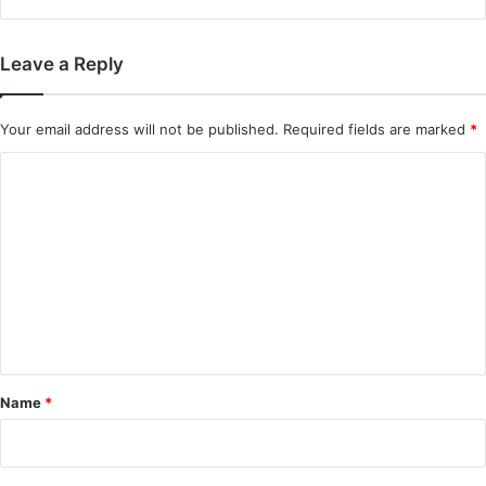
Leave a Reply
Your email address will not be published.
Required fields are marked
*
C
o
m
m
e
n
t
*
Name
*