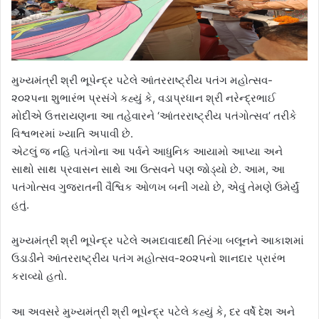
મુખ્યમંત્રી શ્રી ભૂપેન્દ્ર પટેલે આંતરરાષ્ટ્રીય પતંગ મહોત્સવ-
૨૦૨૫ના શુભારંભ પ્રસંગે કહ્યું કે, વડાપ્રધાન શ્રી નરેન્દ્રભાઈ
મોદીએ ઉત્તરાયણના આ તહેવારને ‘આંતરરાષ્ટ્રીય પતંગોત્સવ’ તરીકે
વિશ્વભરમાં ખ્યાતિ અપાવી છે.
એટલું જ નહિ પતંગોના આ પર્વને આધુનિક આયામો આપ્યા અને
સાથો સાથ પ્રવાસન સાથે આ ઉત્સવને પણ જોડ્યો છે. આમ, આ
પતંગોત્સવ ગુજરાતની વૈશ્વિક ઓળખ બની ગયો છે, એવું તેમણે ઉમેર્યું
હતું.
મુખ્યમંત્રી શ્રી ભૂપેન્દ્ર પટેલે અમદાવાદથી તિરંગા બલૂનને આકાશમાં
ઉડાડીને આંતરરાષ્ટ્રીય પતંગ મહોત્સવ-૨૦૨૫નો શાનદાર પ્રારંભ
કરાવ્યો હતો.
આ અવસરે મુખ્યમંત્રી શ્રી ભૂપેન્દ્ર પટેલે કહ્યું કે, દર વર્ષે દેશ અને