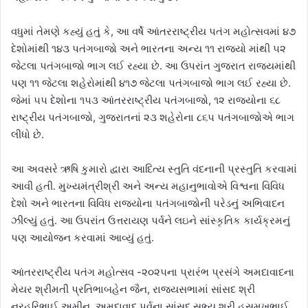
વધુમાં તેમણે કહ્યું હતું કે, આ વર્ષે આંતરરાષ્ટ્રીય પતંગ મહોત્સવમાં ૪૭
દેશોમાંથી ૧૪૩ પતંગબાજો અને ભારતના અન્ય ૧૧ રાજયો માંથી ૫૨
જેટલા પતંગબાજો ભાગ લઈ રહ્યા છે. આ ઉપરાંત ગુજરાત રાજ્યમાંથી
પણ ૧૧ જેટલા શહેરોમાંથી ૪૧૭ જેટલા પતંગબાજો ભાગ લઈ રહ્યા છે.
જેમાં ૫૫ દેશોના ૧૫૩ આંતરરાષ્ટ્રીય પતંગબાજો, ૧૨ રાજ્યોના ૬૮
રાષ્ટ્રીય પતંગબાજો, ગુજરાતનાં ૨૩ શહેરોના ૮૬૫ પતંગબાજોએ ભાગ
લીધો છે.
આ અવસરે ઋષિ કુમારો દ્વારા આદિત્ય સ્તુતિ વંદનાની પ્રસ્તુતિ કરવામાં
આવી હતી. મુખ્યમંત્રીશ્રી અને અન્ય મહાનુભાવોએ વિશ્વના વિવિધ
દેશો અને ભારતના વિવિધ રાજ્યોના પતંગબાજોની પરેડનું અભિવાદન
ઝીલ્યું હતું. આ ઉપરાંત ઉત્તરાયણ પર્વને લઇને સાંસ્કૃતિક કાર્યક્રમનું
પણ આયોજન કરવામાં આવ્યું હતું.
આંતરરાષ્ટ્રીય પતંગ મહોત્સવ -૨૦૨૫ના પ્રારંભ પ્રસંગે અમદાવાદના
મેયર શ્રીમતી પ્રતિભાબહેન જૈન, રાજ્યસભામાં સાંસદ શ્રી
નરહરિભાઈ અમીન, અમદાવાદ પૂર્વના સાંસદ સભ્ય શ્રી હસમુખભાઈ