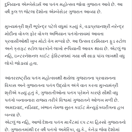
દુનિયાના એમ્બેસેડર્સ આ પતંગ મહોત્સવ જોવા ગુજરાત આવે છે. આ
વર્ષે કુલ ૧૧ જેટલા દેશોના એમ્બેસેડર ગુજરાત આવ્યા છે.
મુખ્યમંત્રી શ્રી ભૂપેન્દ્ર પટેલે વધુમાં કહ્યું કે, વડાપ્રધાનશ્રી નરેન્દ્ર
મોદીના વોકલ ફોર વોકલ અભિયાન પતંગોત્સવમાં આવતા
પ્રવાસીઓથી ખુબ મોટો વેગ મળ્યો છે. આ ઉત્સવ દરમિયાન ફૂડ સ્ટોલ
અને ક્રાફ્ટ સ્ટોલ ધારકોને લાખો રૂપિયાની આવક થાય છે. એટલું જ
નહિ, ઇન્ટરનેશનલ કાઈટ ફેસ્ટિવલમાં ગયા વર્ષે સાડા પાંચ લાખથી વધુ
લોકો જોડાયાં હતા.
આંતરરાષ્ટ્રીય પતંગ મહોત્સવથી થયેલા ગુજરાતના પ્રવાસનના
વિકાસ અને ગુજરાતના પતંગ ઉદ્યોગ અંગે વાત કરતા મુખ્યમંત્રી
શ્રીએ કહ્યું હતું કે, ગુજરાતીઓના પતંગ પ્રેમને કારણે સૌથી વધુ
પતંગો બનાવનારા રાજ્ય તરીકે વિશ્વમાં ગુજરાતને ઓળખ મળી છે.
અમદાવાદ, નડિયાદ, ખંભાત તેમજ સુરત કાઈટ મેન્યુફેક્ચરીંગના હબ
બન્યા છે.
એટલું જ નહિ, આજે દેશના પતંગ માર્કેટમાં ૬૫ ટકા હિસ્સો ગુજરાતનો
છે. ગુજરાતમાંથી દર વર્ષે પતંગો અમેરિકા, યુ.કે., કેનેડા જેવા દેશોમાં