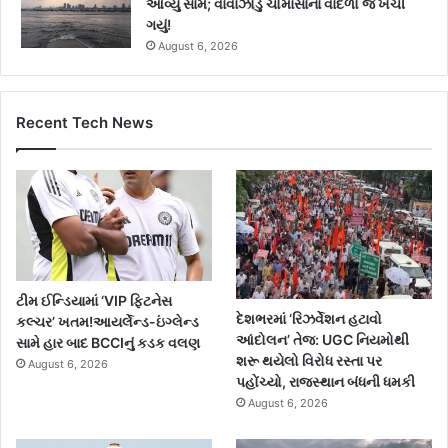
આવ્યું સામે; વાવાઝોડું ચોમાસાના વાદળો જ ખેંચી
ગયું!
August 6, 2026
Recent Tech News
ટીમ ઈન્ડિયામાં ‘VIP ફિટનેસ
દેશભરમાં ‘રિઝર્વેશન હટાવો
કલ્ચર’ ખતમ!આયર્લેન્ડ-ઇંગ્લેન્ડ
આંદોલન’ તેજ: UGC નિયમોથી
સામે હાર બાદ BCCIનું કડક વલણ
શરૂ થયેલો વિરોધ રસ્તા પર
August 6, 2026
પહોંચ્યો, રાજસ્થાન બંધની ધમકી
August 6, 2026