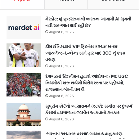
મેરડોટ: શું ગુજરાતમાંથી ભારતના આગામી AI યુગની
નવી શરૂઆત થઈ રહી છે?
August 6, 2026
ટીમ ઈન્ડિયામાં ‘VIP ફિટનેસ કલ્ચર’ ખતમ!
આયર્લેન્ડ-ઇંગ્લેન્ડ સામે હાર બાદ BCCIનું કડક
વલણ
August 6, 2026
દેશભરમાં ‘રિઝર્વેશન હટાવો આંદોલન’ તેજ: UGC
નિયમોથી શરૂ થયેલો વિરોધ રસ્તા પર પહોંચ્યો,
રાજસ્થાન બંધની ધમકી
August 6, 2026
સુપ્રીમ કોર્ટનો આસારામને ઝટકો: સગીરા પર દુષ્કર્મ
કેસમાં વચગાળાના જામીન આપવાનો ઇનકાર
August 6, 2026
ભારતમાં અચાનક વરસાદ ગાયબ થવાનું કારણ