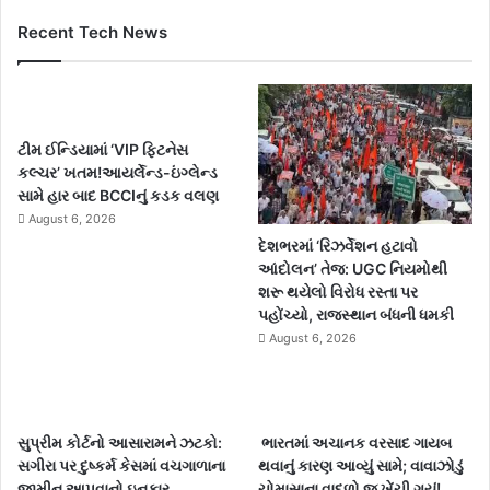
Recent Tech News
ટીમ ઈન્ડિયામાં ‘VIP ફિટનેસ
કલ્ચર’ ખતમ!આયર્લેન્ડ-ઇંગ્લેન્ડ
સામે હાર બાદ BCCIનું કડક વલણ
August 6, 2026
દેશભરમાં ‘રિઝર્વેશન હટાવો
આંદોલન’ તેજ: UGC નિયમોથી
શરૂ થયેલો વિરોધ રસ્તા પર
પહોંચ્યો, રાજસ્થાન બંધની ધમકી
August 6, 2026
સુપ્રીમ કોર્ટનો આસારામને ઝટકો:
ભારતમાં અચાનક વરસાદ ગાયબ
સગીરા પર દુષ્કર્મ કેસમાં વચગાળાના
થવાનું કારણ આવ્યું સામે; વાવાઝોડું
જામીન આપવાનો ઇનકાર
ચોમાસાના વાદળો જ ખેંચી ગયું!