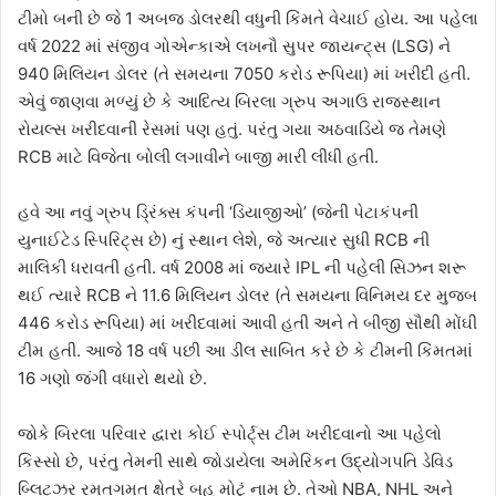
ટીમો બની છે જે 1 અબજ ડોલરથી વધુની કિંમતે વેચાઈ હોય. આ પહેલા
વર્ષ 2022 માં સંજીવ ગોએન્કાએ લખનૌ સુપર જાયન્ટ્સ (LSG) ને
940 મિલિયન ડોલર (તે સમયના 7050 કરોડ રૂપિયા) માં ખરીદી હતી.
એવું જાણવા મળ્યું છે કે આદિત્ય બિરલા ગ્રુપ અગાઉ રાજસ્થાન
રોયલ્સ ખરીદવાની રેસમાં પણ હતું. પરંતુ ગયા અઠવાડિયે જ તેમણે
RCB માટે વિજેતા બોલી લગાવીને બાજી મારી લીધી હતી.
હવે આ નવું ગ્રુપ ડ્રિંક્સ કંપની ‘ડિયાજીઓ’ (જેની પેટાકંપની
યુનાઈટેડ સ્પિરિટ્સ છે) નું સ્થાન લેશે, જે અત્યાર સુધી RCB ની
માલિકી ધરાવતી હતી. વર્ષ 2008 માં જ્યારે IPL ની પહેલી સિઝન શરૂ
થઈ ત્યારે RCB ને 11.6 મિલિયન ડોલર (તે સમયના વિનિમય દર મુજબ
446 કરોડ રૂપિયા) માં ખરીદવામાં આવી હતી અને તે બીજી સૌથી મોંઘી
ટીમ હતી. આજે 18 વર્ષ પછી આ ડીલ સાબિત કરે છે કે ટીમની કિંમતમાં
16 ગણો જંગી વધારો થયો છે.
જોકે બિરલા પરિવાર દ્વારા કોઈ સ્પોર્ટ્સ ટીમ ખરીદવાનો આ પહેલો
કિસ્સો છે, પરંતુ તેમની સાથે જોડાયેલા અમેરિકન ઉદ્યોગપતિ ડેવિડ
બ્લિટ્ઝર રમતગમત ક્ષેત્રે બહુ મોટું નામ છે. તેઓ NBA, NHL અને