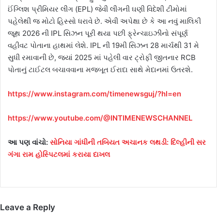
ઈંગ્લિશ પ્રીમિયર લીગ (EPL) જેવી લીગની ઘણી વિદેશી ટીમોમાં
પહેલેથી જ મોટો હિસ્સો ધરાવે છે. એવી અપેક્ષા છે કે આ નવું માલિકી
જૂથ 2026 ની IPL સિઝન પૂરી થયા પછી ફ્રેન્ચાઇઝીનો સંપૂર્ણ
વહીવટ પોતાના હાથમાં લેશે. IPL ની 19મી સિઝન 28 માર્ચથી 31 મે
સુધી રમાવાની છે, જ્યાં 2025 માં પહેલી વાર ટ્રોફી જીતનાર RCB
પોતાનું ટાઈટલ બચાવવાના મજબૂત ઈરાદા સાથે મેદાનમાં ઉતરશે.
https://www.instagram.com/timenewsguj/?hl=en
https://www.youtube.com/@INTIMENEWSCHANNEL
આ પણ વાંચો:
સોનિયા ગાંધીની તબિયત અચાનક લથડી: દિલ્હીની સર
ગંગા રામ હોસ્પિટલમાં કરાયા દાખલ
Leave a Reply