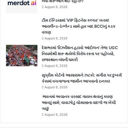
નવી શરૂઆત થઈ રહી છે?
August 6, 2026
ટીમ ઈન્ડિયામાં ‘VIP ફિટનેસ કલ્ચર’ ખતમ!
આયર્લેન્ડ-ઇંગ્લેન્ડ સામે હાર બાદ BCCIનું કડક
વલણ
August 6, 2026
દેશભરમાં ‘રિઝર્વેશન હટાવો આંદોલન’ તેજ: UGC
નિયમોથી શરૂ થયેલો વિરોધ રસ્તા પર પહોંચ્યો,
રાજસ્થાન બંધની ધમકી
August 6, 2026
સુપ્રીમ કોર્ટનો આસારામને ઝટકો: સગીરા પર દુષ્કર્મ
કેસમાં વચગાળાના જામીન આપવાનો ઇનકાર
August 6, 2026
ભારતમાં અચાનક વરસાદ ગાયબ થવાનું કારણ
આવ્યું સામે; વાવાઝોડું ચોમાસાના વાદળો જ ખેંચી
ગયું!
August 6, 2026