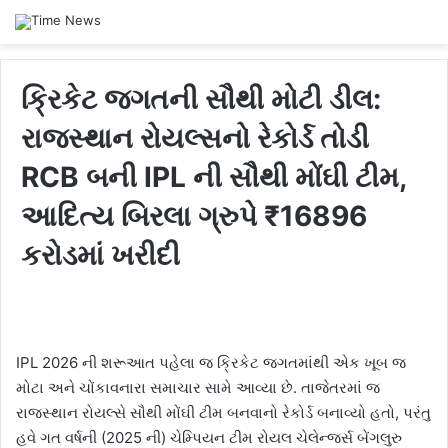
ક્રિકેટ જગતની સૌથી મોટી ડીલ:
રાજસ્થાન રોયલ્સનો રેકોર્ડ તોડી
RCB બની IPL ની સૌથી મોંઘી ટીમ,
આદિત્ય બિરલા ગ્રુપે ₹16896
કરોડમાં ખરીદી
IPL 2026 ની શરૂઆત પહેલા જ ક્રિકેટ જગતમાંથી એક ખૂબ જ
મોટા અને ચોંકાવનારા સમાચાર સામે આવ્યા છે. તાજેતરમાં જ
રાજસ્થાન રોયલ્સે સૌથી મોંઘી ટીમ બનવાનો રેકોર્ડ બનાવ્યો હતો, પરંતુ
હવે ગત વર્ષની (2025 ની) ચેમ્પિયન ટીમ રોયલ ચેલેન્જર્સ બેંગલુરુ