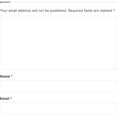
Your email address will not be published.
Required fields are marked
*
C
o
m
m
e
n
t
*
Name
*
Email
*