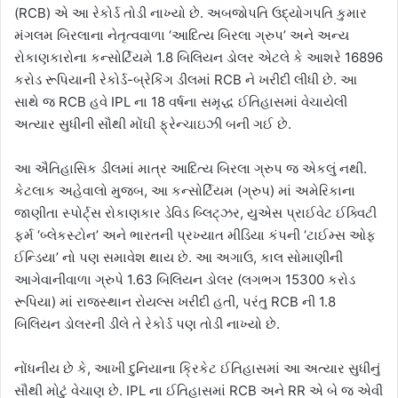
(RCB) એ આ રેકોર્ડ તોડી નાખ્યો છે. અબજોપતિ ઉદ્યોગપતિ કુમાર
મંગલમ બિરલાના નેતૃત્વવાળા ‘આદિત્ય બિરલા ગ્રુપ’ અને અન્ય
રોકાણકારોના કન્સોર્ટિયમે 1.8 બિલિયન ડોલર એટલે કે આશરે 16896
કરોડ રૂપિયાની રેકોર્ડ-બ્રેકિંગ ડીલમાં RCB ને ખરીદી લીધી છે. આ
સાથે જ RCB હવે IPL ના 18 વર્ષના સમૃદ્ધ ઈતિહાસમાં વેચાયેલી
અત્યાર સુધીની સૌથી મોંઘી ફ્રેન્ચાઇઝી બની ગઈ છે.
આ ઐતિહાસિક ડીલમાં માત્ર આદિત્ય બિરલા ગ્રુપ જ એકલું નથી.
કેટલાક અહેવાલો મુજબ, આ કન્સોર્ટિયમ (ગ્રુપ) માં અમેરિકાના
જાણીતા સ્પોર્ટ્સ રોકાણકાર ડેવિડ બ્લિટ્ઝર, યુએસ પ્રાઈવેટ ઈક્વિટી
ફર્મ ‘બ્લેકસ્ટોન’ અને ભારતની પ્રખ્યાત મીડિયા કંપની ‘ટાઈમ્સ ઓફ
ઈન્ડિયા’ નો પણ સમાવેશ થાય છે. આ અગાઉ, કાલ સોમાણીની
આગેવાનીવાળા ગ્રુપે 1.63 બિલિયન ડોલર (લગભગ 15300 કરોડ
રૂપિયા) માં રાજસ્થાન રોયલ્સ ખરીદી હતી, પરંતુ RCB ની 1.8
બિલિયન ડોલરની ડીલે તે રેકોર્ડ પણ તોડી નાખ્યો છે.
નોંધનીય છે કે, આખી દુનિયાના ક્રિકેટ ઈતિહાસમાં આ અત્યાર સુધીનું
સૌથી મોટું વેચાણ છે. IPL ના ઈતિહાસમાં RCB અને RR એ બે જ એવી