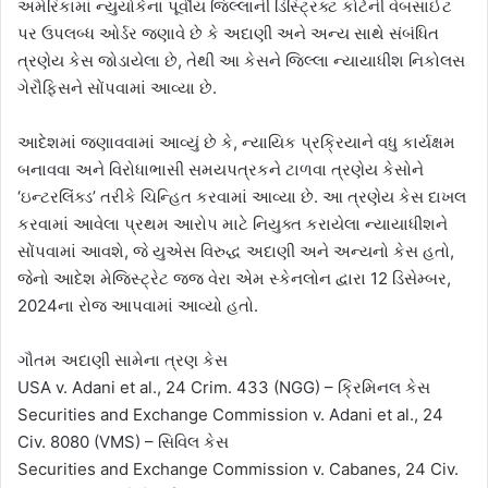
અમેરિકામાં ન્યુયોર્કના પૂર્વીય જિલ્લાની ડિસ્ટ્રિક્ટ કોર્ટની વેબસાઈટ
પર ઉપલબ્ધ ઓર્ડર જણાવે છે કે અદાણી અને અન્ય સાથે સંબંધિત
ત્રણેય કેસ જોડાયેલા છે, તેથી આ કેસને જિલ્લા ન્યાયાધીશ નિકોલસ
ગેરૌફિસને સોંપવામાં આવ્યા છે.
આદેશમાં જણાવવામાં આવ્યું છે કે, ન્યાયિક પ્રક્રિયાને વધુ કાર્યક્ષમ
બનાવવા અને વિરોધાભાસી સમયપત્રકને ટાળવા ત્રણેય કેસોને
‘ઇન્ટરલિંક્ડ’ તરીકે ચિન્હિત કરવામાં આવ્યા છે. આ ત્રણેય કેસ દાખલ
કરવામાં આવેલા પ્રથમ આરોપ માટે નિયુક્ત કરાયેલા ન્યાયાધીશને
સોંપવામાં આવશે, જે યુએસ વિરુદ્ધ અદાણી અને અન્યનો કેસ હતો,
જેનો આદેશ મેજિસ્ટ્રેટ જજ વેરા એમ સ્કેનલોન દ્વારા 12 ડિસેમ્બર,
2024ના રોજ આપવામાં આવ્યો હતો.
ગૌતમ અદાણી સામેના ત્રણ કેસ
USA v. Adani et al., 24 Crim. 433 (NGG) – ક્રિમિનલ કેસ
Securities and Exchange Commission v. Adani et al., 24
Civ. 8080 (VMS) – સિવિલ કેસ
Securities and Exchange Commission v. Cabanes, 24 Civ.