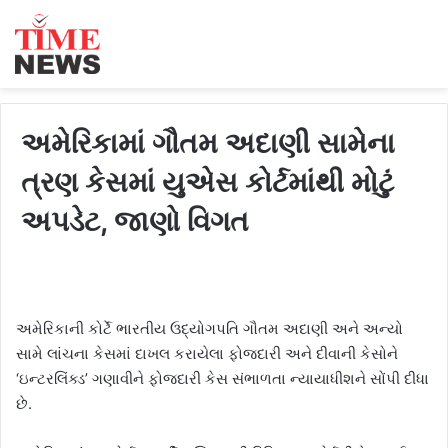
અમેરિકામાં ગૌતમ અદાણી સામેના
ત્રણ કેસમાં યુએસ કોર્ટમાંથી મોટું
અપડેટ, જાણો વિગત
અમેરિકાની કોર્ટે ભારતીય ઉદ્યોગપતિ ગૌતમ અદાણી અને અન્યો
સામે લાંચના કેસમાં દાખલ કરાયેલા ફોજદારી અને દીવાની કેસોને
‘ઇન્ટરલિંક્ડ’ ગણાવીને ફોજદારી કેસ સંભાળતા ન્યાયાધીશને સોંપી દીધા
છે.