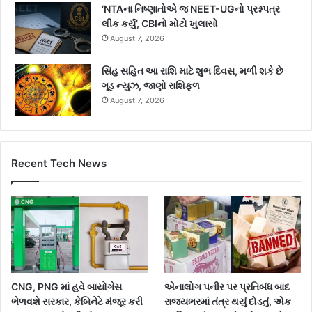
‘NTAના નિષ્ણાતોએ જ NEET-UGનો પ્રશ્નપત્ર
લીક કર્યું’, CBIનો મોટો ખુલાસો
August 7, 2026
સિંહ સહિત આ રાશિ માટે શુભ દિવસ, મળી શકે છે
ગૂડ ન્યુઝ, જાણો રાશિફળ
August 7, 2026
Recent Tech News
CNG, PNG માં હવે બાયોગેસ
એનાલોગ પનીર પર પ્રતિબંધ બાદ
ભેળવશે સરકાર, કેબિનેટે મંજૂર કરી
રાજ્યભરમાં તંત્ર થયું દોડતું, એક