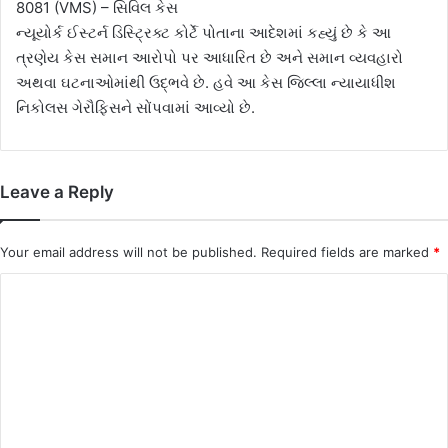
8081 (VMS) – સિવિલ કેસ
ન્યૂયોર્ક ઈસ્ટર્ન ડિસ્ટ્રિક્ટ કોર્ટે પોતાના આદેશમાં કહ્યું છે કે આ
ત્રણેય કેસ સમાન આરોપો પર આધારિત છે અને સમાન વ્યવહારો
અથવા ઘટનાઓમાંથી ઉદ્ભવે છે. હવે આ કેસ જિલ્લા ન્યાયાધીશ
નિકોલસ ગેરૌફિસને સોંપવામાં આવ્યો છે.
Leave a Reply
Your email address will not be published.
Required fields are marked
*
C
o
m
m
e
n