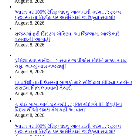
August 8, 2026
‘ભારત પર 100% ટેરિફ લાદવું આત્મઘાતી કદમ…’; ટ્રમ્પ
પ્રશાસનના નિર્ણય પર અમેરિકામાં જ ઉઠ્યા સવાલો!
August 8, 2026
રાજ્યમાં ફરી સિસ્ટમ એક્ટિવ, આ જિલ્લામાં આજે ભારે
વરસાદની આગાહી
August 8, 2026
‘હંમેશા યાદ રાખીશ…’; સવારે જ પીએમ મોદીને મળ્યા રાઘવ
ચડ્ડા, આપ્યું ખાસ નજરાણું!
August 8, 2026
13 વર્ષથી નાની ઉંમરના બાળકો માટે સોશિયલ મીડિયા પર બૅન!
સંસદમાં બિલ લાવવાની તૈયારી
August 8, 2026
હું કાંઈ બાબા બાગેશ્વર નથી…’; PM મોદીએ IIT દિલ્હીના
વિદ્યાર્થીઓ સમક્ષ કેમ કહી આ વાત?
August 8, 2026
‘ભારત પર 100% ટેરિફ લાદવું આત્મઘાતી કદમ…’; ટ્રમ્પ
પ્રશાસનના નિર્ણય પર અમેરિકામાં જ ઉઠ્યા સવાલો!