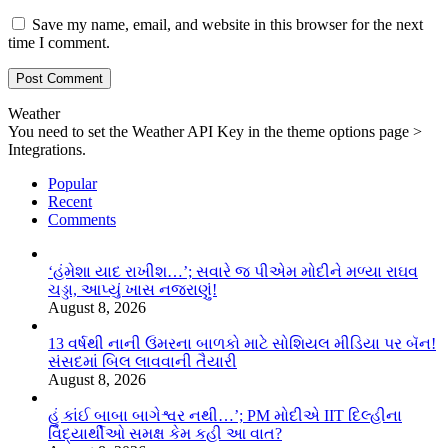
Save my name, email, and website in this browser for the next
time I comment.
Weather
You need to set the Weather API Key in the theme options page >
Integrations.
Popular
Recent
Comments
‘હંમેશા યાદ રાખીશ…’; સવારે જ પીએમ મોદીને મળ્યા રાઘવ
ચડ્ડા, આપ્યું ખાસ નજરાણું!
August 8, 2026
13 વર્ષથી નાની ઉંમરના બાળકો માટે સોશિયલ મીડિયા પર બૅન!
સંસદમાં બિલ લાવવાની તૈયારી
August 8, 2026
હું કાંઈ બાબા બાગેશ્વર નથી…’; PM મોદીએ IIT દિલ્હીના
વિદ્યાર્થીઓ સમક્ષ કેમ કહી આ વાત?