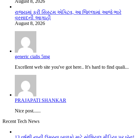
August 8, 2026
રાજ્યમાં ફરી સિસ્ટમ એક્ટિવ, આ જિલ્લામાં આજે ભારે
વરસાદની આગાહી
August 8, 2026
generic cialis 5mg
Excellent web site you've got here.. It's hard to find quali...
PRAJAPATI SHANKAR
Nice post......
Recent Tech News
13 વર્ષથી નાની ઉંમરના બાળકો માટે સોશિયલ મીડિયા પર બૅન!