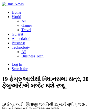
Home
World
All
Games
Travel
Gujarat
Ahmedabad
Business
Technology
All
Business Tech
Log In
Search for
19 ફેબ્રુઆરીથી વિધાનસભા સત્ર, 20
ફેબુઆરીએ બજેટ થશે રજૂ
19 ફેબ્રુઆરી- શિવાજી જંયતિથી 15 માર્ચ સુધી ગુજરાત
વિધાનસભાનું ત્રીજુ બજેટસત્ર મળશે.