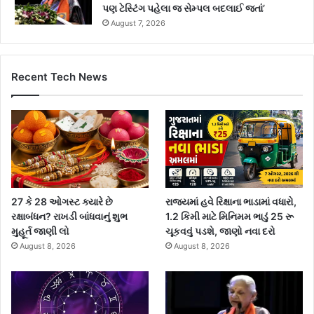
પણ ટેસ્ટિંગ પહેલા જ સેમ્પલ બદલાઈ જતાં’
August 7, 2026
Recent Tech News
27 કે 28 ઓગસ્ટ ક્યારે છે
રાજ્યમાં હવે રિક્ષાના ભાડામાં વધારો,
રક્ષાબંધન? રાખડી બાંધવાનું શુભ
1.2 કિમી માટે મિનિમમ ભાડું 25 રૂ
મુહૂર્ત જાણી લો
ચૂકવવું પડશે, જાણો નવા દરો
August 8, 2026
August 8, 2026