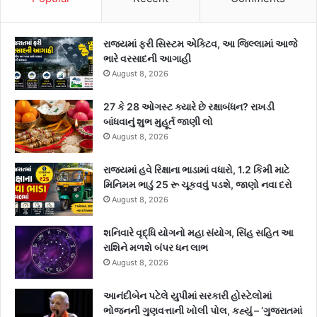
રાજ્યમાં ફરી સિસ્ટમ એક્ટિવ, આ જિલ્લામાં આજે
ભારે વરસાદની આગાહી
August 8, 2026
27 કે 28 ઓગસ્ટ ક્યારે છે રક્ષાબંધન? રાખડી
બાંધવાનું શુભ મુહૂર્ત જાણી લો
August 8, 2026
રાજ્યમાં હવે રિક્ષાના ભાડામાં વધારો, 1.2 કિમી માટે
મિનિમમ ભાડું 25 રૂ ચૂકવવું પડશે, જાણો નવા દરો
August 8, 2026
શનિવારે વૃદ્ધિ યોગનો મહા સંયોગ, સિંહ સહિત આ
રાશિને મળશે બંપર ધન લાભ
August 8, 2026
આનંદીબેન પટેલે યુપીમાં સરકારી હોસ્ટેલોમાં
ભોજનની ગુણવત્તાની ખોલી પોલ, કહ્યું – ‘ગુજરાતમાં