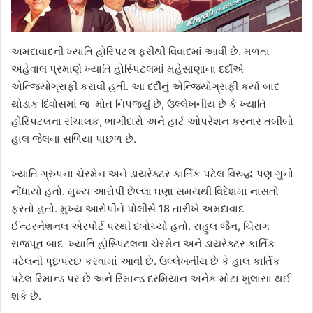
અમદાવાદની ખ્યાતિ હોસ્પિટલ ફરીથી વિવાદમાં આવી છે. મળતા
અહેવાલ પ્રમાણે ખ્યાતિ હોસ્પિટલમાં મહેસાણાના દર્દીએ
એન્જિયોગ્રાફી કરાવી હતી. આ દર્દીનું એન્જિયોગ્રાફી કર્યા બાદ
થોડાક દિવોસમાં જ મોત નિપજ્યું છે, ઉલ્લેખનીય છે કે ખ્યાતિ
હોસ્પિટલના સંચાલક, ભાગીદારો અને હાર્ટ ઓપરેશન કરનાર તબીબો
હાલ જેલના સળિયા પાછળ છે.
ખ્યાતિ ગ્રુપના ચેરમેન અને ડાયરેક્ટર કાર્તિક પટેલ વિરુદ્ધ પણ ગુનો
નોંધાયો હતો. મુખ્ય આરોપી છેલ્લા ઘણા સમયથી વિદેશમાં નાસતો
ફરતો હતો. મુખ્ય આરોપીને પોલીસે 18 તારીખે અમદાવાદ
ઈન્ટરનેશનલ એરપોર્ટ પરથી દબોચ્યો હતો. રાહુલ જૈન, ચિરાગ
રાજપૂત બાદ ખ્યાતિ હોસ્પિટલના ચેરમેન અને ડાયરેક્ટર કાર્તિક
પટેલની પૂછપરછ કરવામાં આવી છે. ઉલ્લેખનીય છે કે હાલ કાર્તિક
પટેલ રિમાન્ડ પર છે અને રિમાન્ડ દરમિયાન અનેક મોટા ખુલાસા થઈ
શકે છે.