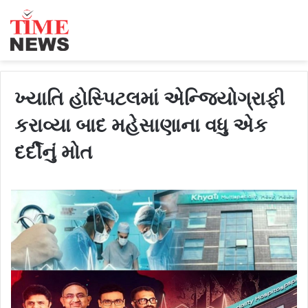
ખ્યાતિ હોસ્પિટલમાં એન્જિયોગ્રાફી
કરાવ્યા બાદ મહેસાણાના વધુ એક
દર્દીનું મોત