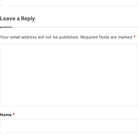
Leave a Reply
Your email address will not be published.
Required fields are marked
*
C
o
m
m
e
n
t
*
Name
*