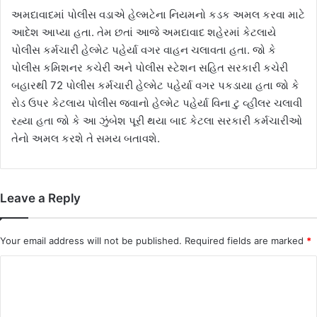
અમદાવાદમાં પોલીસ વડાએ હેલ્મટેના નિયમનો કડક અમલ કરવા માટે
આદેશ આપ્યા હતા. તેમ છતાં આજે અમદાવાદ શહેરમાં કેટલાયે
પોલીસ કર્મચારી હેલ્મેટ પહેર્યા વગર વાહન ચલાવતા હતા. જો કે
પોલીસ કમિશનર કચેરી અને પોલીસ સ્ટેશન સહિત સરકારી કચેરી
બહારથી 72 પોલીસ કર્મચારી હેલ્મેટ પહેર્યા વગર પકડાયા હતા જો કે
રોડ ઉપર કેટલાય પોલીસ જવાનો હેલ્મેટ પહેર્યા વિના ટુ વ્હીલર ચલાવી
રહ્યા હતા જો કે આ ઝુંબેશ પૂરી થયા બાદ કેટલા સરકારી કર્મચારીઓ
તેનો અમલ કરશે તે સમય બતાવશે.
Leave a Reply
Your email address will not be published.
Required fields are marked
*
C
o
m