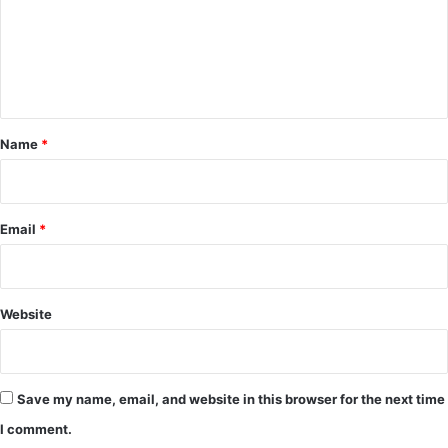
m
e
n
t
*
Name
*
Email
*
Website
Save my name, email, and website in this browser for the next time
I comment.