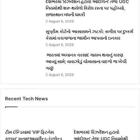
દેશભરમાં ‘રિઝર્વેશન હટાવો આંદોલન’ તેજ: UGC
નિયમોથી શરૂ થયેલો વિરોધ રસ્તા પર પહોંચ્યો,
રાજસ્થાન બંધની ધમકી
August 6, 2026
સુપ્રીમ કોર્ટનો આસારામને ઝટકો: સગીરા પર દુષ્કર્મ
કેસમાં વચગાળાના જામીન આપવાનો ઇનકાર
August 6, 2026
ભારતમાં અચાનક વરસાદ ગાયબ થવાનું કારણ
આવ્યું સામે; વાવાઝોડું ચોમાસાના વાદળો જ ખેંચી
ગયું!
August 6, 2026
Recent Tech News
ટીમ ઈન્ડિયામાં ‘VIP ફિટનેસ
દેશભરમાં ‘રિઝર્વેશન હટાવો
કલ્ચર’ ખતમ!આયર્લેન્ડ-ઇંગ્લેન્ડ
આંદોલન’ તેજ: UGC નિયમોથી