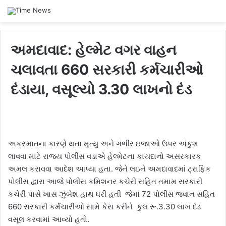
અમદાવાદ: હેલ્મેટ વગર વાહન
ચલાવતા 660 સરકારી કર્મચારીઓ
દંડાયા, વસૂલ્યો 3.30 લાખનો દંડ
અકસ્માતના કારણે થતા મૃત્યુ અને ગંભીર ઇજાઓ ઉપર અંકુશ
લાવવા માટે રાજય પોલીસ વડાએ હેલ્મેટના કાયદાનો અસરકારક
અમલ કરાવવા આદેશ આપ્યા હતા. જેને લઇને અમદાવાદમાં ટ્રાફિક
પોલીસ દ્વારા આજે પોલીસ કમિશનર કચેરી સહિત તમામ સરકારી
કચેરી પાસે ખાસ ઝુંબેશ હાથ ધરી હતી જેમાં 72 પોલીસ જવાન સહિત
660 સરકારી કર્મચારીઓ સામે કેસ કરીને કુલ રૂ.3.30 લાખ દંડ
વસૂલ કરવામાં આવ્યો હતો.