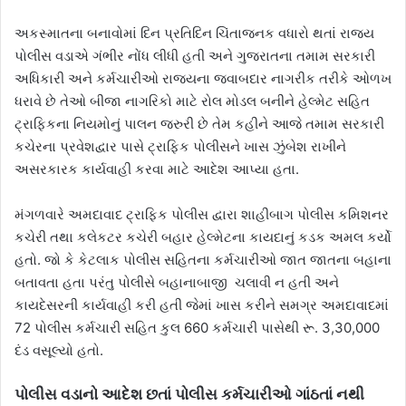
અકસ્માતના બનાવોમાં દિન પ્રતિદિન ચિંતાજનક વધારો થતાં રાજ્ય
પોલીસ વડાએ ગંભીર નોંધ લીધી હતી અને ગુજરાતના તમામ સરકારી
અધિકારી અને કર્મચારીઓ રાજ્યના જવાબદાર નાગરીક તરીકે ઓળખ
ધરાવે છે તેઓ બીજા નાગરિકો માટે રોલ મોડલ બનીને હેલ્મેટ સહિત
ટ્રાફિકના નિયમોનું પાલન જરુરી છે તેમ કહીને આજે તમામ સરકારી
કચેરના પ્રવેશદ્વાર પાસે ટ્રાફિક પોલીસને ખાસ ઝુંબેશ રાખીને
અસરકારક કાર્યવાહી કરવા માટે આદેશ આપ્યા હતા.
મંગળવારે અમદાવાદ ટ્રાફિક પોલીસ દ્વારા શાહીબાગ પોલીસ કમિશનર
કચેરી તથા કલેકટર કચેરી બહાર હેલ્મેટના કાયદાનું કડક અમલ કર્યો
હતો. જો કે કેટલાક પોલીસ સહિતના કર્મચારીઓ જાત જાતના બહાના
બતાવતા હતા પરંતુ પોલીસે બહાનાબાજી ચલાવી ન હતી અને
કાયદેસરની કાર્યવાહી કરી હતી જેમાં ખાસ કરીને સમગ્ર અમદાવાદમાં
72 પોલીસ કર્મચારી સહિત કુલ 660 કર્મચારી પાસેથી રૂ. 3,30,000
દંડ વસૂલ્યો હતો.
પોલીસ વડાનો આદેશ છતાં પોલીસ કર્મચારીઓ ગાંઠતાં નથી