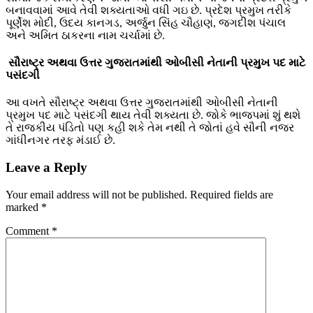
બનાવવામાં આવે તેવી શક્યતાઓ વધી ગઇ છે. પ્રદેશ પ્રમુખ તરીકે
પૂર્ણેશ મોદી, ઉદય કાનગડ, અર્જુન સિંહ ચૌહાણ, જગદીશ પંચાલ
અને અમિત ઠાકરના નામ ચર્ચામાં છે.
સૌરાષ્ટ્ર અથવા ઉત્તર ગુજરાતમાંથી ઓબીસી નેતાની પ્રમુખ પદ માટે
પસંદગી
આ વખતે સૌરાષ્ટ્ર અથવા ઉત્તર ગુજરાતમાંથી ઓબીસી નેતાની
પ્રમુખ પદ માટે પસંદગી થાય તેવી શક્યતા છે. જોકે ભાજપમાં શું થશે
તે રાજકીય પંડિતો પણ કહી શકે તેમ નથી તે જોતાં હવે સૌની નજર
ગાંધીનગર તરફ મંડાઈ છે.
Leave a Reply
Your email address will not be published.
Required fields are
marked
*
Comment
*