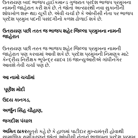
ઉતરાયણ બાદ ભાજપ હાઈકમાન્ડ ગુજરાત પ્રદેશ ભાજપ પ્રમુખના
નામની જાહેરાત કરી શકે છે. તે જોતાં અત્યારથી નવા સુકાનીની
શોધખોળ શરૂ થઇ ચૂકી છે. એવી ચર્ચા છે કે ઓબીસી નેતા પર ભાજપ
પ્રદેશ પ્રમુખ પદની પસંદગીનો કળશ ઢોળાઈ શકે છે.
ઉતરાયણ પછી તરત જ ભાજપ શહેર જિલ્લા પ્રમુખના નામની
જાહેરાત
ઉતરાયણ પછી તરત જ ભાજપ શહેર જિલ્લા પ્રમુખના નામની
જાહેરાત પણ કરવામાં આવી શકે છે. પ્રદેશ પ્રમુખની નિમણૂક માટે
કેન્દ્રીય નિરીક્ષક ભૂપેન્દ્ર યાદવ 16 જાન્યુઆરીએ ગાંધીનગર
આવશે તેવી ચર્ચા પણ છે.
આ નામો ચર્ચામાં
પૂર્ણેશ મોદી
ઉદય કાનગડ,
અર્જુન સિંહ ચૌહાણ,
જગદીશ પંચાલ
અમિત ઠાકર
સૂત્રો કહે છે કે હાલમાં પાટીદાર મુખ્યમંત્રી હોવાથી
સામાજિક સમીકરણને જોતાં ઓબીસી નેતાને ભાજપના પ્રદેશ પ્રમુખ