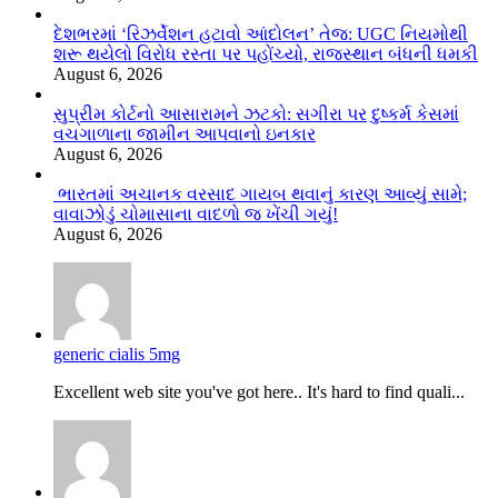
દેશભરમાં ‘રિઝર્વેશન હટાવો આંદોલન’ તેજ: UGC નિયમોથી
શરૂ થયેલો વિરોધ રસ્તા પર પહોંચ્યો, રાજસ્થાન બંધની ધમકી
August 6, 2026
સુપ્રીમ કોર્ટનો આસારામને ઝટકો: સગીરા પર દુષ્કર્મ કેસમાં
વચગાળાના જામીન આપવાનો ઇનકાર
August 6, 2026
ભારતમાં અચાનક વરસાદ ગાયબ થવાનું કારણ આવ્યું સામે;
વાવાઝોડું ચોમાસાના વાદળો જ ખેંચી ગયું!
August 6, 2026
generic cialis 5mg
Excellent web site you've got here.. It's hard to find quali...