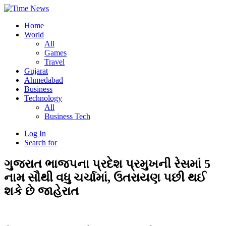
Home
World
All
Games
Travel
Gujarat
Ahmedabad
Business
Technology
All
Business Tech
Log In
Search for
ગુજરાત ભાજપના પ્રદેશ પ્રમુખની રેસમાં 5
નામ સૌથી વધુ ચર્ચામાં, ઉતરાયણ પછી થઈ
શકે છે જાહેરાત