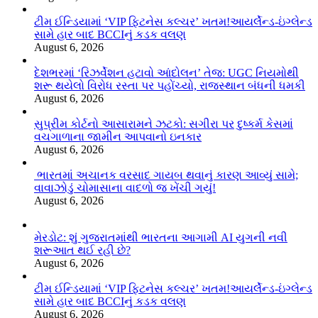
ટીમ ઈન્ડિયામાં ‘VIP ફિટનેસ કલ્ચર’ ખતમ!આયર્લેન્ડ-ઇંગ્લેન્ડ
સામે હાર બાદ BCCIનું કડક વલણ
August 6, 2026
દેશભરમાં ‘રિઝર્વેશન હટાવો આંદોલન’ તેજ: UGC નિયમોથી
શરૂ થયેલો વિરોધ રસ્તા પર પહોંચ્યો, રાજસ્થાન બંધની ધમકી
August 6, 2026
સુપ્રીમ કોર્ટનો આસારામને ઝટકો: સગીરા પર દુષ્કર્મ કેસમાં
વચગાળાના જામીન આપવાનો ઇનકાર
August 6, 2026
ભારતમાં અચાનક વરસાદ ગાયબ થવાનું કારણ આવ્યું સામે;
વાવાઝોડું ચોમાસાના વાદળો જ ખેંચી ગયું!
August 6, 2026
મેરડોટ: શું ગુજરાતમાંથી ભારતના આગામી AI યુગની નવી
શરૂઆત થઈ રહી છે?
August 6, 2026
ટીમ ઈન્ડિયામાં ‘VIP ફિટનેસ કલ્ચર’ ખતમ!આયર્લેન્ડ-ઇંગ્લેન્ડ
સામે હાર બાદ BCCIનું કડક વલણ
August 6, 2026