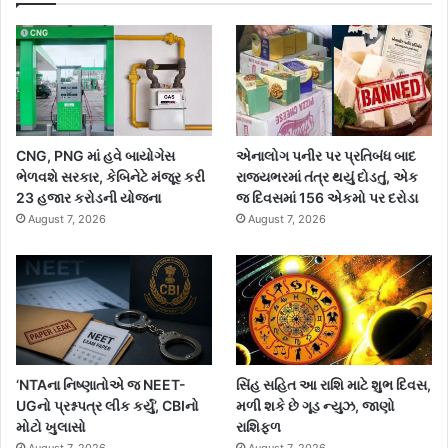
CNG, PNG માં હવે બાયોગેસ
એનાલોગ પનીર પર પ્રતિબંધ બાદ
ભેળવશે સરકાર, કેબિનેટે મંજૂર કરી
રાજ્યભરમાં તંત્ર થયું દોડતું, એક
23 હજાર કરોડની યોજના
જ દિવસમાં 156 એકમો પર દરોડા
August 7, 2026
August 7, 2026
‘NTAના નિષ્ણાતોએ જ NEET-
સિંહ સહિત આ રાશિ માટે શુભ દિવસ,
UGનો પ્રશ્નપત્ર લીક કર્યું’, CBIનો
મળી શકે છે ગૂડ ન્યુઝ, જાણો
મોટો ખુલાસો
રાશિફળ