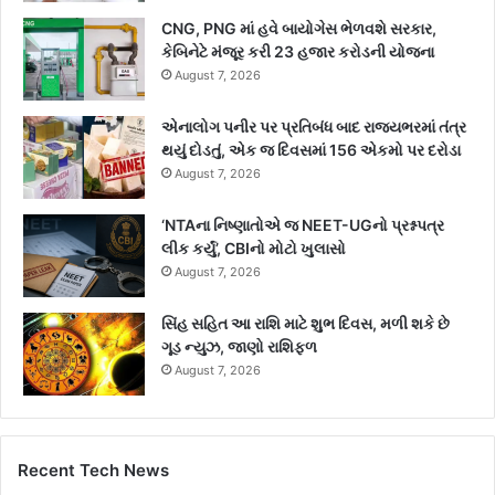
CNG, PNG માં હવે બાયોગેસ ભેળવશે સરકાર,
કેબિનેટે મંજૂર કરી 23 હજાર કરોડની યોજના
August 7, 2026
એનાલોગ પનીર પર પ્રતિબંધ બાદ રાજ્યભરમાં તંત્ર
થયું દોડતું, એક જ દિવસમાં 156 એકમો પર દરોડા
August 7, 2026
‘NTAના નિષ્ણાતોએ જ NEET-UGનો પ્રશ્નપત્ર
લીક કર્યું’, CBIનો મોટો ખુલાસો
August 7, 2026
સિંહ સહિત આ રાશિ માટે શુભ દિવસ, મળી શકે છે
ગૂડ ન્યુઝ, જાણો રાશિફળ
August 7, 2026
Recent Tech News