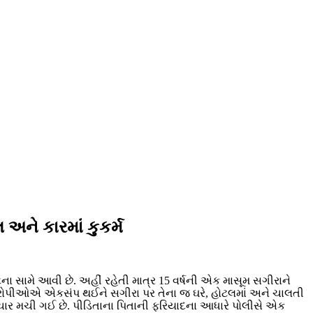
 અને કારમાં કુકર્મ
ના સામે આવી છે. અહીં રહેતી માત્ર 15 વર્ષની એક માસૂમ સગીરાને
. આરોપીઓએ એકસંપ થઈને સગીરા પર તેના જ ઘરે, હોટલમાં અને ચાલતી
ચકચાર મચી ગઈ છે. પીડિતાના પિતાની ફરિયાદના આધારે પોલીસે એક