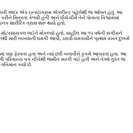
ી અંદર એક ઇન્સ્ટાગ્રામ એકાઉન્ટ પહેલેથી જ ઓપન હતું. આ
ીને મિત્રતા કેળવી હતી અને ધીમે-ધીમે તેને પોતાના વિશ્વાસમાં
ાનક શારીરિક ત્રાસ શરૂ થયો હતો.
ેરીને મોટરસાયકલ લઈને મોકલ્યો હતો. સાહીલ આ ૧૫ વર્ષની સગીરાને
જાનથી મારી નાખવાની ધમકી આપી, ડરાવી-ધમકાવીને પ્રથમ વખત દુષ્કર્મ
 પણ ફેરવતા હતા અને ત્યાં છરી બતાવીને કુકર્મ આચરતા હતા. આ
ંભળી પરિવારના પગ નીચેથી જમીન સરકી ગઈ હતી અને તેઓ તુરંત જ
ગતિમાન કર્યા છે.