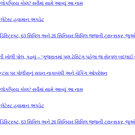
ોકપ્રિય કોણ? સર્વેમાં સામે આવ્યું આ નામ
ેટેસ્ટ હવામાન અપડેટ
 67 ડિસ્ટ્રિક્ટ, 63 સિવિલ અને 26 સિનિયર સિવિલ જજની ટ્રાન્સફર, જુઓ
ી ખોલી પોલ, કહ્યું – ‘ગુજરાતમાં પણ ટેસ્ટિંગ પહેલા જ સેમ્પલ બદલાઈ 
ન્ટ્સ પર પોલીસનું સઘન નાકાબંધી અને ચેકિંગ ઓપરેશન
ોકપ્રિય કોણ? સર્વેમાં સામે આવ્યું આ નામ
ેટેસ્ટ હવામાન અપડેટ
 67 ડિસ્ટ્રિક્ટ, 63 સિવિલ અને 26 સિનિયર સિવિલ જજની ટ્રાન્સફર, જુઓ