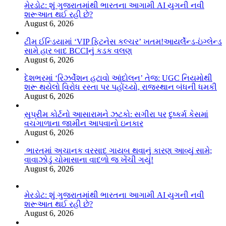
મેરડોટ: શું ગુજરાતમાંથી ભારતના આગામી AI યુગની નવી
શરૂઆત થઈ રહી છે?
August 6, 2026
ટીમ ઈન્ડિયામાં ‘VIP ફિટનેસ કલ્ચર’ ખતમ!આયર્લેન્ડ-ઇંગ્લેન્ડ
સામે હાર બાદ BCCIનું કડક વલણ
August 6, 2026
દેશભરમાં ‘રિઝર્વેશન હટાવો આંદોલન’ તેજ: UGC નિયમોથી
શરૂ થયેલો વિરોધ રસ્તા પર પહોંચ્યો, રાજસ્થાન બંધની ધમકી
August 6, 2026
સુપ્રીમ કોર્ટનો આસારામને ઝટકો: સગીરા પર દુષ્કર્મ કેસમાં
વચગાળાના જામીન આપવાનો ઇનકાર
August 6, 2026
ભારતમાં અચાનક વરસાદ ગાયબ થવાનું કારણ આવ્યું સામે;
વાવાઝોડું ચોમાસાના વાદળો જ ખેંચી ગયું!
August 6, 2026
મેરડોટ: શું ગુજરાતમાંથી ભારતના આગામી AI યુગની નવી
શરૂઆત થઈ રહી છે?
August 6, 2026