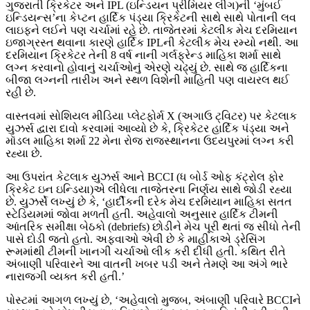
ગુજરાતી ક્રિકેટર અને IPL (ઇન્ડિયન પ્રીમિયર લીગ)ની ‘મુંબઈ
ઇન્ડિયન્સ’ના કેપ્ટન હાર્દિક પંડ્યા ક્રિકેટની સાથે સાથે પોતાની લવ
લાઇફને લઈને પણ ચર્ચામાં રહે છે. તાજેતરમાં કેટલીક મેચ દરમિયાન
ઇજાગ્રસ્ત થવાના કારણે હાર્દિક IPLની કેટલીક મેચ રમ્યો નથી. આ
દરમિયાન ક્રિકેટર તેની 8 વર્ષ નાની ગર્લફ્રેન્ડ માહિકા શર્મા સાથે
લગ્ન કરવાનો હોવાનું ચર્ચાઓનું એરણે ચઢ્યું છે. સાથે જ હાર્દિકના
બીજા લગ્નની તારીખ અને સ્થળ વિશેની માહિતી પણ વાયરલ થઈ
રહી છે.
વાસ્તવમાં સોશિયલ મીડિયા પ્લેટફોર્મ X (અગાઉ ટ્વિટર) પર કેટલાક
યુઝર્સ દ્વારા દાવો કરવામાં આવ્યો છે કે, ક્રિકેટર હાર્દિક પંડ્યા અને
મૉડલ માહિકા શર્મા 22 મેના રોજ રાજસ્થાનના ઉદયપુરમાં લગ્ન કરી
રહ્યા છે.
આ ઉપરાંત કેટલાક યુઝર્સ આને BCCI (ધ બોર્ડ ઓફ કંટ્રોલ ફોર
ક્રિકેટ ઇન ઇન્ડિયા)એ લીધેલા તાજેતરના નિર્ણય સાથે જોડી રહ્યા
છે. યુઝર્સે લખ્યું છે કે, ‘હાર્દીકની દરેક મેચ દરમિયાન માહિકા સતત
સ્ટેડિયમમાં જોવા મળતી હતી. અહેવાલો અનુસાર હાર્દિક ટીમની
આંતરિક સમીક્ષા બેઠકો (debriefs) છોડીને મેચ પૂરી થતાં જ સીધો તેની
પાસે દોડી જતો હતો. અફવાઓ એવી છે કે માહીકાએ ડ્રેસિંગ
રૂમમાંથી ટીમની ખાનગી ચર્ચાઓ લીક કરી દીધી હતી. કથિત રીતે
અંબાણી પરિવારને આ વાતની ખબર પડી અને તેમણે આ અંગે ભારે
નારાજગી વ્યક્ત કરી હતી.’
પોસ્ટમાં આગળ લખ્યું છે, ‘અહેવાલો મુજબ, અંબાણી પરિવારે BCCIને