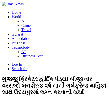
Home
World
All
Games
Travel
Gujarat
Ahmedabad
Business
Technology
All
Business Tech
Log In
Search for
ગુજ્જુ ક્રિકેટર હાર્દિક પંડ્યા બીજી વાર
વરરાજો બનશે?:8 વર્ષ નાની ગર્લફ્રેન્ડ માહિકા
સાથે ઉદયપુરમાં લગ્ન કરવાની ચર્ચા