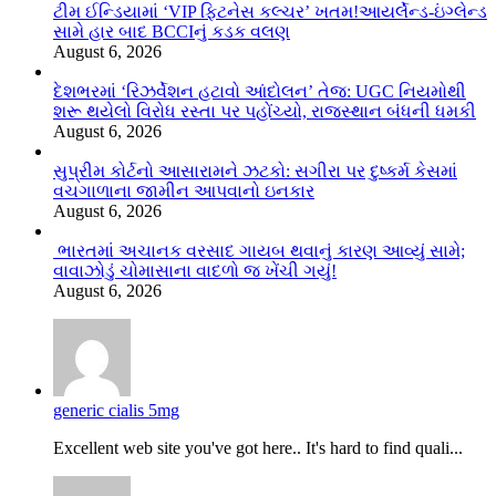
ટીમ ઈન્ડિયામાં ‘VIP ફિટનેસ કલ્ચર’ ખતમ!આયર્લેન્ડ-ઇંગ્લેન્ડ
સામે હાર બાદ BCCIનું કડક વલણ
August 6, 2026
દેશભરમાં ‘રિઝર્વેશન હટાવો આંદોલન’ તેજ: UGC નિયમોથી
શરૂ થયેલો વિરોધ રસ્તા પર પહોંચ્યો, રાજસ્થાન બંધની ધમકી
August 6, 2026
સુપ્રીમ કોર્ટનો આસારામને ઝટકો: સગીરા પર દુષ્કર્મ કેસમાં
વચગાળાના જામીન આપવાનો ઇનકાર
August 6, 2026
ભારતમાં અચાનક વરસાદ ગાયબ થવાનું કારણ આવ્યું સામે;
વાવાઝોડું ચોમાસાના વાદળો જ ખેંચી ગયું!
August 6, 2026
generic cialis 5mg
Excellent web site you've got here.. It's hard to find quali...