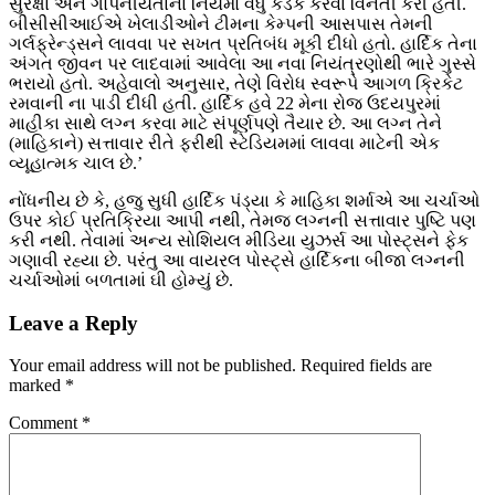
સુરક્ષા અને ગોપનીયતાના નિયમો વધુ કડક કરવા વિનંતી કરી હતી.
બીસીસીઆઈએ ખેલાડીઓને ટીમના કેમ્પની આસપાસ તેમની
ગર્લફ્રેન્ડ્સને લાવવા પર સખત પ્રતિબંધ મૂકી દીધો હતો. હાર્દિક તેના
અંગત જીવન પર લાદવામાં આવેલા આ નવા નિયંત્રણોથી ભારે ગુસ્સે
ભરાયો હતો. અહેવાલો અનુસાર, તેણે વિરોધ સ્વરૂપે આગળ ક્રિકેટ
રમવાની ના પાડી દીધી હતી. હાર્દિક હવે 22 મેના રોજ ઉદયપુરમાં
માહીકા સાથે લગ્ન કરવા માટે સંપૂર્ણપણે તૈયાર છે. આ લગ્ન તેને
(માહિકાને) સત્તાવાર રીતે ફરીથી સ્ટેડિયમમાં લાવવા માટેની એક
વ્યૂહાત્મક ચાલ છે.’
નોંધનીય છે કે, હજુ સુધી હાર્દિક પંડ્યા કે માહિકા શર્માએ આ ચર્ચાઓ
ઉપર કોઈ પ્રતિક્રિયા આપી નથી, તેમજ લગ્નની સત્તાવાર પુષ્ટિ પણ
કરી નથી. તેવામાં અન્ય સોશિયલ મીડિયા યુઝર્સ આ પોસ્ટ્સને ફેક
ગણાવી રહ્યા છે. પરંતુ આ વાયરલ પોસ્ટ્સે હાર્દિકના બીજા લગ્નની
ચર્ચાઓમાં બળતામાં ઘી હોમ્યું છે.
Leave a Reply
Your email address will not be published.
Required fields are
marked
*
Comment
*