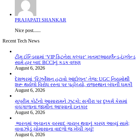
PRAJAPATI SHANKAR
Nice post......
Recent Tech News
ટીમ ઈન્ડિયામાં ‘VIP ફિટનેસ કલ્ચર’ ખતમ!આયર્લેન્ડ-ઇંગ્લેન્ડ
સામે હાર બાદ BCCIનું કડક વલણ
August 6, 2026
દેશભરમાં ‘રિઝર્વેશન હટાવો આંદોલન’ તેજ: UGC નિયમોથી
શરૂ થયેલો વિરોધ રસ્તા પર પહોંચ્યો, રાજસ્થાન બંધની ધમકી
August 6, 2026
સુપ્રીમ કોર્ટનો આસારામને ઝટકો: સગીરા પર દુષ્કર્મ કેસમાં
વચગાળાના જામીન આપવાનો ઇનકાર
August 6, 2026
ભારતમાં અચાનક વરસાદ ગાયબ થવાનું કારણ આવ્યું સામે;
વાવાઝોડું ચોમાસાના વાદળો જ ખેંચી ગયું!
August 6, 2026