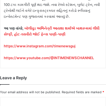
100 ટકા કામગીરી પૂર્ણ થઇ જશે. નવા રેલવે સ્ટેશન, બુલેટ ટ્રેન, નવી
ટ્રેનોથી લઈને વગેરે ઇન્ફ્રાસ્ટ્રક્ચર સહિતનું કરોડો રૂપિયાનું
ઇન્વેસ્ટમેન્ટ પણ ગુજરાતમાં કરવામાં આવ્યું છે.
આ પણ વાંચો,
બૉલીવુડ અભિનેત્રી આયશા શર્માએ બાથરૂમમાં લીધી
સેલ્ફી, હોટ તસવીરો જોઈ ફેન્સ પાણી-પાણી
https://www.instagram.com/timenewsguj
https://www.youtube.com/@INTIMENEWSCHANNEL
Leave a Reply
Your email address will not be published.
Required fields are marked
*
C