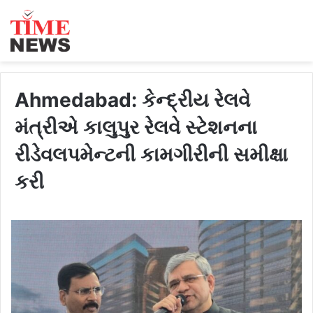
Ahmedabad: કેન્દ્રીય રેલવે
મંત્રીએ કાલુપુર રેલવે સ્ટેશનના
રીડેવલપમેન્ટની કામગીરીની સમીક્ષા
કરી