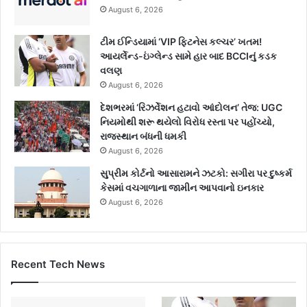
August 6, 2026
ટીમ ઈન્ડિયામાં ‘VIP ફિટનેસ કલ્ચર’ ખતમ!
આયર્લેન્ડ-ઇંગ્લેન્ડ સામે હાર બાદ BCCIનું કડક
વલણ
August 6, 2026
દેશભરમાં ‘રિઝર્વેશન હટાવો આંદોલન’ તેજ: UGC
નિયમોથી શરૂ થયેલો વિરોધ રસ્તા પર પહોંચ્યો,
રાજસ્થાન બંધની ધમકી
August 6, 2026
સુપ્રીમ કોર્ટનો આસારામને ઝટકો: સગીરા પર દુષ્કર્મ
કેસમાં વચગાળાના જામીન આપવાનો ઇનકાર
August 6, 2026
Recent Tech News