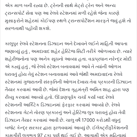
એક માળ બની રહ્યા છે. ટ્રેનની સાથે મેટ્રો ટ્રેન અને અન્ય
ટ્રાન્સપોર્ટ સેવા પણ આ રેલવે સ્ટેશનમાં મળી રહેશે જેના કારણે
મુસાફરોને શહેરમાં કોઈપણ સ્થળે ટ્રાન્સપોર્ટેશન મારફતે જવું હશે તો
સરળતાથી પહોંચી શકશે.
કાલુપુર રેલવે સ્ટેશનના ડિઝાઇન અને દેખાવને લઈને માહિતી આપતા
જણાવ્યું હતું , અમદાવાદ શહેર હેરિટેજ સિટી તરીકે ઓળખાય છે. ત્યારે
શહેરીજનોના પણ અનેક સૂચનો આવ્યા હતા. વડાપ્રધાન નરેન્દ્ર મોદી
એ કહ્યું હતું , જે રેલવે સ્ટેશન બનાવવામાં આવે તે ત્યાંની ઓળખ
ધરાવતું હોય તેવું સ્ટેશન બનાવવામાં આવે જેથી અમદાવાદના રેલવે
સ્ટેશનમાં ગુજરાતની સંસ્કૃતિની ઓળખ દેખાય તેવા પ્રકારની ડિઝાઇન
તૈયાર કરવામાં આવી છે. જેમાં દેશના ગૃહમંત્રી અમિત શાહ દ્વારા પણ
રીવ્યુ કરવામાં આવ્યો હતો. ઊંડાણપૂર્વક ચર્ચા કર્યા બાદ રેલવે
સ્ટેશનની આર્કિટેક ડિઝાઇનમાં ફેરફાર કરવામાં આવ્યો છે. રેલવે
સ્ટેશનના ગેટને તોરણ પ્રકારનું અને હેરિટેજ લુક ધરાવતું હોય તેવી
ડિઝાઇન તૈયાર કરવામાં આવી છે. ચાલુ વર્ષે 17000 કરોડથી વધુનું
બજેટ કેન્દ્ર સરકાર દ્વારા ફાળવવામાં આવ્યું છે. ઈલેક્ટ્રીફીકેશનની
કામગીરી લગભગ 97 ટકા પૂર્ણ થઈ ગઈ છે. આગામી એક મહિનામાં