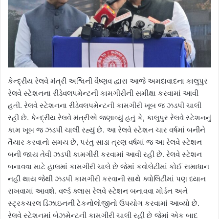
કેન્દ્રીય રેલવે મંત્રી અશ્વિની વૈષ્ણવ દ્વારા આજે અમદાવાદના કાલુપુર
રેલવે સ્ટેશનના રીડેવલપમેન્ટની કામગીરીની સમીક્ષા કરવામાં આવી
હતી. રેલવે સ્ટેશનના રીડેવલપમેન્ટની કામગીરી ખૂબ જ ઝડપી ચાલી
રહી છે. કેન્દ્રીય રેલવે મંત્રીએ જણાવ્યું હતું કે, કાલુપુર રેલવે સ્ટેશનનું
કામ ખૂબ જ ઝડપી ચાલી રહ્યું છે. આ રેલવે સ્ટેશન ચાર વર્ષમાં બનીને
તૈયાર કરવાનો સમય છે, પરંતુ સાડા ત્રણ વર્ષમાં જ આ રેલવે સ્ટેશન
બની જાય તેવી ઝડપી કામગીરી કરવામાં આવી રહી છે. રેલવે સ્ટેશન
બનાવવા માટે હાલમાં કામગીરી ચાલે છે જેમાં કવોલેટીમાં કોઈ સમાધાન
નહીં થાય જેથી ઝડપી કામગીરી કરવાની સાથે ક્વોલિટીમાં પણ ધ્યાન
રાખવામાં આવશે. વર્લ્ડ ક્લાસ રેલવે સ્ટેશન બનાવવા મોર્ડન અને
સ્ટ્રકચરલ ડિઝાઇનની ટેકનોલોજીનો ઉપયોગ કરવામાં આવ્યો છે.
રેલવે સ્ટેશનમાં બેઝમેન્ટની કામગીરી ચાલી રહી છે જેમાં એક બાદ