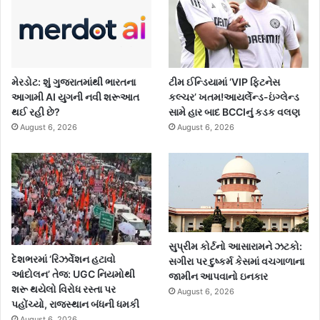
મેરડોટ: શું ગુજરાતમાંથી ભારતના
ટીમ ઈન્ડિયામાં ‘VIP ફિટનેસ
આગામી AI યુગની નવી શરૂઆત
કલ્ચર’ ખતમ!આયર્લેન્ડ-ઇંગ્લેન્ડ
થઈ રહી છે?
સામે હાર બાદ BCCIનું કડક વલણ
August 6, 2026
August 6, 2026
સુપ્રીમ કોર્ટનો આસારામને ઝટકો:
દેશભરમાં ‘રિઝર્વેશન હટાવો
સગીરા પર દુષ્કર્મ કેસમાં વચગાળાના
આંદોલન’ તેજ: UGC નિયમોથી
જામીન આપવાનો ઇનકાર
શરૂ થયેલો વિરોધ રસ્તા પર
August 6, 2026
પહોંચ્યો, રાજસ્થાન બંધની ધમકી
August 6, 2026