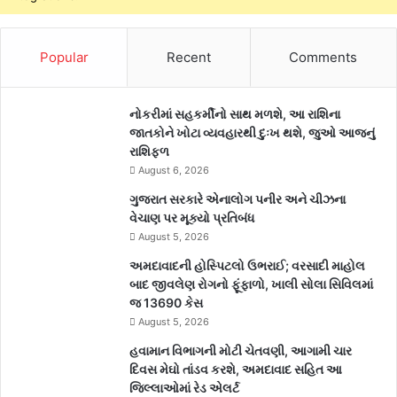
Popular
Recent
Comments
નોકરીમાં સહકર્મીનો સાથ મળશે, આ રાશિના
જાતકોને ખોટા વ્યવહારથી દુઃખ થશે, જુઓ આજનું
રાશિફળ
August 6, 2026
ગુજરાત સરકારે એનાલોગ પનીર અને ચીઝના
વેચાણ પર મૂક્યો પ્રતિબંધ
August 5, 2026
અમદાવાદની હોસ્પિટલો ઉભરાઈ; વરસાદી માહોલ
બાદ જીવલેણ રોગનો ફૂંફાળો, ખાલી સોલા સિવિલમાં
જ 13690 કેસ
August 5, 2026
હવામાન વિભાગની મોટી ચેતવણી, આગામી ચાર
દિવસ મેઘો તાંડવ કરશે, અમદાવાદ સહિત આ
જિલ્લાઓમાં રેડ એલર્ટ