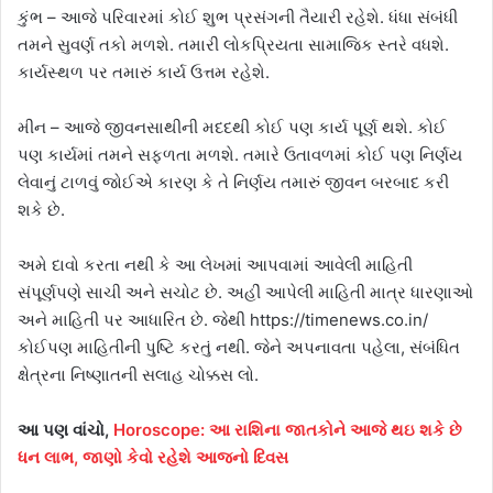
કુંભ – આજે પરિવારમાં કોઈ શુભ પ્રસંગની તૈયારી રહેશે. ધંધા સંબંધી
તમને સુવર્ણ તકો મળશે. તમારી લોકપ્રિયતા સામાજિક સ્તરે વધશે.
કાર્યસ્થળ પર તમારું કાર્ય ઉત્તમ રહેશે.
મીન – આજે જીવનસાથીની મદદથી કોઈ પણ કાર્ય પૂર્ણ થશે. કોઈ
પણ કાર્યમાં તમને સફળતા મળશે. તમારે ઉતાવળમાં કોઈ પણ નિર્ણય
લેવાનું ટાળવું જોઈએ કારણ કે તે નિર્ણય તમારું જીવન બરબાદ કરી
શકે છે.
અમે દાવો કરતા નથી કે આ લેખમાં આપવામાં આવેલી માહિતી
સંપૂર્ણપણે સાચી અને સચોટ છે. અહીં આપેલી માહિતી માત્ર ધારણાઓ
અને માહિતી પર આધારિત છે. જેથી https://timenews.co.in/
કોઈપણ માહિતીની પુષ્ટિ કરતું નથી. જેને અપનાવતા પહેલા, સંબંધિત
ક્ષેત્રના નિષ્ણાતની સલાહ ચોક્કસ લો.
આ પણ વાંચો,
Horoscope: આ રાશિના જાતકોને આજે થઇ શકે છે
ધન લાભ, જાણો કેવો રહેશે આજનો દિવસ