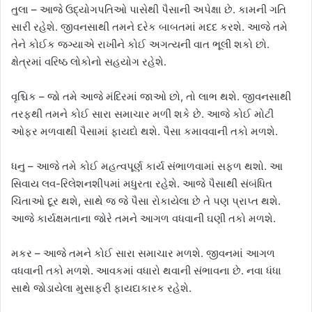
તુલા – આજે ઉદ્યોગપતિઓ પાસેથી પૈસાની અપેક્ષા છે. કામની ગતિ
સારી રહેશે. જીવનસાથી તમને દરેક બાબતમાં મદદ કરશે. આજે તમે
તેને કોઈક જગ્યાએ રાખીને કોઈ અગત્યની વાત ભૂલી શકો છો.
ક્ષેત્રમાં વરિષ્ઠ લોકોનો સહયોગ રહેશે.
વૃશ્ચિક – જો તમે આજે મંદિરમાં જાઓ છો, તો લાભ થશે. જીવનસાથી
તરફથી તમને કોઈ સારા સમાચાર મળી શકે છે. આજે કોઈ મોટી
ઓફર મળવાથી પૈસામાં ફાયદો થશે. પૈસા કમાવવાની તકો મળશે.
ધનુ – આજે તમે કોઈ મહત્વપૂર્ણ કાર્ય સંભાળવામાં સફળ થશો. આ
સિવાય લવ-રિલેશનશીપમાં મધુરતા રહેશે. આજે પૈસાથી સંબંધિત
ચિંતાઓ દૂર થશે, સાથે જ જે પૈસા રોકાયેલા છે તે પણ પ્રાપ્ત થશે.
આજે કાર્યક્ષમતાના જોરે તમને આગળ વધવાની ઘણી તકો મળશે.
મકર – આજે તમને કોઈ સારા સમાચાર મળશે. જીવનમાં આગળ
વધવાની તકો મળશે. આવકમાં વધારો થવાની સંભાવના છે. નવા ધંધા
સાથે જોડાયેલા મુસાફરી ફાયદાકારક રહેશે.