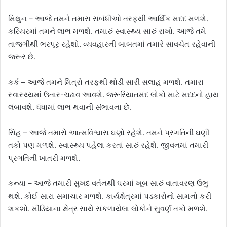
મિથુન – આજે તમને તમારા સંબંધીઓ તરફથી આર્થિક મદદ મળશે.
કરિયરમાં તમને લાભ મળશે. તમારું સ્વાસ્થ્ય સારું રાખો. આજે તમે
તાજગીથી ભરપૂર રહેશો. વ્યવહારની બાબતમાં તમારે સાવચેત રહેવાની
જરૂર છે.
કર્ક – આજે તમને મિત્રો તરફથી થોડી સારી સલાહ મળશે. તમારા
સ્વાસ્થ્યમાં ઉતાર-ચઢાવ આવશે. જરૂરિયાતમંદ લોકો માટે મદદનો હાથ
લંબાવશે. ધંધામાં લાભ થવાની સંભાવના છે.
સિંહ – આજે તમારો આત્મવિશ્વાસ ઘણો રહેશે. તમને પ્રગતિની ઘણી
તકો પણ મળશે. સ્વાસ્થ્ય પહેલા કરતાં સારું રહેશે. જીવનમાં તમારી
પ્રગતિની ખાતરી મળશે.
કન્યા – આજે તમારી સુખદ વર્તનથી ઘરમાં ખૂબ સારું વાતાવરણ ઉભુ
થશે. કોઈ સારા સમાચાર મળશે. કાર્યક્ષેત્રમાં પડકારોનો સામનો કરી
શકશો. મીડિયાના ક્ષેત્ર સાથે સંકળાયેલા લોકોને સુવર્ણ તકો મળશે.