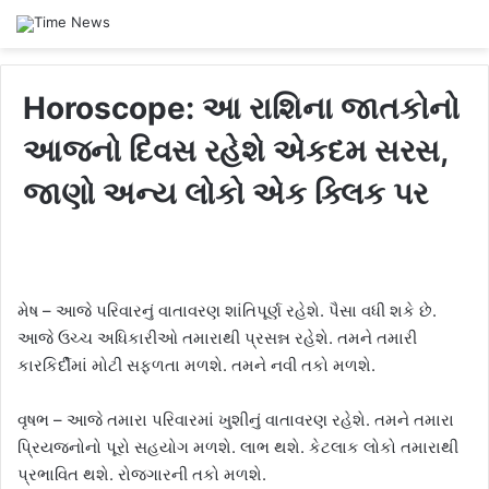
Horoscope: આ રાશિના જાતકોનો
આજનો દિવસ રહેશે એકદમ સરસ,
જાણો અન્ય લોકો એક ક્લિક પર
મેષ – આજે પરિવારનું વાતાવરણ શાંતિપૂર્ણ રહેશે. પૈસા વધી શકે છે.
આજે ઉચ્ચ અધિકારીઓ તમારાથી પ્રસન્ન રહેશે. તમને તમારી
કારકિર્દીમાં મોટી સફળતા મળશે. તમને નવી તકો મળશે.
વૃષભ – આજે તમારા પરિવારમાં ખુશીનું વાતાવરણ રહેશે. તમને તમારા
પ્રિયજનોનો પૂરો સહયોગ મળશે. લાભ થશે. કેટલાક લોકો તમારાથી
પ્રભાવિત થશે. રોજગારની તકો મળશે.