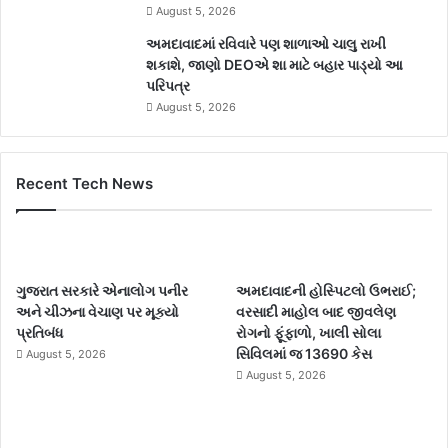
August 5, 2026
અમદાવાદમાં રવિવારે પણ શાળાઓ ચાલુ રાખી
શકાશે, જાણો DEOએ શા માટે બહાર પાડ્યો આ
પરિપત્ર
August 5, 2026
Recent Tech News
ગુજરાત સરકારે એનાલોગ પનીર
અમદાવાદની હોસ્પિટલો ઉભરાઈ;
અને ચીઝના વેચાણ પર મૂક્યો
વરસાદી માહોલ બાદ જીવલેણ
પ્રતિબંધ
રોગનો ફૂંફાળો, ખાલી સોલા
સિવિલમાં જ 13690 કેસ
August 5, 2026
August 5, 2026