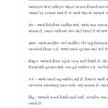
આજકાલ લોકો રાશિફળ જોઇને પોતાના દિવસની શરૂઆત કર
આધારે પર કરવામાં આવે છે તો આવો જોઇએ આજનો તમા
મેષ – આજે વિરોધીઓ પરાજિત થશે. આજે સારા સમાચાર મળ
મધ્યમ છે, તમારા નસીબમાં એક મોટો ઉલટો છે જે લા
વૃષભ- આજે માનસિક અને શારીરિક રીતે ઘણું નિયંત્રણ
બાબતોનો વિચાર કરો. આજે તમારું નુકસાન થઈ શકે છે.
મિથુન- આજનો દિવસ પહેલા કરતા સારી સ્થિતિ છે. યોગ
ઉપયોગથી નુકસાન થશે. બસ હવે પ્લાનિંગ કરો. બાકીન
કર્ક – આજે તમારી સહનશક્તિ વધી છે. સ્થિરતા આવી ગ
બાળકોના સ્વાસ્થ્યનું ધ્યાન રાખો. બધા માધ્યમ છે. બા
સિંહ- આજની મનની સ્થિતિ સારી નથી. કાલ્પનિક ભય 
તમારો છે.