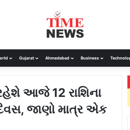
orld
Gujarat
Ahmedabad
Business
Technolo
હેશે આજે 12 રાશિના
વસ, જાણો માત્ર એક