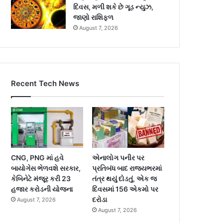
દિવસ, મળી શકે છે ગૂડ ન્યુઝ,
જાણો રાશિફળ
August 7, 2026
Recent Tech News
CNG, PNG માં હવે
એનાલોગ પનીર પર
બાયોગેસ ભેળવશે સરકાર,
પ્રતિબંધ બાદ રાજ્યભરમાં
કેબિનેટે મંજૂર કરી 23
તંત્ર થયું દોડતું, એક જ
હજાર કરોડની યોજના
દિવસમાં 156 એકમો પર
દરોડા
August 7, 2026
August 7, 2026