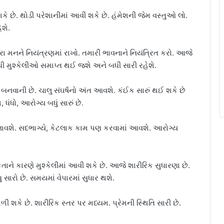
છે. થોડી પરેશાનીમાં આવી શકે છે. હંમેશની જેમ વસ્તુઓ લો.
શે.
રા મનને નિયંત્રણમાં રાખો. તમારી ભાવનાને નિયંત્રિત કરો. આજે
ી બધી મુશ્કેલીઓ સમાપ્ત થઈ જશે અને બધી સારી રહેશે.
નવાની છે. ચાલુ સંઘર્ષનો અંત આવશે. કંઈક સારું થઈ શકે છે
ધંધો, આરોગ્ય બધું સારું છે.
નાવશે. સદભાગ્યે, કેટલાક કામ પણ કરવામાં આવશે. આરોગ્ય
ને કારણે મુશ્કેલીમાં આવી શકે છે. આજે શારીરિક સુધારણા છે.
સારો છે. સમયમાં વેપારમાં સુધાર થશે.
શકે છે. શારીરિક સ્તર પર મધ્યમ. પ્રેમની સ્થિતિ સારી છે.