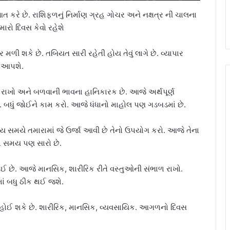
ે છે. રાશિફળનું નિર્માણ ગ્રહ ગોચર અને નક્ષત્ર ની ચાલના
રો દિવસ કેવો રહેશે
ી શકે છે. તબિયત સારી રહેતી હોય તેવું લાગે છે. વ્યાપાર
ભ આપશે.
 રાખો અને બળવાની ભાવના હાનિકારક છે. આજે અર્થપૂર્ણ
 બધું જોઈને કામ કરો. આજે ધંધાનો માહોલ પણ ગડબડમાં છે.
્ય સમયે તમારામાં જે ઉર્જા આવી છે તેનો ઉપયોગ કરો. આજે તેના
ો સમય પણ સારો છે.
ઈ છે. આજે માનસિક, શારીરિક રીતે વસ્તુઓની સંભાળ રાખો.
દમાં બધુ ઠીક થઈ જશે.
હોઈ શકે છે. શારીરિક, માનસિક, વ્યવસાયિક. આગળનો દિવસ