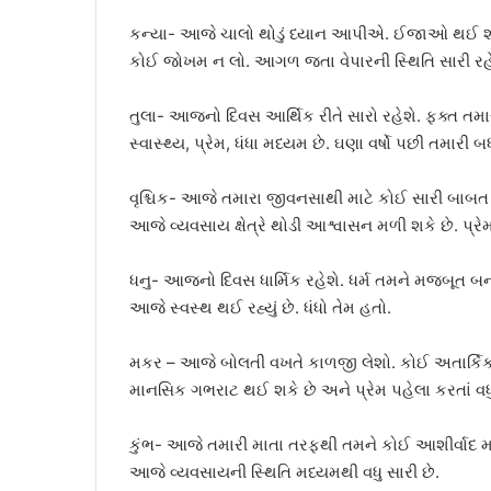
કન્યા- આજે ચાલો થોડું ધ્યાન આપીએ. ઈજાઓ થઈ શકે 
કોઈ જોખમ ન લો. આગળ જતા વેપારની સ્થિતિ સારી રહે
તુલા- આજનો દિવસ આર્થિક રીતે સારો રહેશે. ફક્ત તમા
સ્વાસ્થ્ય, પ્રેમ, ધંધા મધ્યમ છે. ઘણા વર્ષો પછી તમાર
વૃશ્ચિક- આજે તમારા જીવનસાથી માટે કોઈ સારી બાબત બ
આજે વ્યવસાય ક્ષેત્રે થોડી આશ્વાસન મળી શકે છે. પ્રેમ, 
ધનુ- આજનો દિવસ ધાર્મિક રહેશે. ધર્મ તમને મજબૂત બ
આજે સ્વસ્થ થઈ રહ્યું છે. ધંધો તેમ હતો.
મકર – આજે બોલતી વખતે કાળજી લેશો. કોઈ અતાર્કિકતા
માનસિક ગભરાટ થઈ શકે છે અને પ્રેમ પહેલા કરતાં વધુ 
કુંભ- આજે તમારી માતા તરફથી તમને કોઈ આશીર્વાદ મળી 
આજે વ્યવસાયની સ્થિતિ મધ્યમથી વધુ સારી છે.