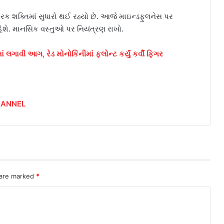
રક શક્તિમાં સુધારો થઈ રહ્યો છે. આજે માઇન્ડફુલનેસ પર
ેશે. માનસિક વસ્તુઓ પર નિયંત્રણ રાખો.
લગાવી આગ, રેડ મોનોકિનીમાં ફ્લોન્ટ કર્યું કર્વી ફિગર
HANNEL
 are marked
*