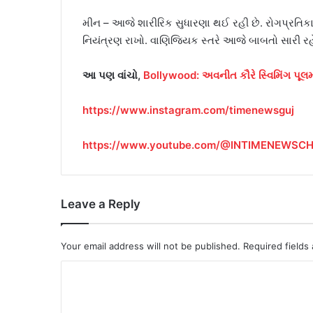
મીન – આજે શારીરિક સુધારણા થઈ રહી છે. રોગપ્રતિકા
નિયંત્રણ રાખો. વાણિજ્યિક સ્તરે આજે બાબતો સારી રહ
આ પણ વાંચો,
Bollywood: અવનીત કૌરે સ્વિમિંગ પૂલમાં 
https://www.instagram.com/timenewsguj
https://www.youtube.com/@INTIMENEWSC
Leave a Reply
Your email address will not be published.
Required fields
C
o