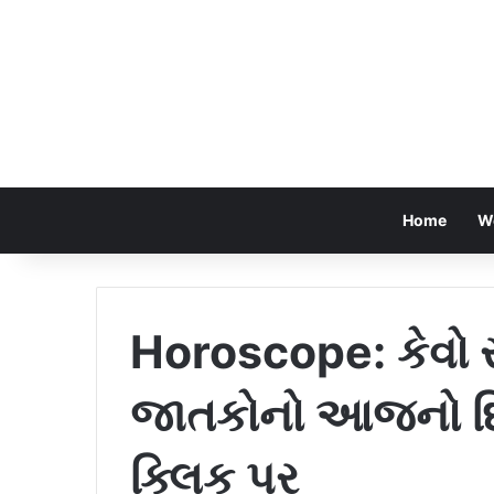
Home
W
Horoscope: કેવો ર
જાતકોનો આજનો દિ
ક્લિક પર