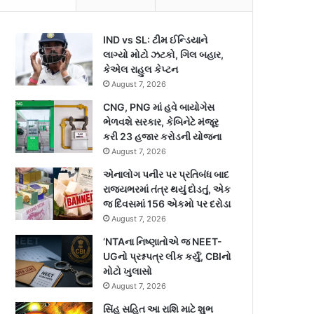
IND vs SL: ટીમ ઈન્ડિયાને
લાગ્યો મોટો ઝટકો, ગિલ બહાર,
કેએલ રાહુલ કેપ્ટન
August 7, 2026
CNG, PNG માં હવે બાયોગેસ
ભેળવશે સરકાર, કેબિનેટે મંજૂર
કરી 23 હજાર કરોડની યોજના
August 7, 2026
એનાલોગ પનીર પર પ્રતિબંધ બાદ
રાજ્યભરમાં તંત્ર થયું દોડતું, એક
જ દિવસમાં 156 એકમો પર દરોડા
August 7, 2026
‘NTAના નિષ્ણાતોએ જ NEET-
UGનો પ્રશ્નપત્ર લીક કર્યું’, CBIનો
મોટો ખુલાસો
August 7, 2026
સિંહ સહિત આ રાશિ માટે શુભ