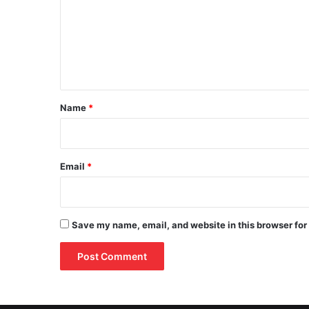
m
m
e
n
t
*
Name
*
Email
*
Save my name, email, and website in this browser for