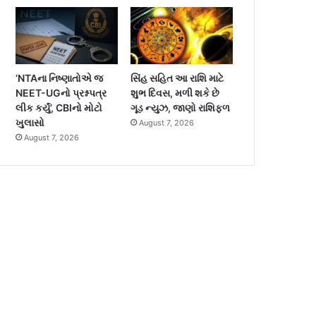
‘NTAના નિષ્ણાતોએ જ
સિંહ સહિત આ રાશિ માટે
NEET-UGનો પ્રશ્નપત્ર
શુભ દિવસ, મળી શકે છે
લીક કર્યું’, CBIનો મોટો
ગૂડ ન્યુઝ, જાણો રાશિફળ
ખુલાસો
August 7, 2026
August 7, 2026