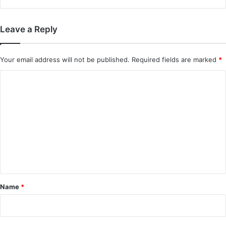
Leave a Reply
Your email address will not be published.
Required fields are marked
*
C
o
m
m
e
n
t
*
Name
*