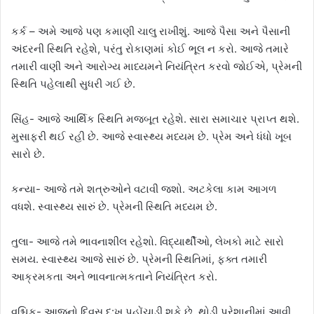
કર્ક – અમે આજે પણ કમાણી ચાલુ રાખીશું. આજે પૈસા અને પૈસાની
અંદરની સ્થિતિ રહેશે, પરંતુ રોકાણમાં કોઈ ભૂલ ન કરો. આજે તમારે
તમારી વાણી અને આરોગ્ય માધ્યમને નિયંત્રિત કરવો જોઈએ, પ્રેમની
સ્થિતિ પહેલાથી સુધરી ગઈ છે.
સિંહ- આજે આર્થિક સ્થિતિ મજબૂત રહેશે. સારા સમાચાર પ્રાપ્ત થશે.
મુસાફરી થઈ રહી છે. આજે સ્વાસ્થ્ય મધ્યમ છે. પ્રેમ અને ધંધો ખૂબ
સારો છે.
કન્યા- આજે તમે શત્રુઓને વટાવી જશો. અટકેલા કામ આગળ
વધશે. સ્વાસ્થ્ય સારું છે. પ્રેમની સ્થિતિ મધ્યમ છે.
તુલા- આજે તમે ભાવનાશીલ રહેશો. વિદ્યાર્થીઓ, લેખકો માટે સારો
સમય. સ્વાસ્થ્ય આજે સારું છે. પ્રેમની સ્થિતિમાં, ફક્ત તમારી
આક્રમકતા અને ભાવનાત્મકતાને નિયંત્રિત કરો.
વૃશ્ચિક- આજનો દિવસ દુ:ખ પહોંચાડી શકે છે. થોડી પરેશાનીમાં આવી