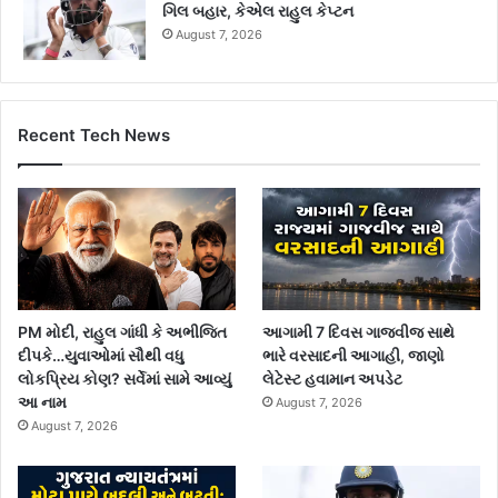
ગિલ બહાર, કેએલ રાહુલ કેપ્ટન
August 7, 2026
Recent Tech News
PM મોદી, રાહુલ ગાંધી કે અભીજિત
આગામી 7 દિવસ ગાજવીજ સાથે
દીપકે…યુવાઓમાં સૌથી વધુ
ભારે વરસાદની આગાહી, જાણો
લોકપ્રિય કોણ? સર્વેમાં સામે આવ્યું
લેટેસ્ટ હવામાન અપડેટ
આ નામ
August 7, 2026
August 7, 2026