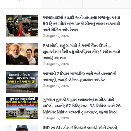
અમદાવાદમાં કાયદો અને વ્યવસ્થા મજબૂત કરવા
50 ફિક્સ પોઈન્ટ્સ પર પોલીસનું સઘન નાકાબંધી
અને ચેકિંગ ઓપરેશન
August 7, 2026
PM મોદી, રાહુલ ગાંધી કે અભીજિત દીપકે…
યુવાઓમાં સૌથી વધુ લોકપ્રિય કોણ? સર્વેમાં સામે
આવ્યું આ નામ
August 7, 2026
આગામી 7 દિવસ ગાજવીજ સાથે ભારે વરસાદની
આગાહી, જાણો લેટેસ્ટ હવામાન અપડેટ
August 7, 2026
ગુજરાત હાઇકોર્ટ દ્વારા ન્યાયતંત્રમાં મોટા પાયે
બદલી-બઢતી; 67 ડિસ્ટ્રિક્ટ, 63 સિવિલ અને 26
સિનિયર સિવિલ જજની ટ્રાન્સફર, જુઓ લિસ્ટ
August 7, 2026
IND vs SL: ટીમ ઈન્ડિયાને લાગ્યો મોટો ઝટકો,