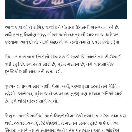
આજકાલ લોકો રાશિફળ જોઇને પોતાના દિવસની શરૂઆત કરે છે.
રાશિફળનું નિર્માણ ગ્રહ ગોચર અને નક્ષત્ર ની ચાલના આધારે પર
કરવામાં આવે છે તો આવો જોઇએ આજનો તમારો દિવસ કેવો રહેશે
મેષ – સકારાત્મક ઉર્જાનો સંચાર થઈ રહ્યો છે. આજે તમારી ઉંચાઈ
વધી રહી છે. સ્વાસ્થ્ય સારું છે, પ્રેમ મધ્યમ છે, તમે વ્યવસાયિક
દ્રષ્ટિકોણથી સારું કરી રહ્યા છો.
વૃષભ- મનોબળ સારું નથી, પૈસા, ખર્ચ, અજાણ્યા ડરથી તમે ચિંતિત
રહેશો. આરોગ્ય, પ્રેમ અને વ્યવસાય હજી પણ મધ્યમ ગતિએ ચાલે
છે. હવે થોડી ધીરજ સાથે ચાલો.
મિથુન- આજે ભાઈઓ અને મિત્રોની મદદથી તમારા બગડેલા કામ પણ
થશે. વ્યવસાયના દ્રષ્ટિકોણથી, તે મધ્યમ સમય હોઈ શકે છે. આ
સિવાય તમારે તમારા સ્વાસ્થ્ય અને પ્રેમ પર ધ્યાન આપવું જોઈએ.