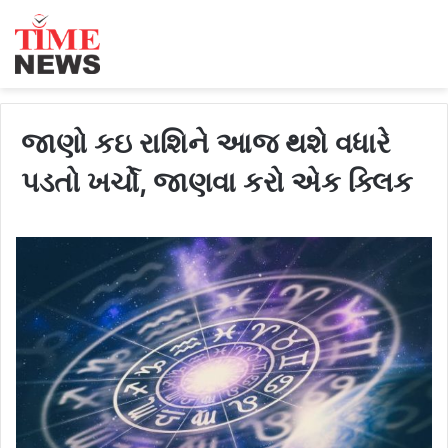
જાણો કઇ રાશિને આજ થશે વધારે
પડતો ખર્ચો, જાણવા કરો એક ક્લિક