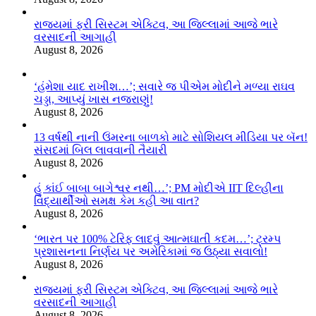
રાજ્યમાં ફરી સિસ્ટમ એક્ટિવ, આ જિલ્લામાં આજે ભારે
વરસાદની આગાહી
August 8, 2026
‘હંમેશા યાદ રાખીશ…’; સવારે જ પીએમ મોદીને મળ્યા રાઘવ
ચડ્ડા, આપ્યું ખાસ નજરાણું!
August 8, 2026
13 વર્ષથી નાની ઉંમરના બાળકો માટે સોશિયલ મીડિયા પર બૅન!
સંસદમાં બિલ લાવવાની તૈયારી
August 8, 2026
હું કાંઈ બાબા બાગેશ્વર નથી…’; PM મોદીએ IIT દિલ્હીના
વિદ્યાર્થીઓ સમક્ષ કેમ કહી આ વાત?
August 8, 2026
‘ભારત પર 100% ટેરિફ લાદવું આત્મઘાતી કદમ…’; ટ્રમ્પ
પ્રશાસનના નિર્ણય પર અમેરિકામાં જ ઉઠ્યા સવાલો!
August 8, 2026
રાજ્યમાં ફરી સિસ્ટમ એક્ટિવ, આ જિલ્લામાં આજે ભારે
વરસાદની આગાહી
August 8, 2026