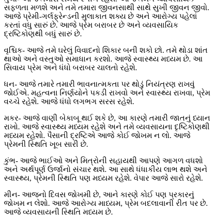
સફળતા મળશે અને તમે તમારા જીવનસાથી સાથે સુખી જીવન જીવો.
આજે પ્રેમી-ગર્લફ્રેન્ડની મુલાકાત શક્ય છે અને આરોગ્ય પહેલાં
કરતાં વધુ સારું છે. આજે પ્રેમ બરાબર છે અને વ્યવસાયિક
દ્રષ્ટિકોણથી બધું સારું છે.
વૃશ્ચિક- આજે તમે ઘરેલું વિવાદનો શિકાર બની શકો છો. તમે થોડા શાંત
થાઓ અને વસ્તુઓ સમાધાન કરશો. આજે સ્વાસ્થ્ય મધ્યમ છે. આ
સિવાય પ્રેમ અને ધંધો બરાબર ચાલતો રહેશે.
ધન- આજે તમારે તમારી ભાવનાત્મકતા પર થોડું નિયંત્રણ રાખવું
જોઈએ. મહત્વના નિર્ણયોને પકડી રાખવો અને સ્વાસ્થ્ય રાખવા, પ્રેમ
વચ્ચે રહેશે. આજે ધંધો લગભગ સરસ રહેશે.
મકર- આજે વાણી બેકાબૂ થઈ શકે છે, આ કારણે તમારી જાતનું ધ્યાન
રાખો. આજે સ્વાસ્થ્ય મધ્યમ રહેશે અને તમે વ્યવસાયના દૃષ્ટિકોણથી
મધ્યમ રહેશો. પૈસાની દ્રષ્ટિએ આજે ​​કોઈ જોખમ ન લો. આજે
પ્રેમની સ્થિતિ ખૂબ સારી છે.
કુંભ- આજે ભાઈઓ અને મિત્રોની સહાયથી આપણે આગળ વધશો
અને અર્થપૂર્ણ ઉર્જાનો સંચાર થશે. આ સાથે ધંધાકીય લાભ થશે અને
સ્વાસ્થ્ય, પ્રેમની સ્થિતિ પણ મધ્યમ રહેશે. વેપાર આજે સારો રહેશે.
મીન- આજનો દિવસ જોખમી છે, આને કારણે કોઈ પણ પ્રકારનું
જોખમ ન લેશો. આજે આરોગ્ય માધ્યમ, પ્રેમ બદલાવાની રીત પર છે.
આજે વ્યવસાયની સ્થિતિ મધ્યમ છે.