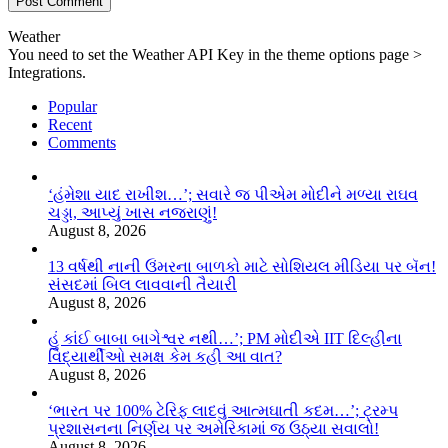
Weather
You need to set the Weather API Key in the theme options page >
Integrations.
Popular
Recent
Comments
‘હંમેશા યાદ રાખીશ…’; સવારે જ પીએમ મોદીને મળ્યા રાઘવ
ચડ્ડા, આપ્યું ખાસ નજરાણું!
August 8, 2026
13 વર્ષથી નાની ઉંમરના બાળકો માટે સોશિયલ મીડિયા પર બૅન!
સંસદમાં બિલ લાવવાની તૈયારી
August 8, 2026
હું કાંઈ બાબા બાગેશ્વર નથી…’; PM મોદીએ IIT દિલ્હીના
વિદ્યાર્થીઓ સમક્ષ કેમ કહી આ વાત?
August 8, 2026
‘ભારત પર 100% ટેરિફ લાદવું આત્મઘાતી કદમ…’; ટ્રમ્પ
પ્રશાસનના નિર્ણય પર અમેરિકામાં જ ઉઠ્યા સવાલો!
August 8, 2026