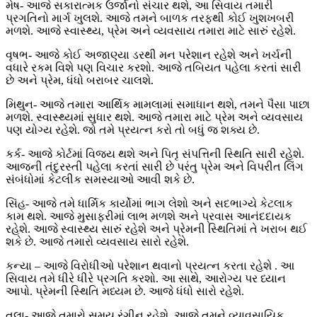
મેષ- આજે સકારાત્મક ઉર્જાનો સંચાર થશે, આ સિવાય તમારી
પ્રગતિનો માર્ગ ખુલશે. આજે તમને બાળક તરફથી કોઈ ખુશખબરી
મળશે. આજે સ્વાસ્થ્ય, પ્રેમ અને વ્યવસાય તમારા માટે સારું રહેશે.
વૃષભ- આજે કોઈ અજાણ્યા ડરથી મન પરેશાન રહેશે અને ખર્ચની
વધારે રકમ વિશે પણ વિચાર કરશો. આજે તબિયત પહેલા કરતાં સારી
છે અને પ્રેમ, ધંધો બરાબર ચાલશે.
મિથુન- આજે તમારા આર્થિક મામલામાં સમાધાન થશે, તમને પૈસા પાછા
મળશે. સ્વાસ્થ્યમાં સુધાર થશે. આજે તમારા માટે પ્રેમ અને વ્યવસાય
પણ યોગ્ય રહેશે. જો તમે પ્રયત્ન કરો તો બધું જ શક્ય છે.
કર્ક- આજે કોર્ટમાં વિજય થશે અને પિતૃ સંપત્તિની સ્થિતિ સારી રહેશે.
આજની તંદુરસ્તી પહેલા કરતાં સારી છે પરંતુ પ્રેમ અને વિપરીત લિંગ
સંબંધોમાં કેટલીક સમસ્યાઓ આવી શકે છે.
સિંહ- આજે તમે ધાર્મિક કાર્યોમાં ભાગ લેશો અને સદભાગ્યે કેટલાક
કામ થશે. આજે મુસાફરીમાં લાભ મળશે અને પ્રવાસ આનંદદાયક
રહેશે. આજે સ્વાસ્થ્ય સારું રહેશે અને પ્રેમની સ્થિતિમાં તે ખરાબ થઈ
શકે છે. આજે તમારો વ્યવસાય સારો રહેશે.
કન્યા – આજે વિરોધીઓ પરેશાન થવાનો પ્રયત્ન કરતા રહેશે . આ
સિવાય તમે ધીરે ધીરે પ્રગતિ કરશો. આ સાથે, આરોગ્ય પર ધ્યાન
આપો. પ્રેમની સ્થિતિ મધ્યમ છે. આજે ધંધો સારો રહેશે.
તુલા- આજે તમારો સમય રંગીન રહેશે. આજે તમને વ્યાવસાયિક