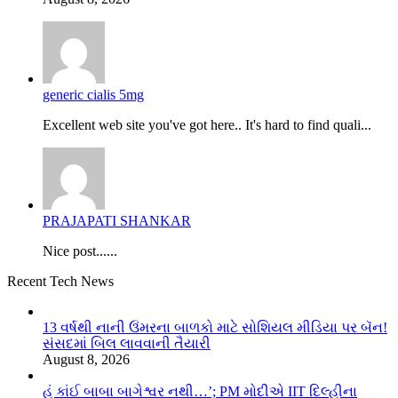
generic cialis 5mg
Excellent web site you've got here.. It's hard to find quali...
PRAJAPATI SHANKAR
Nice post......
Recent Tech News
13 વર્ષથી નાની ઉંમરના બાળકો માટે સોશિયલ મીડિયા પર બૅન!
સંસદમાં બિલ લાવવાની તૈયારી
August 8, 2026
હું કાંઈ બાબા બાગેશ્વર નથી…’; PM મોદીએ IIT દિલ્હીના