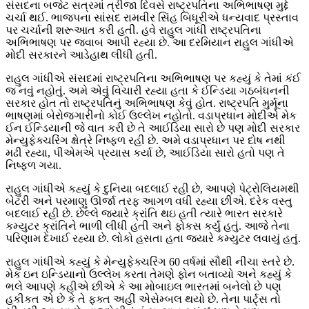
સંસદના બજેટ સત્રમાં ત્રીજા દિવસે રાષ્ટ્રપતિના અભિભાષણ મુદ્દે
ચર્ચા થઈ. ભાજપના સાંસદ રામવીર સિંહ બિધૂરીએ ધન્યવાદ પ્રસ્તાવ
પર ચર્ચાની શરૂઆત કરી હતી. હવે રાહુલ ગાંધી રાષ્ટ્રપતિના
અભિભાષણ પર જવાબ આપી રહ્યા છે. આ દરમિયાન રાહુલ ગાંધીએ
મોદી સરકારને આડેહાથ લીધી હતી.
રાહુલ ગાંધીએ સંસદમાં રાષ્ટ્રપતિના અભિભાષણ પર કહ્યું કે તેમાં કંઈ
જ નવું નહોતું. અમે એવું વિચારી રહ્યા હતા કે ઈન્ડિયા ગઠબંધનની
સરકાર હોત તો રાષ્ટ્રપતિનું અભિભાષણ કેવું હોત. રાષ્ટ્રપતિ મુર્મૂના
ભાષણમાં બેરોજગારીનો કોઈ ઉલ્લેખ નહોતો. વડાપ્રધાન મોદીએ મેક
ઈન ઈન્ડિયાની જે વાત કરી છે તે આઈડિયા સારો છે પણ મોદી સરકાર
મેન્યુફેક્ચરિંગ ક્ષેત્રે નિષ્ફળ રહી છે. અમે વડાપ્રધાન પર દોષ નથી
મઢી રહ્યા, પીએમએ પ્રયાસ કર્યા છે, આઈડિયા સારો હતો પણ તે
નિષ્ફળ ગયા.
રાહુલ ગાંધીએ કહ્યું કે દુનિયા બદલાઈ રહી છે, આપણે પેટ્રોલિયમથી
બેટરી અને પરમાણુ ઊર્જા તરફ આગળ વધી રહ્યા છીએ. દરેક વસ્તુ
બદલાઈ રહી છે. છેલ્લે જ્યારે ક્રાંતિ થઇ હતી ત્યારે ભારત સરકારે
કમ્યુટર ક્રાંતિને ભાળી લીધી હતી અને ફોકસ કર્યું હતું. આજે તેના
પરિણામ દેખાઈ રહ્યા છે. લોકો હસતા હતા જ્યારે કમ્યુટર લવાયું હતું.
રાહુલ ગાંધીએ કહ્યું કે મેન્યુફેક્ચરિંગ 60 વર્ષમાં સૌથી નીચા સ્તરે છે.
મેક ઇન ઇન્ડિયાનો ઉલ્લેખ કરતા તેમણે ફોન બતાવ્યો અને કહ્યું કે
ભલે આપણે કહીએ છીએ કે આ મોબાઇલ ભારતમાં બનેલો છે પણ
હકીકત એ છે કે તે ફક્ત અહીં એસેમ્બલ થયો છે. તેના પાર્ટ્સ તો