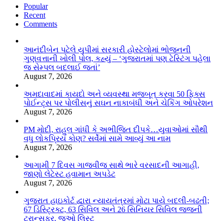
Popular
Recent
Comments
આનંદીબેન પટેલે યુપીમાં સરકારી હોસ્ટેલોમાં ભોજનની
ગુણવત્તાની ખોલી પોલ, કહ્યું – ‘ગુજરાતમાં પણ ટેસ્ટિંગ પહેલા
જ સેમ્પલ બદલાઈ જતાં’
August 7, 2026
અમદાવાદમાં કાયદો અને વ્યવસ્થા મજબૂત કરવા 50 ફિક્સ
પોઈન્ટ્સ પર પોલીસનું સઘન નાકાબંધી અને ચેકિંગ ઓપરેશન
August 7, 2026
PM મોદી, રાહુલ ગાંધી કે અભીજિત દીપકે…યુવાઓમાં સૌથી
વધુ લોકપ્રિય કોણ? સર્વેમાં સામે આવ્યું આ નામ
August 7, 2026
આગામી 7 દિવસ ગાજવીજ સાથે ભારે વરસાદની આગાહી,
જાણો લેટેસ્ટ હવામાન અપડેટ
August 7, 2026
ગુજરાત હાઇકોર્ટ દ્વારા ન્યાયતંત્રમાં મોટા પાયે બદલી-બઢતી;
67 ડિસ્ટ્રિક્ટ, 63 સિવિલ અને 26 સિનિયર સિવિલ જજની
ટ્રાન્સફર, જુઓ લિસ્ટ