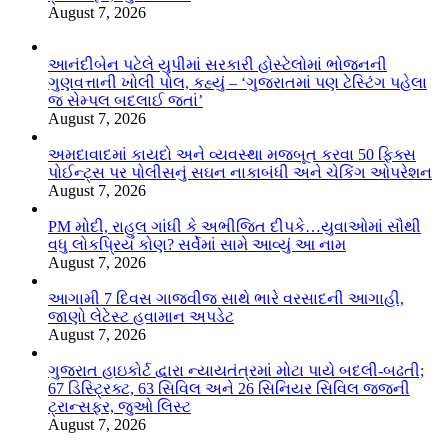
August 7, 2026
આનંદીબેન પટેલે યુપીમાં સરકારી હોસ્ટેલોમાં ભોજનની
ગુણવત્તાની ખોલી પોલ, કહ્યું – ‘ગુજરાતમાં પણ ટેસ્ટિંગ પહેલા
જ સેમ્પલ બદલાઈ જતાં’
August 7, 2026
અમદાવાદમાં કાયદો અને વ્યવસ્થા મજબૂત કરવા 50 ફિક્સ
પોઈન્ટ્સ પર પોલીસનું સઘન નાકાબંધી અને ચેકિંગ ઓપરેશન
August 7, 2026
PM મોદી, રાહુલ ગાંધી કે અભીજિત દીપકે…યુવાઓમાં સૌથી
વધુ લોકપ્રિય કોણ? સર્વેમાં સામે આવ્યું આ નામ
August 7, 2026
આગામી 7 દિવસ ગાજવીજ સાથે ભારે વરસાદની આગાહી,
જાણો લેટેસ્ટ હવામાન અપડેટ
August 7, 2026
ગુજરાત હાઇકોર્ટ દ્વારા ન્યાયતંત્રમાં મોટા પાયે બદલી-બઢતી;
67 ડિસ્ટ્રિક્ટ, 63 સિવિલ અને 26 સિનિયર સિવિલ જજની
ટ્રાન્સફર, જુઓ લિસ્ટ
August 7, 2026