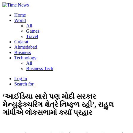
Home
World
All
Games
Travel
Gujarat
Ahmedabad
Business
Technology
All
Business Tech
Log In
Search for
‘આઈડિયા સારો પણ મોદી સરકાર
મેન્યુફેક્ચરિંગ ક્ષેત્રે નિષ્ફળ રહી’, રાહુલ
ગાંધીએ લોકસભામાં કર્યા પ્રહાર