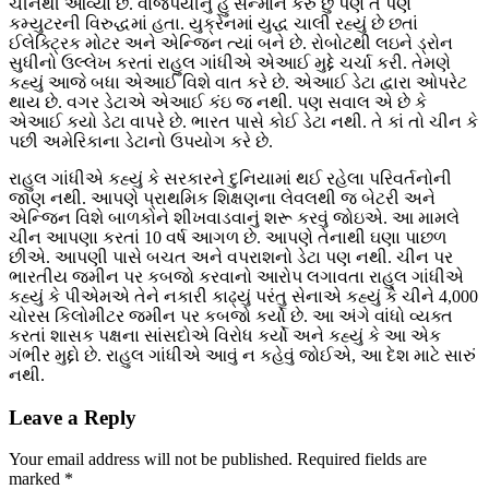
ચીનથી આવ્યા છે. વાજપેયીનું હું સન્માન કરું છું પણ તે પણ
કમ્યુટરની વિરુદ્ધમાં હતા. યુક્રેનમાં યુદ્ધ ચાલી રહ્યું છે છતાં
ઈલેક્ટ્રિક મોટર અને એન્જિન ત્યાં બને છે. રોબોટથી લઇને ડ્રોન
સુધીનો ઉલ્લેખ કરતાં રાહુલ ગાંધીએ એઆઈ મુદ્દે ચર્ચા કરી. તેમણે
કહ્યું આજે બધા એઆઈ વિશે વાત કરે છે. એઆઈ ડેટા દ્વારા ઓપરેટ
થાય છે. વગર ડેટાએ એઆઈ કંઇ જ નથી. પણ સવાલ એ છે કે
એઆઈ કયો ડેટા વાપરે છે. ભારત પાસે કોઈ ડેટા નથી. તે કાં તો ચીન કે
પછી અમેરિકાના ડેટાનો ઉપયોગ કરે છે.
રાહુલ ગાંધીએ કહ્યું કે સરકારને દુનિયામાં થઈ રહેલા પરિવર્તનોની
જાણ નથી. આપણે પ્રાથમિક શિક્ષણના લેવલથી જ બેટરી અને
એન્જિન વિશે બાળકોને શીખવાડવાનું શરૂ કરવું જોઇએ. આ મામલે
ચીન આપણા કરતાં 10 વર્ષ આગળ છે. આપણે તેનાથી ઘણા પાછળ
છીએ. આપણી પાસે બચત અને વપરાશનો ડેટા પણ નથી. ચીન પર
ભારતીય જમીન પર કબજો કરવાનો આરોપ લગાવતા રાહુલ ગાંધીએ
કહ્યું કે પીએમએ તેને નકારી કાઢ્યું પરંતુ સેનાએ કહ્યું કે ચીને 4,000
ચોરસ કિલોમીટર જમીન પર કબજો કર્યો છે. આ અંગે વાંધો વ્યક્ત
કરતાં શાસક પક્ષના સાંસદોએ વિરોધ કર્યો અને કહ્યું કે આ એક
ગંભીર મુદ્દો છે. રાહુલ ગાંધીએ આવું ન કહેવું જોઈએ, આ દેશ માટે સારું
નથી.
Leave a Reply
Your email address will not be published.
Required fields are
marked
*