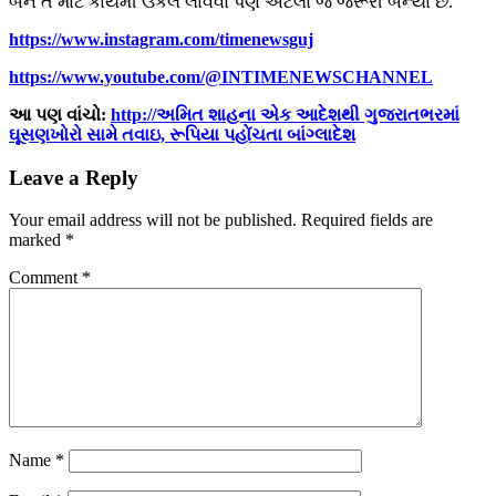
બને તે માટે કાયમી ઉકેલ લાવવો પણ એટલો જ જરૂરી બન્યો છે.
https://www.instagram.com/timenewsguj
https://www.youtube.com/@INTIMENEWSCHANNEL
આ પણ વાંચો:
http://અમિત શાહના એક આદેશથી ગુજરાતભરમાં
ઘૂસણખોરો સામે તવાઇ, રૂપિયા પહોંચતા બાંગ્લાદેશ
Leave a Reply
Your email address will not be published.
Required fields are
marked
*
Comment
*
Name
*