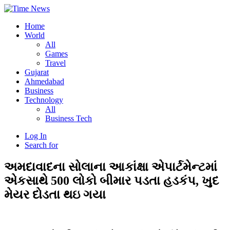
Home
World
All
Games
Travel
Gujarat
Ahmedabad
Business
Technology
All
Business Tech
Log In
Search for
અમદાવાદના સોલાના આકાંક્ષા એપાર્ટમેન્ટમાં
એકસાથે 500 લોકો બીમાર પડતા હડકંપ, ખુદ
મેયર દોડતા થઇ ગયા