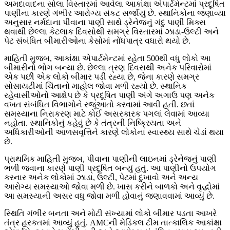
અમદાવાદના સોલા વિસ્તારમાં આવેલા આકાંક્ષા એપાર્ટમેન્ટમાં પ્રદૂષિત
પાણીના કારણે ગંભીર આરોગ્ય સંકટ સર્જાયું છે. સ્થાનિકોના જણાવ્યા
અનુસાર નર્મદાના પીવાના પાણી સાથે ડ્રેનેજનું ગંદુ પાણી મિક્સ
થવાથી છેલ્લા કેટલાક દિવસોથી સમગ્ર વિસ્તારમાં ઝાડા-ઉલ્ટી અને
પેટ સંબંધિત બીમારીઓના કેસોમાં નોંધપાત્ર વધારો થયો છે.
માહિતી મુજબ, આકાંક્ષા એપાર્ટમેન્ટમાં રહેતા 500થી વધુ લોકો આ
બીમારીનો ભોગ બન્યા છે. છેલ્લા ત્રણ દિવસથી અનેક પરિવારોમાં
એક પછી એક લોકો બીમાર પડી રહ્યા છે, જેના કારણે સમગ્ર
સોસાયટીમાં ચિંતાનો માહોલ જોવા મળી રહ્યો છે. સ્થાનિક
રહેવાસીઓનો આક્ષેપ છે કે પ્રદૂષિત પાણી અંગે અગાઉ પણ અનેક
વખત સંબંધિત વિભાગોને રજૂઆતો કરવામાં આવી હતી. છતાં
સમસ્યાના નિરાકરણ માટે કોઈ અસરકારક પગલાં લેવામાં આવ્યા
નહોતા. સ્થાનિકોનું કહેવું છે કે તંત્રની નિષ્ક્રિયતા અને
અધિકારીઓની આળસવૃત્તિને કારણે લોકોના સ્વાસ્થ્ય સાથે ચેડાં થયા
છે.
પ્રાથમિક માહિતી મુજબ, પીવાના પાણીની લાઇનમાં ડ્રેનેજનું પાણી
ભળી જવાના કારણે પાણી પ્રદૂષિત બન્યું હતું. આ પાણીનો ઉપયોગ
કરનાર અનેક લોકોમાં ઝાડા, ઉલ્ટી, પેટમાં દુખાવો અને અન્ય
આરોગ્ય સમસ્યાઓ જોવા મળી છે. ખાસ કરીને બાળકો અને વૃદ્ધોમાં
આ સમસ્યાની અસર વધુ જોવા મળી હોવાનું જણાવવામાં આવ્યું છે.
સ્થિતિ ગંભીર બનતા અને મોટી સંખ્યામાં લોકો બીમાર પડતા આખરે
તંત્ર હરકતમાં આવ્યું હતું. AMCની મેડિકલ ટીમ તાત્કાલિક આકાંક્ષા