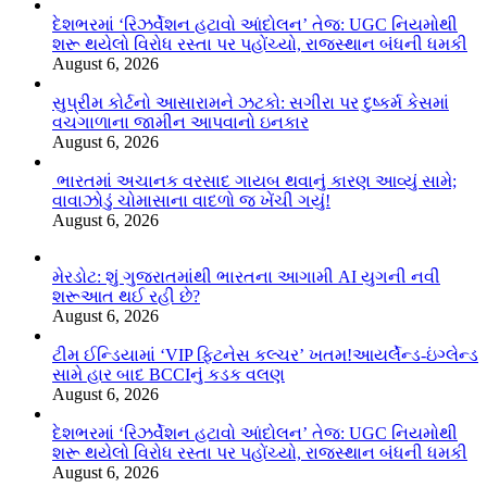
દેશભરમાં ‘રિઝર્વેશન હટાવો આંદોલન’ તેજ: UGC નિયમોથી
શરૂ થયેલો વિરોધ રસ્તા પર પહોંચ્યો, રાજસ્થાન બંધની ધમકી
August 6, 2026
સુપ્રીમ કોર્ટનો આસારામને ઝટકો: સગીરા પર દુષ્કર્મ કેસમાં
વચગાળાના જામીન આપવાનો ઇનકાર
August 6, 2026
ભારતમાં અચાનક વરસાદ ગાયબ થવાનું કારણ આવ્યું સામે;
વાવાઝોડું ચોમાસાના વાદળો જ ખેંચી ગયું!
August 6, 2026
મેરડોટ: શું ગુજરાતમાંથી ભારતના આગામી AI યુગની નવી
શરૂઆત થઈ રહી છે?
August 6, 2026
ટીમ ઈન્ડિયામાં ‘VIP ફિટનેસ કલ્ચર’ ખતમ!આયર્લેન્ડ-ઇંગ્લેન્ડ
સામે હાર બાદ BCCIનું કડક વલણ
August 6, 2026
દેશભરમાં ‘રિઝર્વેશન હટાવો આંદોલન’ તેજ: UGC નિયમોથી
શરૂ થયેલો વિરોધ રસ્તા પર પહોંચ્યો, રાજસ્થાન બંધની ધમકી
August 6, 2026