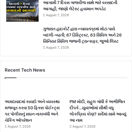
આગામી 7 દિવસ ગાજવીજ સાથે ભારે વરસાદની
આગાહી, જાણો લેટેસ્ટ હવામાન અપડેટ
August 7, 2026
ગુજરાત હાઇકોર્ટ દ્વારા ન્યાયતંત્રમાં મોટા પાયે
બદલી-બઢતી; 67 ડિસ્ટ્રિક્ટ, 63 સિવિલ અને 26
સિનિયર સિવિલ જજની ટ્રાન્સફર, જુઓ લિસ્ટ
August 7, 2026
Recent Tech News
અમદાવાદમાં કાયદો અને વ્યવસ્થા
PM મોદી, રાહુલ ગાંધી કે અભીજિત
મજબૂત કરવા 50 ફિક્સ પોઈન્ટ્સ
દીપકે…યુવાઓમાં સૌથી વધુ
પર પોલીસનું સઘન નાકાબંધી અને
લોકપ્રિય કોણ? સર્વેમાં સામે આવ્યું
ચેકિંગ ઓપરેશન
આ નામ
August 7, 2026
August 7, 2026