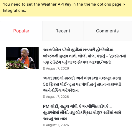
You need to set the Weather API Key in the theme options page >
Integrations.
Popular
Recent
Comments
આનંદીબેન પટેલે યુપીમાં સરકારી હોસ્ટેલોમાં
ભોજનની ગુણવત્તાની ખોલી પોલ, કહ્યું – ‘ગુજરાતમાં
પણ ટેસ્ટિંગ પહેલા જ સેમ્પલ બદલાઈ જતાં’
August 7, 2026
અમદાવાદમાં કાયદો અને વ્યવસ્થા મજબૂત કરવા
50 ફિક્સ પોઈન્ટ્સ પર પોલીસનું સઘન નાકાબંધી
અને ચેકિંગ ઓપરેશન
August 7, 2026
PM મોદી, રાહુલ ગાંધી કે અભીજિત દીપકે…
યુવાઓમાં સૌથી વધુ લોકપ્રિય કોણ? સર્વેમાં સામે
આવ્યું આ નામ
August 7, 2026