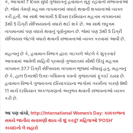
કે, આગામી 7 દિવસ સુધી ગુજરાતનું હવામાન સૂકું રહેવાની સંભાવનાઓ
છે. જેમાં તેમણે મહત્તમ તાપમાનમાં વધારો થવાની શક્યતાઓ વ્યક્ત
કરી હતી. આ સાથે આગામી 5 દિવસ દરમિયાન મહત્તમ તાપમાનમાં
3થી 5 ડિગ્રી સેલ્સિયસનો વધારો થઈ શકે છે. આ સાથે લઘુત્તમ
તાપમાનમાં પણ વધારો થવાનું પૂર્વાનુમાન છે. જેમાં પણ 3થી 5 ડિગ્રી
સેલ્સિયસ જેટલો વધારો થવાની સંભાવનાઓ વ્યક્ત કરવામાં આવી છે.
મહત્વનું છે કે, હવામાન વિભાગ દ્વારા ગઇકાલે એટલે કે શુક્રવારે
આપવામાં આવેલી માહિતી પ્રમાણે ગુજરાતમાં સૌથી ઊંચું મહત્તમ
તાપમાન 37.7 ડિગ્રી સેલ્સિયસ તાપમાન ભૂજમાં નોંધાયું હતુ. મહત્વનું
છે કે, હાલ ઉત્તરથી ઉત્તર-પશ્ચિમના પવનો ગુજરાતમાં ફૂંકાઈ રહ્યા છે.
હવામાન વિભાગે ગુજરાતના દરિયાકાંઠાના ભાગોમાં ગરમીના કારણે 9થી
11 માર્ચ દરમિયાન અકળામણનો અનુભવ થવાની સંભાવનાઓ વ્યક્ત
કરી છે.
આ પણ વાંચો,
http://International Women’s Day: કામકાજના
સમયે જાતીય સતામણી થાય તો શું કરવું? મહિલાઓ ‘POSH’
કાયદાનો લે સહારો