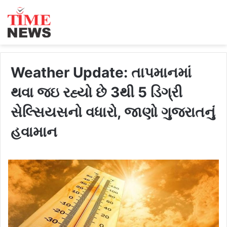
Weather Update: તાપમાનમાં
થવા જઇ રહ્યો છે 3થી 5 ડિગ્રી
સેલ્સિયસનો વધારો, જાણો ગુજરાતનું
હવામાન