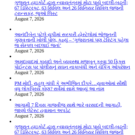
ગુજરાત હાઇકોર્ટ દ્વારા ન્યાયતંત્રમાં મોટા પાયે બદલી-બઢતી;
67 ડિસ્ટ્રિક્ટ, 63 સિવિલ અને 26 સિનિયર સિવિલ જજની
ટ્રાન્સફર, જુઓ લિસ્ટ
August 7, 2026
આનંદીબેન પટેલે યુપીમાં સરકારી હોસ્ટેલોમાં ભોજનની
ગુણવત્તાની ખોલી પોલ, કહ્યું – ‘ગુજરાતમાં પણ ટેસ્ટિંગ પહેલા
જ સેમ્પલ બદલાઈ જતાં’
August 7, 2026
અમદાવાદમાં કાયદો અને વ્યવસ્થા મજબૂત કરવા 50 ફિક્સ
પોઈન્ટ્સ પર પોલીસનું સઘન નાકાબંધી અને ચેકિંગ ઓપરેશન
August 7, 2026
PM મોદી, રાહુલ ગાંધી કે અભીજિત દીપકે…યુવાઓમાં સૌથી
વધુ લોકપ્રિય કોણ? સર્વેમાં સામે આવ્યું આ નામ
August 7, 2026
આગામી 7 દિવસ ગાજવીજ સાથે ભારે વરસાદની આગાહી,
જાણો લેટેસ્ટ હવામાન અપડેટ
August 7, 2026
ગુજરાત હાઇકોર્ટ દ્વારા ન્યાયતંત્રમાં મોટા પાયે બદલી-બઢતી;
67 ડિસ્ટ્રિક્ટ, 63 સિવિલ અને 26 સિનિયર સિવિલ જજની