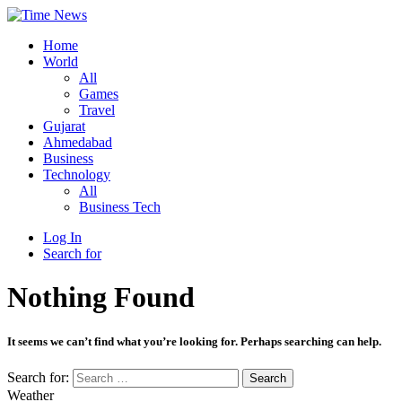
Home
World
All
Games
Travel
Gujarat
Ahmedabad
Business
Technology
All
Business Tech
Log In
Search for
Nothing Found
It seems we can’t find what you’re looking for. Perhaps searching can help.
Search for:
Weather