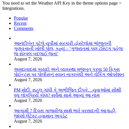
You need to set the Weather API Key in the theme options page >
Integrations.
Popular
Recent
Comments
આનંદીબેન પટેલે યુપીમાં સરકારી હોસ્ટેલોમાં ભોજનની
ગુણવત્તાની ખોલી પોલ, કહ્યું – ‘ગુજરાતમાં પણ ટેસ્ટિંગ પહેલા
જ સેમ્પલ બદલાઈ જતાં’
August 7, 2026
અમદાવાદમાં કાયદો અને વ્યવસ્થા મજબૂત કરવા 50 ફિક્સ
પોઈન્ટ્સ પર પોલીસનું સઘન નાકાબંધી અને ચેકિંગ ઓપરેશન
August 7, 2026
PM મોદી, રાહુલ ગાંધી કે અભીજિત દીપકે…યુવાઓમાં સૌથી
વધુ લોકપ્રિય કોણ? સર્વેમાં સામે આવ્યું આ નામ
August 7, 2026
આગામી 7 દિવસ ગાજવીજ સાથે ભારે વરસાદની આગાહી,
જાણો લેટેસ્ટ હવામાન અપડેટ
August 7, 2026