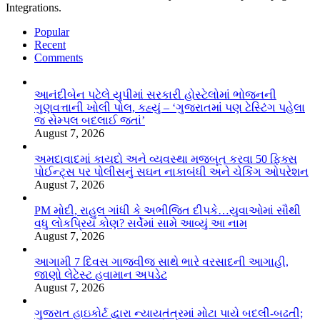
Integrations.
Popular
Recent
Comments
આનંદીબેન પટેલે યુપીમાં સરકારી હોસ્ટેલોમાં ભોજનની
ગુણવત્તાની ખોલી પોલ, કહ્યું – ‘ગુજરાતમાં પણ ટેસ્ટિંગ પહેલા
જ સેમ્પલ બદલાઈ જતાં’
August 7, 2026
અમદાવાદમાં કાયદો અને વ્યવસ્થા મજબૂત કરવા 50 ફિક્સ
પોઈન્ટ્સ પર પોલીસનું સઘન નાકાબંધી અને ચેકિંગ ઓપરેશન
August 7, 2026
PM મોદી, રાહુલ ગાંધી કે અભીજિત દીપકે…યુવાઓમાં સૌથી
વધુ લોકપ્રિય કોણ? સર્વેમાં સામે આવ્યું આ નામ
August 7, 2026
આગામી 7 દિવસ ગાજવીજ સાથે ભારે વરસાદની આગાહી,
જાણો લેટેસ્ટ હવામાન અપડેટ
August 7, 2026
ગુજરાત હાઇકોર્ટ દ્વારા ન્યાયતંત્રમાં મોટા પાયે બદલી-બઢતી;