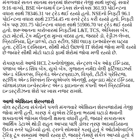
મંગળવારે સતત સાતમા સત્રમાં શેરબજાર તેજી સાથે ખુલ્યું. સવારે
9:16 વાગ્યે, BSE બેન્ચમાર્ક ઇન્ડેક્સ સેન્સેક્સ 361.93 પોઈન્ટના
વધારા સાથે 78346.31 પર ટ્રેડ થઈ રહ્યો હતો. NSEનો નિફ્ટી 96.1
પોઈન્ટના વધારા સાથે 23754.45 ના સ્તરે ટ્રેડ કરી રહ્યો હતો. નિફ્ટી
બેંક પણ 201.75 પોઈન્ટના વધારા સાથે 51906.70 પર ટ્રેડ થઈ રહ્યો
હતો. શરૂઆતના કારોબારમાં નિફ્ટીમાં L&T, TCS, એક્સિસ બેંક,
ટાટા મોટર્સ, ટેક મહિન્દ્રા મુખ્ય વધ્યા હતા, જ્યારે ડૉ. રેડ્ડીઝ લેબ્સ,
બ્રિટાનિયા, હિન્ડાલ્કો, ટાટા સ્ટીલ, SBI લાઇફ ઇન્શ્યોરન્સ ઘટ્યા
હતા. ટ્રેડિંગ દરમિયાન, સૌથી મોટો ઉછાળો IT શેરોમાં જોવા મળી રહ્યો
છે જ્યારે સૌથી મોટો ઘટાડો ફાર્મા શેરોમાં જોવા મળી રહ્યો છે.
રોકાણકારો આજે HCL ટેક્નોલોજીસ, સેન્ટ્રલ બેંક ઓફ ઈન્ડિયા,
પંજાબ એન્ડ સિંધ બેંક, યુકો બેંક, ગુજરાત નર્મદા વેલી ફર્ટિલાઇઝર્સ
એન્ડ કેમિકલ્સ, બ્રિગેડ એન્ટરપ્રાઇઝ, વિપ્રો, ટીટીકે પ્રેસ્ટિજ,
સ્ટર્લિંગ એન્ડ વિલ્સન રિન્યુએબલ એનર્જી, હ્યુન્ડાઇ મોટર ઈન્ડિયા,
ચોલામંડલમ ઇન્વેસ્ટમેન્ટ એન્ડ ફાઇનાન્સ કંપની અને બ્રિટાનિયા
ઇન્ડસ્ટ્રીઝના શેરો પર ખાસ નજર રાખશે.
આજે એશિયન શેરબજારો
વોલ સ્ટ્રીટના સંકેતોને પગલે મંગળવારે એશિયન શેરબજારોમાં તેજી
જોવા મળી હતી, કારણ કે યુએસ ટેરિફના ભયમાં ઘટાડો થવાની
શક્યતાએ જોખમ લેવાની ક્ષમતા વધારી હતી, જ્યારે સકારાત્મક
આર્થિક ડેટાએ થોડી રાહત આપ્યા પછી ડોલર ત્રણ અઠવાડિયાના
ઉચ્ચ સ્તરે પહોંચ્યો હતો. ટ્રમ્પે સોમવારે કહ્યું હતું કે ઓટોમોબાઈલ
ટેરિફ ટૂંક સમયમાં આવી રહ્યા છે, જ્યારે તેમણે સંકેત આપ્યો હતો કે