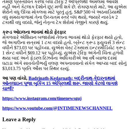
તેમણે પ્રસ્તાવિત કરેલા બધા ટેરિફ 2 એપ્રિલથી અમલમાં આવશે
નહીં અને કેટલાક દેશોને છૂટ મળી શકે છે. રોકાણકારો માટે, આ યુએસ
શેરોને વધુ ઊંચા મોકલવા માટે પૂરતું હતું. S&P 500 બે અઠવાડિયાથી
વધુ સમયગાળામાં તેના ઉચ્ચતમ સ્તરે બંધ થયો, જ્યારે નાસ્ડેક 2
ટકાથી વધુ વધ્યો, જેનું નેતૃત્વ ટેક શેરોમાં તેજીને કારણે થયું.
ક્રૂડ ઓઇલના ભાવમાં થોડો ફેરફાર
મંગળવારે એશિયન બજારોમાં તેલના ભાવમાં થોડો ફેરફાર થયો હતો,
જે અગાઉના સત્રમાં 1 ટકા વધ્યો હતો. બ્રેન્ટ ક્રૂડ ફ્યુચર્સ 3 સેન્ટ
વધીને $73.03 પર પહોંચ્યા. યુએસ વેસ્ટ ટેક્સાસ ઇન્ટરમીડિયેટ ક્રૂડ
1 સેન્ટ વધીને $69.12 પર પહોંચ્યું. યુએસ ટેરિફ અંગેની ચિંતા હળવી
થયા બાદ અને ફેડરલ રિઝર્વના અધિકારીએ આ વર્ષે વ્યાજ દરમાં
ઘટાડા અંગે સાવચેતીભર્યું વલણ અપનાવવાનો સંકેત આપ્યા બાદ સોનું
$3,013.75 પ્રતિ ઔંસ પર સ્થિર રહ્યું.
આ પણ વાંચો,
Badrinath-Kedarnath: બદ્રીનાથ-કેદારનાથમાં
ઓનલાઇન પૂજા બુકિંગ 15 એપ્રિલથી શરૂ, જાણો કેટલો લાગશે
ચાર્જ?
https://www.instagram.com/timenewsguj
https://www.youtube.com/@INTIMENEWSCHANNEL
Leave a Reply