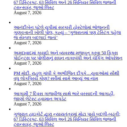
67 ડિસ્ટ્રિક્ટ, 63 સિવિલ અને 26 સિનિયર સિવિલ જજની
ટ્રાન્સફર, જુઓ લિસ્ટ
August 7, 2026
આનંદીબેન પટેલે યુપીમાં સરકારી હોસ્ટેલોમાં ભોજનની
ગુણવત્તાની ખોલી પોલ, કહ્યું – ‘ગુજરાતમાં પણ ટેસ્ટિંગ પહેલા
જ સેમ્પલ બદલાઈ જતાં’
August 7, 2026
અમદાવાદમાં કાયદો અને વ્યવસ્થા મજબૂત કરવા 50 ફિક્સ
પોઈન્ટ્સ પર પોલીસનું સઘન નાકાબંધી અને ચેકિંગ ઓપરેશન
August 7, 2026
PM મોદી, રાહુલ ગાંધી કે અભીજિત દીપકે…યુવાઓમાં સૌથી
વધુ લોકપ્રિય કોણ? સર્વેમાં સામે આવ્યું આ નામ
August 7, 2026
આગામી 7 દિવસ ગાજવીજ સાથે ભારે વરસાદની આગાહી,
જાણો લેટેસ્ટ હવામાન અપડેટ
August 7, 2026
ગુજરાત હાઇકોર્ટ દ્વારા ન્યાયતંત્રમાં મોટા પાયે બદલી-બઢતી;
67 ડિસ્ટ્રિક્ટ, 63 સિવિલ અને 26 સિનિયર સિવિલ જજની
ટ્રાન્સફર, જુઓ લિસ્ટ