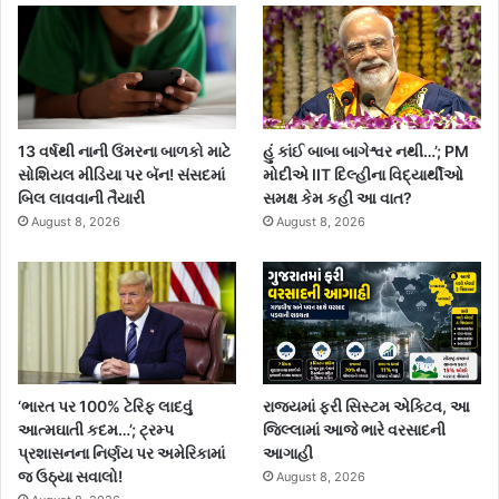
13 વર્ષથી નાની ઉંમરના બાળકો માટે
હું કાંઈ બાબા બાગેશ્વર નથી…’; PM
સોશિયલ મીડિયા પર બૅન! સંસદમાં
મોદીએ IIT દિલ્હીના વિદ્યાર્થીઓ
બિલ લાવવાની તૈયારી
સમક્ષ કેમ કહી આ વાત?
August 8, 2026
August 8, 2026
‘ભારત પર 100% ટેરિફ લાદવું
રાજ્યમાં ફરી સિસ્ટમ એક્ટિવ, આ
આત્મઘાતી કદમ…’; ટ્રમ્પ
જિલ્લામાં આજે ભારે વરસાદની
પ્રશાસનના નિર્ણય પર અમેરિકામાં
આગાહી
જ ઉઠ્યા સવાલો!
August 8, 2026