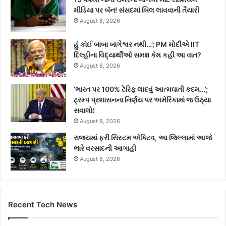
મીડિયા પર બૅન! સંસદમાં બિલ લાવવાની તૈયારી
August 8, 2026
હું કાંઈ બાબા બાગેશ્વર નથી…’; PM મોદીએ IIT
દિલ્હીના વિદ્યાર્થીઓ સમક્ષ કેમ કહી આ વાત?
August 8, 2026
‘ભારત પર 100% ટેરિફ લાદવું આત્મઘાતી કદમ…’;
ટ્રમ્પ પ્રશાસનના નિર્ણય પર અમેરિકામાં જ ઉઠ્યા
સવાલો!
August 8, 2026
રાજ્યમાં ફરી સિસ્ટમ એક્ટિવ, આ જિલ્લામાં આજે
ભારે વરસાદની આગાહી
August 8, 2026
Recent Tech News