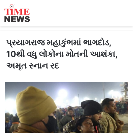
પ્રયાગરાજ મહાકુંભમાં ભાગદોડ,
10થી વધુ લોકોના મોતની આશંકા,
અમૃત સ્નાન રદ