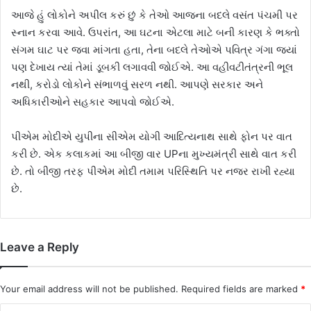
આજે હું લોકોને અપીલ કરું છું કે તેઓ આજના બદલે વસંત પંચમી પર
સ્નાન કરવા આવે. ઉપરાંત, આ ઘટના એટલા માટે બની કારણ કે ભક્તો
સંગમ ઘાટ પર જવા માંગતા હતા, તેના બદલે તેઓએ પવિત્ર ગંગા જ્યાં
પણ દેખાય ત્યાં તેમાં ડૂબકી લગાવવી જોઈએ. આ વહીવટીતંત્રની ભૂલ
નથી, કરોડો લોકોને સંભાળવું સરળ નથી. આપણે સરકાર અને
અધિકારીઓને સહકાર આપવો જોઈએ.
પીએમ મોદીએ યુપીના સીએમ યોગી આદિત્યનાથ સાથે ફોન પર વાત
કરી છે. એક કલાકમાં આ બીજી વાર UPના મુખ્યમંત્રી સાથે વાત કરી
છે. તો બીજી તરફ પીએમ મોદી તમામ પરિસ્થિતિ પર નજર રાખી રહ્યા
છે.
Leave a Reply
Your email address will not be published.
Required fields are marked
*