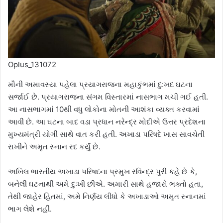
Oplus_131072
મૌની અમાવસ્યા પહેલા પ્રયાગરાજના મહાકુંભમાં દુ:ખદ ઘટના
સર્જાઈ છે. પ્રયાગરાજના સંગમ વિસ્તારમાં નાસભાગ મચી ગઈ હતી.
આ નાસભાગમાં 10થી વધુ લોકોના મોતની આશંકા વ્યક્ત કરવામાં
આવી છે. આ ઘટના બાદ વડા પ્રધાન નરેન્દ્ર મોદીએ ઉત્તર પ્રદેશના
મુખ્યમંત્રી યોગી સાથે વાત કરી હતી. અખાડા પરિષદે ખાસ સાવચેતી
રાખીને અમૃત સ્નાન રદ કર્યું છે.
અખિલ ભારતીય અખાડા પરિષદના પ્રમુખ રવિન્દ્ર પુરી કહે છે કે,
બનેલી ઘટનાથી અમે દુઃખી છીએ. અમારી સાથે હજારો ભક્તો હતા,
તેથી જાહેર હિતમાં, અમે નિર્ણય લીધો કે અખાડાઓ અમૃત સ્નાનમાં
ભાગ લેશે નહીં.