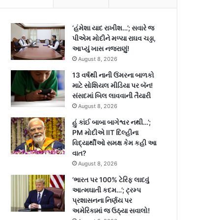
‘હંમેશા યાદ રાખીશ…’; સવારે જ
પીએમ મોદીને મળ્યા રાઘવ ચડ્ડા,
આપ્યું ખાસ નજરાણું!
August 8, 2026
13 વર્ષથી નાની ઉંમરના બાળકો
માટે સોશિયલ મીડિયા પર બૅન!
સંસદમાં બિલ લાવવાની તૈયારી
August 8, 2026
હું કાંઈ બાબા બાગેશ્વર નથી…’;
PM મોદીએ IIT દિલ્હીના
વિદ્યાર્થીઓ સમક્ષ કેમ કહી આ
વાત?
August 8, 2026
‘ભારત પર 100% ટેરિફ લાદવું
આત્મઘાતી કદમ…’; ટ્રમ્પ
પ્રશાસનના નિર્ણય પર
અમેરિકામાં જ ઉઠ્યા સવાલો!