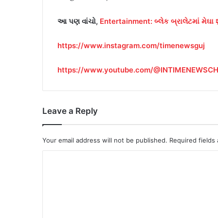
આ પણ વાંચો,
Entertainment: બ્લેક બ્રાલેટમાં મેઘા
https://www.instagram.com/timenewsguj
https://www.youtube.com/@INTIMENEWSC
Leave a Reply
Your email address will not be published.
Required fields
C
o
m
m
e