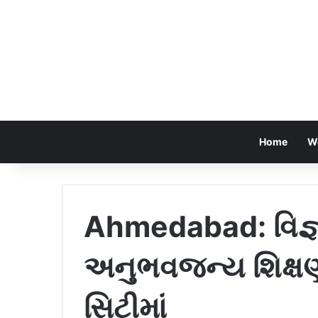
Home
W
Ahmedabad: વિજ્ઞા
અનુભવજન્ય શિક્ષ
સિટીમાં