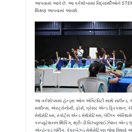
આપવામાં આવે છે. આ વર્કશોપ્સમાં વિદ્યાર્થીઓને STE
શિક્ષણ આપવામાં આવશે.
આ વર્કશોપ્સમાં હેન્ડ્સ ઓન એક્ટિવિટી સાથે સાઉન્ડ, ઓ
મશીન્સ, એસ્ટ્રોનોમી, ફોર્સ, પ્રેસર એન્ડ ફ્રિકશન, 
મેથેમેટિક્સ, સ્પોર્ટ્સ એન્ડ મેથેમેટિક્સ, બેઝિક એર
કમ્પ્યુટેશનલ થિંકિંગ, થ્રી-ડી વિઝ્યુલાઈઝેશન એન્ડ જ
એન્હેન્સ્ડ લર્નિંગ, પેપરબેઝ્ડ મેથેમેટિક્સ જેવા વિષય