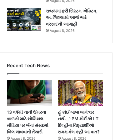
August 8, 2026
રાજ્યમાં ફરી સિસ્ટમ એક્ટિવ,
આ જિલ્લામાં આજે ભારે
વરસાદની આગાહી
August 8, 2026
Recent Tech News
13 વર્ષથી નાની ઉંમરના
હું કાંઈ બાબા બાગેશ્વર
બાળકો માટે સોશિયલ
નથી…’; PM મોદીએ IIT
મીડિયા પર બૅન! સંસદમાં
દિલ્હીના વિદ્યાર્થીઓ
બિલ લાવવાની તૈયારી
સમક્ષ કેમ કહી આ વાત?
August 8, 2026
August 8, 2026