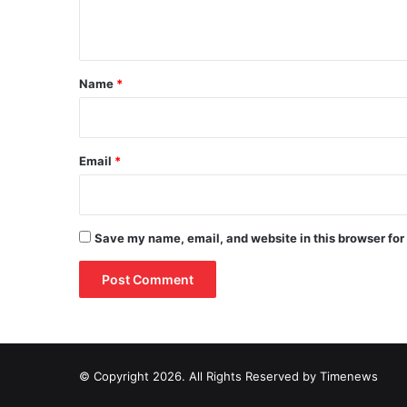
n
t
*
Name
*
Email
*
Save my name, email, and website in this browser for
© Copyright 2026. All Rights Reserved by Timenews