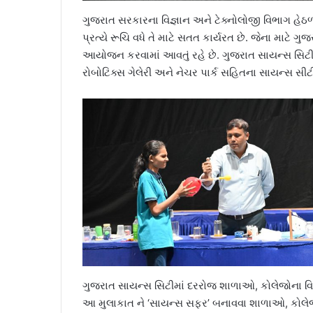
ગુજરાત સરકારના વિજ્ઞાન અને ટેક્નોલોજી વિભાગ હેઠળ 
પ્રત્યે રૂચિ વધે તે માટે સતત કાર્યરત છે. જેના માટે ગ
આયોજન કરવામાં આવતું રહે છે. ગુજરાત સાયન્સ સિટીના
રોબોટિક્સ ગેલેરી અને નેચર પાર્ક સહિતના સાયન્સ સી
ગુજરાત સાયન્સ સિટીમાં દરરોજ શાળાઓ, કોલેજોના વિદ
આ મુલાકાત ને ‘સાયન્સ સફર’ બનાવવા શાળાઓ, કોલેજોના વ