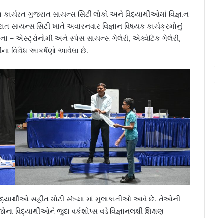
કાર્યરત ગુજરાત સાયન્સ સિટી લોકો અને વિદ્યાર્થીઓમાં વિજ્ઞાન
ુજરાત સાયન્સ સિટી ખાતે અવારનવાર વિજ્ઞાન વિષયક કાર્યક્રમોનું
 – એસ્ટ્રોનોમી અને સ્પેસ સાયન્સ ગેલેરી, એક્વેટિક ગેલેરી,
ટીના વિવિધ આકર્ષણો આવેલા છે.
્યાર્થીઓ સહીત મોટી સંખ્યા માં મુલાકાતીઓ આવે છે. તેઓની
િદ્યાર્થીઓને જુદા વર્કશોપ્સ વડે વિજ્ઞાનલક્ષી શિક્ષણ