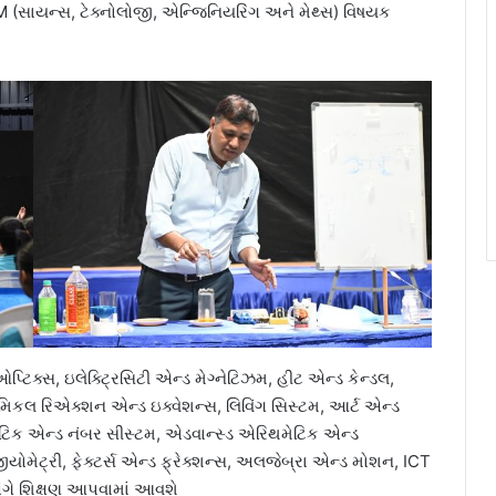
M (સાયન્સ, ટેક્નોલોજી, એન્જિનિયરિંગ અને મેથ્સ) વિષયક
પ્ટિક્સ, ઇલેક્ટ્રિસિટી એન્ડ મેગ્નેટિઝમ, હીટ એન્ડ કેન્ડલ,
કેમિકલ રિએક્શન એન્ડ ઇક્વેશન્સ, લિવિંગ સિસ્ટમ, આર્ટ એન્ડ
િથમેટિક એન્ડ નંબર સીસ્ટમ, એડવાન્સ્ડ એરિથમેટિક એન્ડ
ીયોમેટ્રી, ફેક્ટર્સ એન્ડ ફ્રેક્શન્સ, અલજેબ્રા એન્ડ મોશન, ICT
ો અંગે શિક્ષણ આપવામાં આવશે