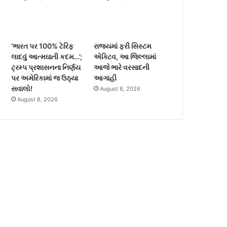
‘ભારત પર 100% ટેરિફ
રાજ્યમાં ફરી સિસ્ટમ
લાદવું આત્મઘાતી કદમ…’;
એક્ટિવ, આ જિલ્લામાં
ટ્રમ્પ પ્રશાસનના નિર્ણય
આજે ભારે વરસાદની
પર અમેરિકામાં જ ઉઠ્યા
આગાહી
સવાલો!
August 8, 2026
August 8, 2026