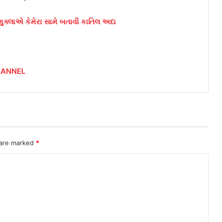
 શુક્લાએ કેમેરા સામે બતાવી કાતિલ અદા
HANNEL
 are marked
*