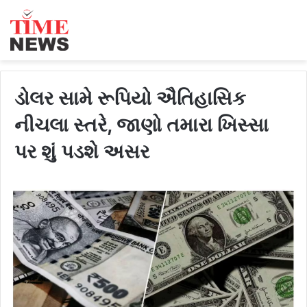
ડોલર સામે રૂપિયો ઐતિહાસિક
નીચલા સ્તરે, જાણો તમારા ખિસ્સા
પર શું પડશે અસર