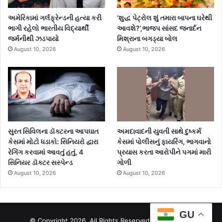
અમેરિકામાં ગર્લફ્રેન્ડની હત્યા કરી
‘શુદ્ધ પેટ્રોલ શું તમારા બાપના ઘરેથી
ભાગી રહેલો ભારતીય વિદ્યાર્થી
આવશે?’,ભાજપ સાંસદ જનાર્દન
જર્મનીથી ઝડપાયો
મિશ્રાના બગડ્યા બોલ
August 10, 2026
August 10, 2026
સુરત સિવિલના ડૉક્ટરના આપઘાત
અમદાવાદની યુવતી સાથે દુષ્કર્મ
કેસમાં મોટો ધડાકો: સિનિયરો દ્વારા
કેસમાં પોલીસનું ફાયરિંગ, ભાગવાનો
રેગિંગ કરવામાં આવતું હતું, 4
પ્રયાસ કરતા આરોપીને પગમાં મારી
સિનિયર ડૉક્ટર સસ્પેન્ડ
ગોળી
August 10, 2026
August 10, 2026
GU
© Copyright 2026. All Rights Reserved by Timenews