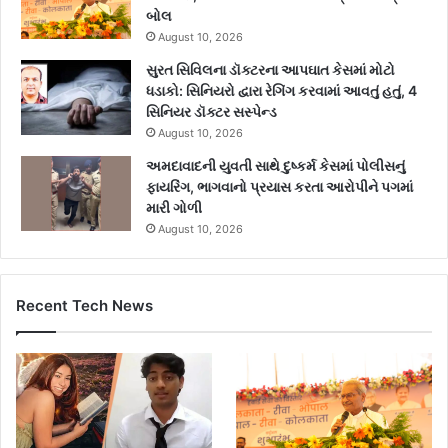
બોલ
August 10, 2026
સુરત સિવિલના ડૉક્ટરના આપઘાત કેસમાં મોટો
ધડાકો: સિનિયરો દ્વારા રેગિંગ કરવામાં આવતું હતું, 4
સિનિયર ડૉક્ટર સસ્પેન્ડ
August 10, 2026
અમદાવાદની યુવતી સાથે દુષ્કર્મ કેસમાં પોલીસનું
ફાયરિંગ, ભાગવાનો પ્રયાસ કરતા આરોપીને પગમાં
મારી ગોળી
August 10, 2026
Recent Tech News