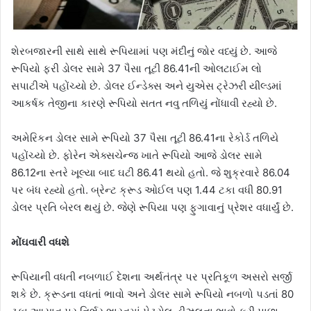
શેરબજારની સાથે સાથે રૂપિયામાં પણ મંદીનું જોર વધ્યું છે. આજે
રૂપિયો ફરી ડોલર સામે 37 પૈસા તૂટી 86.41ની ઓલટાઈમ લો
સપાટીએ પહોંચ્યો છે. ડોલર ઈન્ડેક્સ અને યુએસ ટ્રેઝરી યીલ્ડમાં
આકર્ષક તેજીના કારણે રૂપિયો સતત નવુ તળિયું નોંધાવી રહ્યો છે.
અમેરિકન ડોલર સામે રૂપિયો 37 પૈસા તૂટી 86.41ના રેકોર્ડ તળિયે
પહોંચ્યો છે. ફોરેન એક્સચેન્જ ખાતે રૂપિયો આજે ડોલર સામે
86.12ના સ્તરે ખૂલ્યા બાદ ઘટી 86.41 થયો હતો. જે શુક્રવારે 86.04
પર બંધ રહ્યો હતો. બ્રેન્ટ ક્રૂડ ઓઈલ પણ 1.44 ટકા વધી 80.91
ડોલર પ્રતિ બેરલ થયું છે. જેણે રૂપિયા પણ ફુગાવાનું પ્રેશર વધાર્યું છે.
મોંઘવારી વધશે
રૂપિયાની વધતી નબળાઈ દેશના અર્થતંત્ર પર પ્રતિકૂળ અસરો સર્જી
શકે છે. ક્રૂડના વધતાં ભાવો અને ડોલર સામે રૂપિયો નબળો પડતાં 80