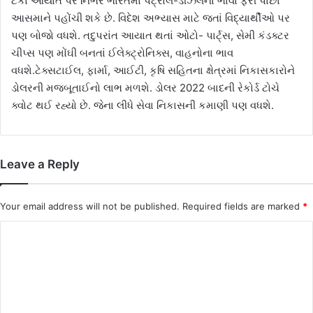
ટકા આયાત પર નિર્ભર ભારતમાં પેટ્રોલ-ડીઝલના ભાવો ફરી પાછા
આસમાને પહોંચી શકે છે. વિદેશ અભ્યાસ માટે જતાં વિદ્યાર્થીઓ પર
પણ બોજો વધશે. તદુપરાંત આયાત થતાં ઓટો- પાર્ટ્સ, સેમી કંડક્ટર
ચીપ્સ પણ મોંઘી બનતાં ઈલેક્ટ્રોનિક્સ, વાહનોના ભાવ
વધશે.ટેક્સટાઈલ, ફાર્મા, આઈટી, કૃષિ સહિતના ક્ષેત્રમાં નિકાસકારોને
ડોલરની મજબૂતાઈનો લાભ મળશે. ડોલર 2022 બાદની રેકોર્ડ ટોચે
ક્વોટ થઈ રહ્યો છે. જેના લીધે સેવા નિકાસની કમાણી પણ વધશે.
Leave a Reply
Your email address will not be published.
Required fields are marked
*
C
o
m
m