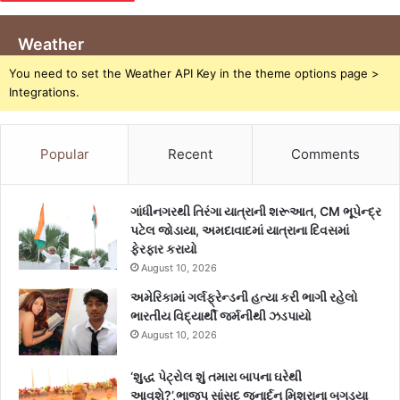
Weather
You need to set the Weather API Key in the theme options page >
Integrations.
Popular
Recent
Comments
ગાંધીનગરથી તિરંગા યાત્રાની શરૂઆત, CM ભૂપેન્દ્ર
પટેલ જોડાયા, અમદાવાદમાં યાત્રાના દિવસમાં
ફેરફાર કરાયો
August 10, 2026
અમેરિકામાં ગર્લફ્રેન્ડની હત્યા કરી ભાગી રહેલો
ભારતીય વિદ્યાર્થી જર્મનીથી ઝડપાયો
August 10, 2026
‘શુદ્ધ પેટ્રોલ શું તમારા બાપના ઘરેથી
આવશે?’,ભાજપ સાંસદ જનાર્દન મિશ્રાના બગડ્યા