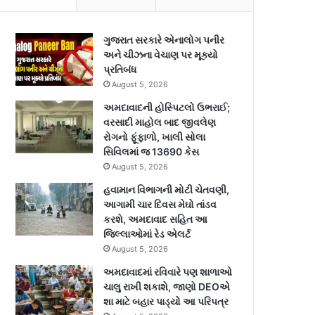
ગુજરાત સરકારે એનાલોગ પનીર
અને ચીઝના વેચાણ પર મૂક્યો
પ્રતિબંધ
August 5, 2026
અમદાવાદની હોસ્પિટલો ઉભરાઈ;
વરસાદી માહોલ બાદ જીવલેણ
રોગનો ફૂંફાળો, ખાલી સોલા
સિવિલમાં જ 13690 કેસ
August 5, 2026
હવામાન વિભાગની મોટી ચેતવણી,
આગામી ચાર દિવસ મેઘો તાંડવ
કરશે, અમદાવાદ સહિત આ
જિલ્લાઓમાં રેડ એલર્ટ
August 5, 2026
અમદાવાદમાં રવિવારે પણ શાળાઓ
ચાલુ રાખી શકાશે, જાણો DEOએ
શા માટે બહાર પાડ્યો આ પરિપત્ર