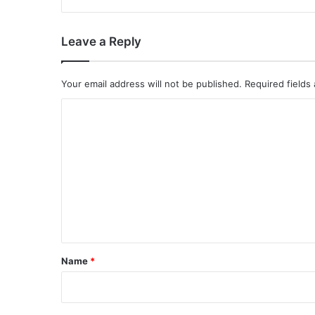
Leave a Reply
Your email address will not be published.
Required fields
C
o
m
m
e
n
t
*
Name
*