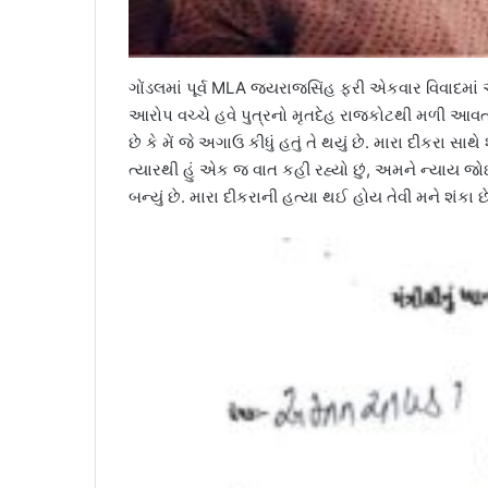
ગોંડલમાં પૂર્વ MLA જયરાજસિંહ ફરી એકવાર વિવાદમાં આવ
આરોપ વચ્ચે હવે પુત્રનો મૃતદેહ રાજકોટથી મળી આવતા 
છે કે મેં જે અગાઉ કીધું હતું તે થયું છે. મારા દીકરા સા
ત્યારથી હું એક જ વાત કહી રહ્યો છું, અમને ન્યાય જો
બન્યું છે. મારા દીકરાની હત્યા થઈ હોય તેવી મને શં