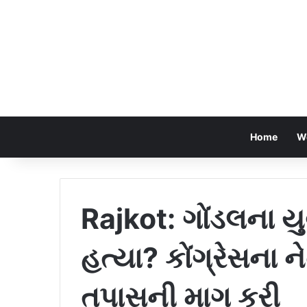
Home
W
Rajkot: ગોંડલના ય
હત્યા? કોંગ્રેસના
તપાસની માગ કરી