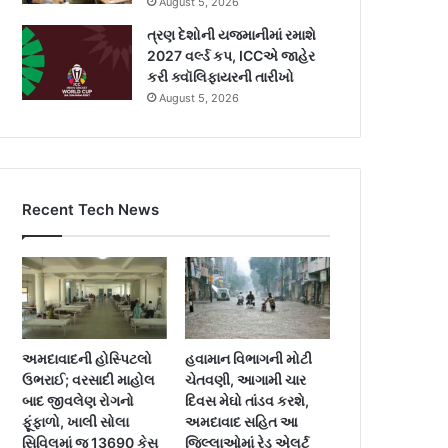
August 5, 2026
ત્રણ દેશોની યજમાનીમાં રમાશે
2027 વર્લ્ડ કપ, ICCએ જાહેર
કરી ક્વૉલિફાયરની તારીખો
August 5, 2026
Recent Tech News
અમદાવાદની હોસ્પિટલો
હવામાન વિભાગની મોટી
ઉભરાઈ; વરસાદી માહોલ
ચેતવણી, આગામી ચાર
બાદ જીવલેણ રોગનો
દિવસ મેઘો તાંડવ કરશે,
ફૂંફાળો, ખાલી સોલા
અમદાવાદ સહિત આ
સિવિલમાં જ 13690 કેસ
જિલ્લાઓમાં રેડ એલર્ટ