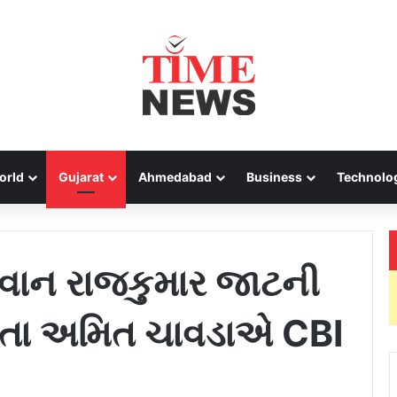
orld
Gujarat
Ahmedabad
Business
Technolo
ુવાન રાજકુમાર જાટની
 નેતા અમિત ચાવડાએ CBI