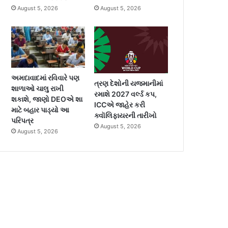
August 5, 2026
August 5, 2026
અમદાવાદમાં રવિવારે પણ
ત્રણ દેશોની યજમાનીમાં
શાળાઓ ચાલુ રાખી
રમાશે 2027 વર્લ્ડ કપ,
શકાશે, જાણો DEOએ શા
ICCએ જાહેર કરી
માટે બહાર પાડ્યો આ
ક્વૉલિફાયરની તારીખો
પરિપત્ર
August 5, 2026
August 5, 2026