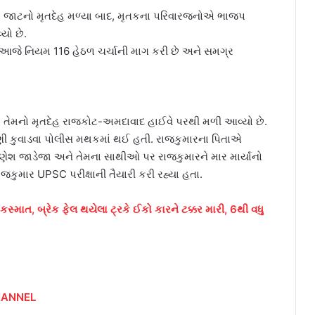
ાર જાટનો મૃતદેહ મળ્યા બાદ, મૃતકના પરિવારજનોએ ભાજપ
યો છે.
ક્ષે આજે નિયમ 116 હેઠળ ચર્ચાની માગ કરી છે અને સમગ્ર
ા, તેમનો મૃતદેહ રાજકોટ-અમદાવાદ હાઈવે પરથી મળી આવ્યો છે.
ોંધણી કુવાડવા પોલીસ મથકમાં થઈ હતી. રાજકુમારના પિતાએ
 ગણેશ જાડેજા અને તેમના સાથીઓ પર રાજકુમારને માર માર્યાનો
જકુમાર UPSC પરીક્ષાની તૈયારી કરી રહ્યા હતા.
સ્માત, બ્રેક ફેલ થયેલા ટ્રકે ઈકો કારને ટક્કર મારી, 6થી વધુ
HANNEL