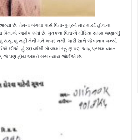
્યા છે. તેમના બંગલા પાસે પિતા-પુત્રને માર માર્યો હોવાના
પિતાએ આક્ષેપ કર્યા છે. મૃતકના પિતાએ મીડિયા સમક્ષ જણાવ્યું
થે શું થયું, શું નહીં તેની મને ખબર નથી. મારી સાથે જે બનાવ બન્યો
ઈએ છીએ. હું 30 વર્ષથી ગોંડલમાં રહું છું પણ આવું પ્રથમ વખત
કા છે, જે પણ હોય અમને બસ ન્યાય જોઈએ છે.