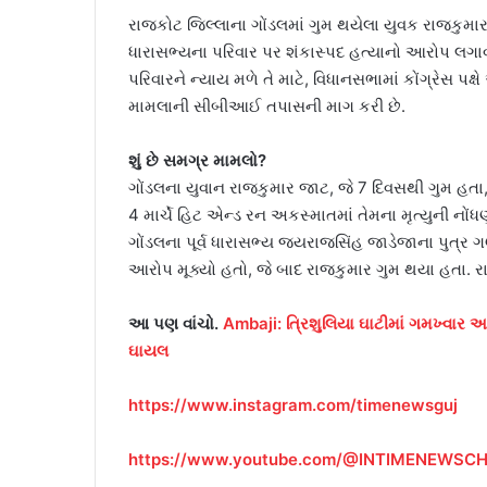
રાજકોટ જિલ્લાના ગોંડલમાં ગુમ થયેલા યુવક રાજકુમ
ધારાસભ્યના પરિવાર પર શંકાસ્પદ હત્યાનો આરોપ લગાવ્
પરિવારને ન્યાય મળે તે માટે, વિધાનસભામાં કોંગ્રેસ પ
મામલાની સીબીઆઈ તપાસની માગ કરી છે.
શું છે સમગ્ર મામલો?
ગોંડલના યુવાન રાજકુમાર જાટ, જે 7 દિવસથી ગુમ હત
4 માર્ચે હિટ એન્ડ રન અકસ્માતમાં તેમના મૃત્યુની ન
ગોંડલના પૂર્વ ધારાસભ્ય જયરાજસિંહ જાડેજાના પુત્ર
આરોપ મૂક્યો હતો, જે બાદ રાજકુમાર ગુમ થયા હતા. રા
આ પણ વાંચો.
Ambaji: ત્રિશુલિયા ઘાટીમાં ગમખ્વાર અક
ઘાયલ
https://www.instagram.com/timenewsguj
https://www.youtube.com/@INTIMENEWSC