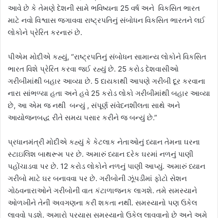
આવે છે કે તેમણે દેશની સામે ભવિષ્યના 25 વર્ષ અને વિકસિત ભારત
માટે નવો વિશ્વાસ જગાવવા રાષ્ટ્રપતિનું સંબોધન વિકસિત ભારતને લઈ
લોકોને પ્રેરિત કરનારું છે.
પીએમ મોદીએ કહ્યું, “રાષ્ટ્રપતિનું સંબોધન સામાન્ય લોકોને વિકસિત
ભારત વિશે પ્રેરિત કરવા જઈ રહ્યું છે. 25 કરોડ દેશવાસીઓ
ગરીબીમાંથી બહાર આવ્યા છે. 5 દાયકાથી આપણે ગરીબી દૂર કરવાના
નારા સાંભળ્યા હતા અને હવે 25 કરોડ લોકો ગરીબીમાંથી બહાર આવ્યા
છે, આ એમ જ નથી બન્યું , સંપૂર્ણ સંવેદનશીલતા સાથે અને
આયોજનબદ્ધ રીતે સમય પસાર કરીને જ બન્યું છે.”
પ્રધાનમંત્રી મોદીએ કહ્યું કે કેટલાક નેતાઓનું ધ્યાન તેમના ઘરના
સ્ટાઇલિશ બાથરૂમ પર છે. અમારું ધ્યાન દરેક ઘરમાં નળનું પાણી
પહોંચાડવા પર છે. 12 કરોડ લોકોને નળનું પાણી આપ્યું. અમારું ધ્યાન
ગરીબો માટે ઘર બનાવવા પર છે. ગરીબોની ઝૂંપડીમાં ફોટો સેશન
ગોઠવનારાઓને ગરીબોની વાત કંટાળાજનક લાગશે. તમે સમસ્યાને
ઓળખીને તેની અવગણના કરી શકતા નથી. સમસ્યાનો પણ ઉકેલ
લાવવો પડશે. અમારો પ્રયાસ સમસ્યાનો ઉકેલ લાવવાનો છે અને અમે