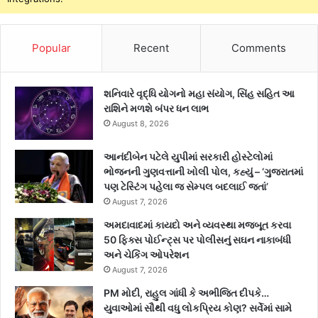
Popular
Recent
Comments
શનિવારે વૃદ્ધિ યોગનો મહા સંયોગ, સિંહ સહિત આ
રાશિને મળશે બંપર ધન લાભ
August 8, 2026
આનંદીબેન પટેલે યુપીમાં સરકારી હોસ્ટેલોમાં
ભોજનની ગુણવત્તાની ખોલી પોલ, કહ્યું – ‘ગુજરાતમાં
પણ ટેસ્ટિંગ પહેલા જ સેમ્પલ બદલાઈ જતાં’
August 7, 2026
અમદાવાદમાં કાયદો અને વ્યવસ્થા મજબૂત કરવા
50 ફિક્સ પોઈન્ટ્સ પર પોલીસનું સઘન નાકાબંધી
અને ચેકિંગ ઓપરેશન
August 7, 2026
PM મોદી, રાહુલ ગાંધી કે અભીજિત દીપકે…
યુવાઓમાં સૌથી વધુ લોકપ્રિય કોણ? સર્વેમાં સામે