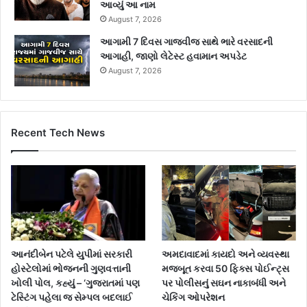
આવ્યું આ નામ
August 7, 2026
આગામી 7 દિવસ ગાજવીજ સાથે ભારે વરસાદની
આગાહી, જાણો લેટેસ્ટ હવામાન અપડેટ
August 7, 2026
Recent Tech News
આનંદીબેન પટેલે યુપીમાં સરકારી
અમદાવાદમાં કાયદો અને વ્યવસ્થા
હોસ્ટેલોમાં ભોજનની ગુણવત્તાની
મજબૂત કરવા 50 ફિક્સ પોઈન્ટ્સ
ખોલી પોલ, કહ્યું – ‘ગુજરાતમાં પણ
પર પોલીસનું સઘન નાકાબંધી અને
ટેસ્ટિંગ પહેલા જ સેમ્પલ બદલાઈ
ચેકિંગ ઓપરેશન