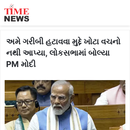
અમે ગરીબી હટાવવા મુદ્દે ખોટા વચનો
નથી આપ્યા, લોકસભામાં બોલ્યા
PM મોદી