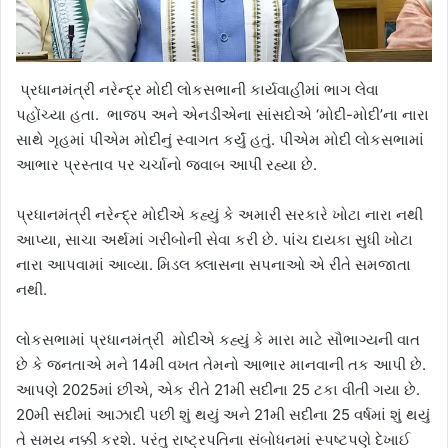
પ્રધાનમંત્રી નરેન્દ્ર મોદી લોકસભાની કાર્યવાહીમાં ભાગ લેવા
પહોંચ્યા હતા. ભાજપ અને એનડીએના સાંસદોએ ‘મોદી-મોદી’ના નારા
સાથે ગૃહમાં પીએમ મોદીનું સ્વાગત કર્યું હતું. પીએમ મોદી લોકસભામાં
આભાર પ્રસ્તાવ પર ચર્ચાનો જવાબ આપી રહ્યા છે.
પ્રધાનમંત્રી નરેન્દ્ર મોદીએ કહ્યું કે અમારી સરકારે ખોટા નારા નથી
આપ્યા, સાચા અર્થમાં ગરીબોની સેવા કરી છે. પાંચ દાયકા સુધી ખોટા
નારા આપવામાં આવ્યા. મિડલ ક્લાસના સપનાઓ એ રીતે સમજાતા
નથી.
લોકસભામાં પ્રધાનમંત્રી મોદીએ કહ્યું કે મારા માટે સૌભાગ્યની વાત
છે કે જનતાએ મને 14મી વખત તેમનો આભાર માનવાની તક આપી છે.
આપણે 2025માં છીએ, એક રીતે 21મી સદીના 25 ટકા વીતી ગયા છે.
20મી સદીમાં આઝાદી પછી શું થયું અને 21મી સદીના 25 વર્ષમાં શું થયું
તે સમય નક્કી કરશે. પરંતુ રાષ્ટ્રપતિના સંબોધનમાં સ્પષ્ટપણે દેખાઈ