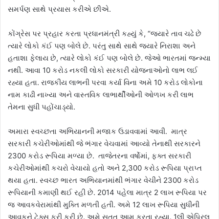
સમર્પણ સાથે પ્રયાસ કરીએ છીએ.
કોંગ્રેસ પર પ્રહાર કરતા પ્રધાનમંત્રી કહ્યું કે, “જ્યારે તાવ ચઢે છે
ત્યારે લોકો કંઈ પણ બોલે છે. પરંતુ સાથે સાથે જ્યારે નિરાશા અને
હતાશા ફેલાય છે, ત્યારે લોકો કંઈ પણ બોલે છે. જેઓ ભારતમાં જન્મ્યા
નથી. આવા 10 કરોડ નકલી લોકો સરકારી યોજનાઓનો લાભ લઈ
રહ્યા હતા. રાજકીય લાભની પરવા કર્યા વિના અમે 10 કરોડ લોકોના
નામ કાઢી નાખ્યા અને વાસ્તવિક લાભાર્થીઓની ઓળખ કરી લાભ
તેમના સુધી પહોંચાડ્યો.
અમારા સ્વચ્છતા અભિયાનની મજાક ઉડાવવામાં આવી. માત્ર
સરકારી કચેરીઓમાંથી જે ભંગાર વેચવામાં આવ્યો તેનાથી સરકારને
2300 કરોડ રૂપિયા મળ્યા છે. તાજેતરના વર્ષોમાં, ફક્ત સરકારી
કચેરીઓમાંથી કચરો વેચાયો હતો અને 2,300 કરોડ રૂપિયા પ્રાપ્ત
થયા હતા. સ્વચ્છ ભારત અભિયાનમાંથી ભંગાર વેચીને 2300 કરોડ
રૂપિયાની કમાણી થઈ રહી છે. 2014 પહેલા માત્ર 2 લાખ રૂપિયા પર
જ આવકવેરામાંથી મુક્તિ મળતી હતી. અમે 12 લાખ રૂપિયા સુધીની
આવકને ટેક્સ ફ્રી કરી છે. અમે સતત આમ કરતા રહ્યા. 1લી એપ્રિલ