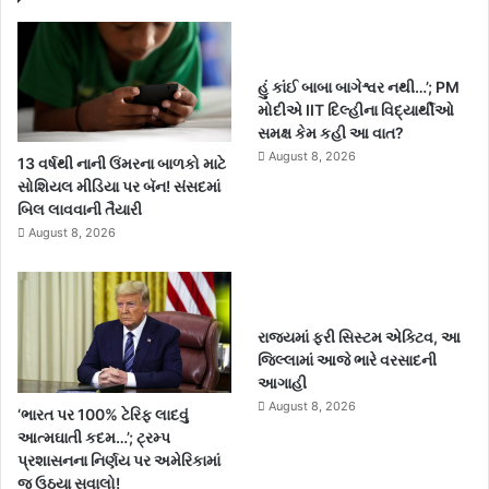
હું કાંઈ બાબા બાગેશ્વર નથી…’; PM
મોદીએ IIT દિલ્હીના વિદ્યાર્થીઓ
સમક્ષ કેમ કહી આ વાત?
August 8, 2026
13 વર્ષથી નાની ઉંમરના બાળકો માટે
સોશિયલ મીડિયા પર બૅન! સંસદમાં
બિલ લાવવાની તૈયારી
August 8, 2026
રાજ્યમાં ફરી સિસ્ટમ એક્ટિવ, આ
જિલ્લામાં આજે ભારે વરસાદની
આગાહી
August 8, 2026
‘ભારત પર 100% ટેરિફ લાદવું
આત્મઘાતી કદમ…’; ટ્રમ્પ
પ્રશાસનના નિર્ણય પર અમેરિકામાં
જ ઉઠ્યા સવાલો!