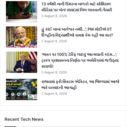
13 વર્ષથી નાની ઉંમરના બાળકો માટે સોશિયલ
મીડિયા પર બૅન! સંસદમાં બિલ લાવવાની તૈયારી
August 8, 2026
હું કાંઈ બાબા બાગેશ્વર નથી…’; PM મોદીએ IIT
દિલ્હીના વિદ્યાર્થીઓ સમક્ષ કેમ કહી આ વાત?
August 8, 2026
‘ભારત પર 100% ટેરિફ લાદવું આત્મઘાતી કદમ…’;
ટ્રમ્પ પ્રશાસનના નિર્ણય પર અમેરિકામાં જ ઉઠ્યા
સવાલો!
August 8, 2026
રાજ્યમાં ફરી સિસ્ટમ એક્ટિવ, આ જિલ્લામાં આજે
ભારે વરસાદની આગાહી
August 8, 2026
Recent Tech News