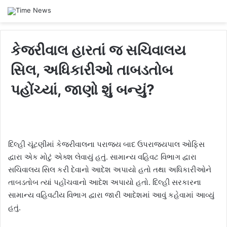
કેજરીવાલ હારતાં જ સચિવાલય
સિલ, અધિકારીઓ તાબડતોબ
પહોંચ્યાં, જાણો શું બન્યું?
દિલ્હી ચૂંટણીમાં કેજરીવાલના પરાજય બાદ ઉપરાજ્યપાલ ઓફિસ
દ્વારા એક મોટું એક્શ લેવાયું હતું. સામાન્ય વહિવટ વિભાગ દ્વારા
સચિવાલય સિલ કરી દેવાનો આદેશ અપાયો હતો તથા અધિકારીઓને
તાબડતોબ ત્યાં પહોંચવાનો આદેશ અપાયો હતો. દિલ્હી સરકારના
સામાન્ય વહિવટીય વિભાગ દ્વારા જારી આદેશમાં આવું કહેવામાં આવ્યું
હતું.