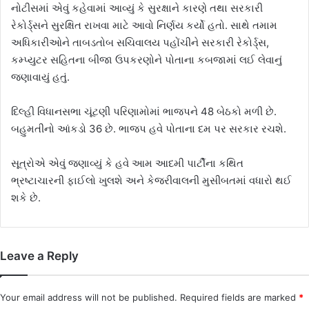
નોટીસમાં એવું કહેવામાં આવ્યું કે સુરક્ષાને કારણે તથા સરકારી
રેકોર્ડ્સને સુરક્ષિત રાખવા માટે આવો નિર્ણય કર્યો હતો. સાથે તમામ
અધિકારીઓને તાબડતોબ સચિવાલય પહોંચીને સરકારી રેકોર્ડ્સ,
કમ્પ્યુટર સહિતના બીજા ઉપકરણોને પોતાના કબજામાં લઈ લેવાનું
જણાવાયું હતું.
દિલ્હી વિધાનસભા ચૂંટણી પરિણામોમાં ભાજપને 48 બેઠકો મળી છે.
બહુમતીનો આંકડો 36 છે. ભાજપ હવે પોતાના દમ પર સરકાર રચશે.
સૂત્રોએ એવું જણાવ્યું કે હવે આમ આદમી પાર્ટીના કથિત
ભ્રષ્ટાચારની ફાઈલો ખુલશે અને કેજરીવાલની મુસીબતમાં વધારો થઈ
શકે છે.
Leave a Reply
Your email address will not be published.
Required fields are marked
*