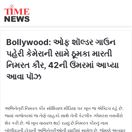
Bollywood: ઓફ શૉલ્ડર ગાઉન
પહેરી કેમેરાની સામે ઠૂમકા મારતી
નિમરત કૌર, 42ની ઉંમરમાં આપ્યા
આવા પૉઝ
અભિનેત્રી નિમરત કૌર સોશિયલ મીડિયા પર ખૂબ જ એક્ટિવ રહે છે.
જ્યાં તાજેતરમાં જ તેણે ચાહકો સાથે તેની કેટલીક ગ્લેમરસ તસવીરો
શેર કરી છે. જે ખૂબ વાયરલ થઈ રહ્યું છે.નિમરત કૌરનું નામ
બૉલીવૂડની ટોચની અભિનેત્રીઓની યાદીમાં સામેલ છે. જેમણે અત્યાર