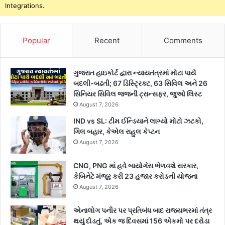
Integrations.
Popular
Recent
Comments
ગુજરાત હાઇકોર્ટ દ્વારા ન્યાયતંત્રમાં મોટા પાયે
બદલી-બઢતી; 67 ડિસ્ટ્રિક્ટ, 63 સિવિલ અને 26
સિનિયર સિવિલ જજની ટ્રાન્સફર, જુઓ લિસ્ટ
August 7, 2026
IND vs SL: ટીમ ઈન્ડિયાને લાગ્યો મોટો ઝટકો,
ગિલ બહાર, કેએલ રાહુલ કેપ્ટન
August 7, 2026
CNG, PNG માં હવે બાયોગેસ ભેળવશે સરકાર,
કેબિનેટે મંજૂર કરી 23 હજાર કરોડની યોજના
August 7, 2026
એનાલોગ પનીર પર પ્રતિબંધ બાદ રાજ્યભરમાં તંત્ર
થયું દોડતું, એક જ દિવસમાં 156 એકમો પર દરોડા