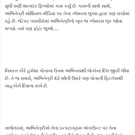
સુધી ઘણી શાનદાર ફિલ્મોમાં કામ કર્યું છે. કામની સાથે સાથે,
અભિનેત્રી સોશિયલ મીડિયા પર તેના ગ્લેમરસ લુક્સ દ્વારા પણ ચર્ચામાં
રહે છે. લેટેસ્ટ તસવીરોમાં અભિનેત્રીનો ખૂબ જ ગ્લેમરસ લૂક જોવા
મળ્યો. તમે પણ ફોટા જુઓ…..
નિમરત કૌરે હંમેશા પોતાના ઉત્તમ અભિનયથી લોકોના દિલ જીતી લીધા
છે. તે જ સમયે, અભિનેત્રી 42 વર્ષની ઉંમરે પણ પોતાની ફિટનેસથી
ચાહકોને દિવાના રાખે છે.
તાજેતરમાં, અભિનેત્રીએ તેના ઇન્સ્ટાગ્રામ એકાઉન્ટ પર તેના