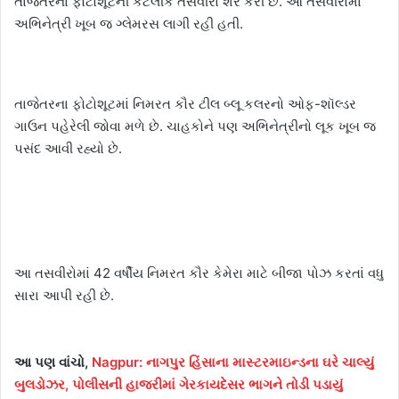
તાજેતરના ફોટોશૂટની કેટલીક તસવીરો શેર કરી છે. આ તસવીરોમાં
અભિનેત્રી ખૂબ જ ગ્લેમરસ લાગી રહી હતી.
તાજેતરના ફોટોશૂટમાં નિમરત કૌર ટીલ બ્લૂ કલરનો ઓફ-શૉલ્ડર
ગાઉન પહેરેલી જોવા મળે છે. ચાહકોને પણ અભિનેત્રીનો લૂક ખૂબ જ
પસંદ આવી રહ્યો છે.
આ તસવીરોમાં 42 વર્ષીય નિમરત કૌર કેમેરા માટે બીજા પોઝ કરતાં વધુ
સારા આપી રહી છે.
આ પણ વાંચો,
Nagpur: નાગપુર હિંસાના માસ્ટરમાઇન્ડના ઘરે ચાલ્યું
બુલડોઝર, પોલીસની હાજરીમાં ગેરકાયદેસર ભાગને તોડી પડાયું