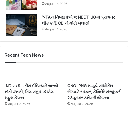
August 7, 2026
‘NTAના નિષ્ણાતોએ જ NEET-UGનો પ્રશ્નપત્ર
લીક કર્યું’, CBIનો મોટો ખુલાસો
August 7, 2026
Recent Tech News
IND vs SL: ટીમ ઈન્ડિયાને લાગ્યો
CNG, PNG માં હવે બાયોગેસ
મોટો ઝટકો, ગિલ બહાર, કેએલ
ભેળવશે સરકાર, કેબિનેટે મંજૂર કરી
રાહુલ કેપ્ટન
23 હજાર કરોડની યોજના
August 7, 2026
August 7, 2026