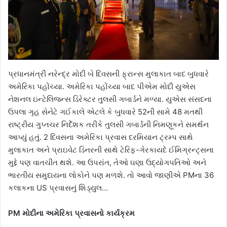
પ્રધાનમંત્રી નરેન્દ્ર મોદી બે દિવસની ફ્રાન્સ મુલાકાત બાદ બુધવારે
અમેરિકા પહોંચ્યા. અમેરિકા પહોંચ્યા બાદ પીએમ મોદી યુએસ
નેશનલ ઇન્ટેલિજન્સ ડિરેક્ટર તુલસી ગબાર્ડને મળ્યા. યુએસ સંસદના
ઉપલા ગૃહ સેનેટે ગઈકાલે એટલે કે બુધવારે 52ની સામે 48 મતથી
રાષ્ટ્રીય ગુપ્તચર નિર્દેશક તરીકે તુલસી ગબાર્ડની નિમણૂકને સમર્થન
આપ્યું હતું. 2 દિવસના અમેરિકા પ્રવાસ દરમિયાન ટ્રમ્પ સાથે
મુલાકાત અને પ્રાઇવેટ ડિનરની સાથે ટેરિફ-ગેરકાયદે ઈમિગ્રન્ટ્સના
મુદ્દે પણ વાતચીત થશે. આ ઉપરાંત, તેઓ ઘણા ઉદ્યોગપતિઓ અને
ભારતીય સમુદાયના લોકોને પણ મળશે. તો આવો જાણીએ PMના 36
કલાકના US પ્રવાસનું શિડ્યુલ…
PM મોદીના અમેરિકા પ્રવાસનો કાર્યક્રમ