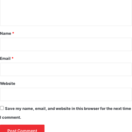
e
n
t
*
Name
*
Email
*
Website
Save my name, email, and website in this browser for the next time
I comment.