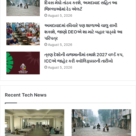
દિવસ મેઘો તાંડવ કરશે, અમદાવાદ સહિત આ
જિલ્લાઓમાં રેડ એલર્ટ
August 5, 2026
અમદાવાદમાં રવિવારે પણ શાળાઓ ચાલુ રાખી
શકાશે, જાણો DEOએ શા માટે બહાર પાડ્યો આ
પરિપત્ર
August 5, 2026
ત્રણ દેશોની યજમાનીમાં રમાશે 2027 વર્લ્ડ કપ,
ICCએ જાહેર કરી ક્વૉલિફાયરની તારીખો
August 5, 2026
Recent Tech News