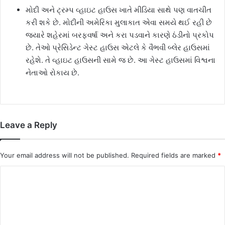
મોદી અને ટ્રમ્પ વ્હાઇટ હાઉસ ખાતે મીડિયા સાથે પણ વાતચીત
કરી શકે છે. મોદીની અમેરિકા મુલાકાત એવા સમયે થઈ રહી છે
જ્યારે શહેરમાં બરફવર્ષા અને કરા પડવાને કારણે ઠંડીનો પ્રકોપ
છે. તેઓ પ્રેસિડેન્ટ ગેસ્ટ હાઉસ એટલે કે વૈભવી બ્લેર હાઉસમાં
રહેશે. તે વ્હાઇટ હાઉસની સામે જ છે. આ ગેસ્ટ હાઉસમાં વિશ્વના
નેતાઓ રોકાય છે.
Leave a Reply
Your email address will not be published.
Required fields are marked
*
C
o
m
m