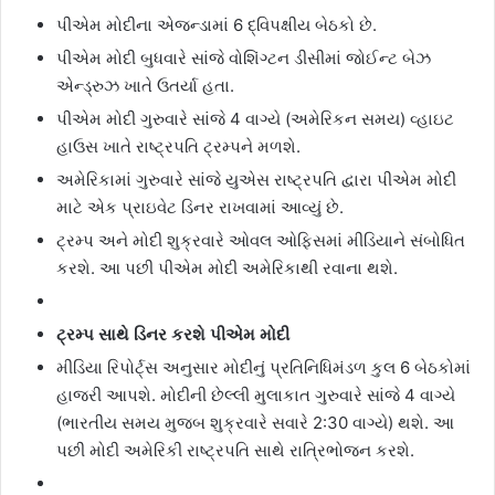
પીએમ મોદીના એજન્ડામાં 6 દ્વિપક્ષીય બેઠકો છે.
પીએમ મોદી બુધવારે સાંજે વોશિંગ્ટન ડીસીમાં જોઈન્ટ બેઝ
એન્ડ્રુઝ ખાતે ઉતર્યા હતા.
પીએમ મોદી ગુરુવારે સાંજે 4 વાગ્યે (અમેરિકન સમય) વ્હાઇટ
હાઉસ ખાતે રાષ્ટ્રપતિ ટ્રમ્પને મળશે.
અમેરિકામાં ગુરુવારે સાંજે યુએસ રાષ્ટ્રપતિ દ્વારા પીએમ મોદી
માટે એક પ્રાઇવેટ ડિનર રાખવામાં આવ્યું છે.
ટ્રમ્પ અને મોદી શુક્રવારે ઓવલ ઓફિસમાં મીડિયાને સંબોધિત
કરશે. આ પછી પીએમ મોદી અમેરિકાથી રવાના થશે.
ટ્રમ્પ સાથે ડિનર કરશે પીએમ મોદી
મીડિયા રિપોર્ટ્સ અનુસાર મોદીનું પ્રતિનિધિમંડળ કુલ 6 બેઠકોમાં
હાજરી આપશે. મોદીની છેલ્લી મુલાકાત ગુરુવારે સાંજે 4 વાગ્યે
(ભારતીય સમય મુજબ શુક્રવારે સવારે 2:30 વાગ્યે) થશે. આ
પછી મોદી અમેરિકી રાષ્ટ્રપતિ સાથે રાત્રિભોજન કરશે.