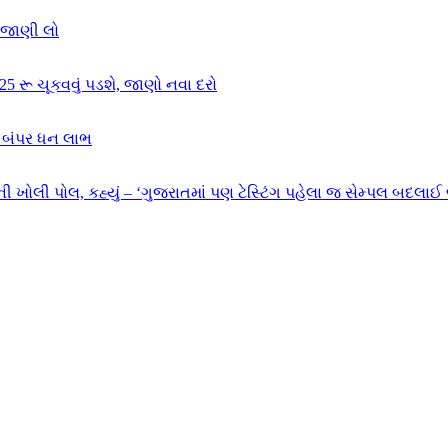
્ત જાણી લો
ં 25 રૂ ચૂકવવું પડશે, જાણો નવા દરો
ે બંપર ધન લાભ
ી ખોલી પોલ, કહ્યું – ‘ગુજરાતમાં પણ ટેસ્ટિંગ પહેલા જ સેમ્પલ બદલાઈ 