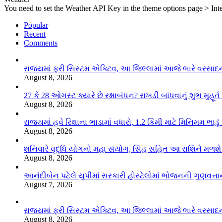
You need to set the Weather API Key in the theme options page > Inte
Popular
Recent
Comments
રાજ્યમાં ફરી સિસ્ટમ એક્ટિવ, આ જિલ્લામાં આજે ભારે વરસા
August 8, 2026
27 કે 28 ઓગસ્ટ ક્યારે છે રક્ષાબંધન? રાખડી બાંધવાનું શુભ મુહૂર
August 8, 2026
રાજ્યમાં હવે રિક્ષાના ભાડામાં વધારો, 1.2 કિમી માટે મિનિમમ ભાડુ
August 8, 2026
શનિવારે વૃદ્ધિ યોગનો મહા સંયોગ, સિંહ સહિત આ રાશિને મળશ
August 8, 2026
આનંદીબેન પટેલે યુપીમાં સરકારી હોસ્ટેલોમાં ભોજનની ગુણવત્તાન
August 7, 2026
રાજ્યમાં ફરી સિસ્ટમ એક્ટિવ, આ જિલ્લામાં આજે ભારે વરસા
August 8, 2026