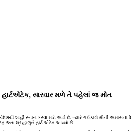
 હાર્ટએટેક, સારવાર મળે તે પહેલાં જ મોત
 – વિદેશથી શાહી સ્નાન કરવા માટે આવે છે. ત્યારે ગઈકાલે મૌની અમાસન
તરફ જતા શ્રદ્ધાળુને હાર્ટ એટેક આવ્યો છે.