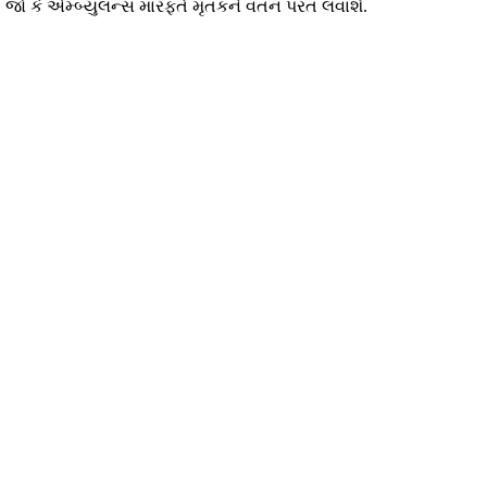
છે. જો કે એમ્બ્યુલન્સ મારફતે મૃતકને વતન પરત લવાશે.