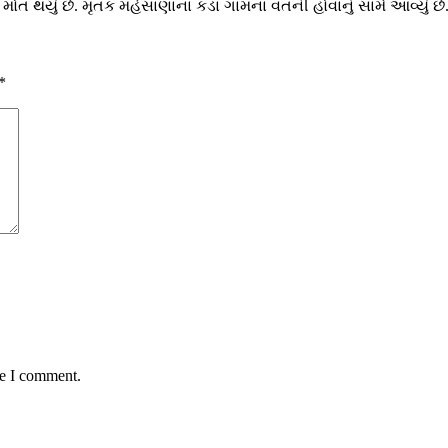
ં મોત થયું છે. મૃતક મહેસાણાના કડા ગામના વતની હોવાનું સામે આવ્યું 
*
me I comment.