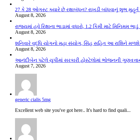
27 કે 28 ઓગસ્ટ ક્યારે છે રક્ષાબંધન? રાખડી બાંધવાનું શુભ મુહૂર
August 8, 2026
રાજ્યમાં હવે રિક્ષાના ભાડામાં વધારો, 1.2 કિમી માટે મિનિમમ ભાડુ
August 8, 2026
શનિવારે વૃદ્ધિ યોગનો મહા સંયોગ, સિંહ સહિત આ રાશિને મળશ
August 8, 2026
આનંદીબેન પટેલે યુપીમાં સરકારી હોસ્ટેલોમાં ભોજનની ગુણવત્તાન
August 7, 2026
generic cialis 5mg
Excellent web site you've got here.. It's hard to find quali...