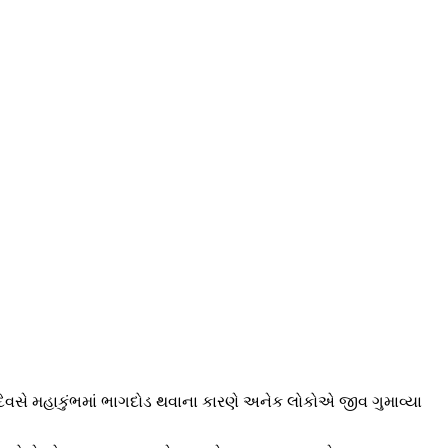
ા દિવસે મહાકુંભમાં ભાગદોડ થવાના કારણે અનેક લોકોએ જીવ ગુમાવ્યા