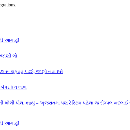
grations.
દની આગાહી
્ત જાણી લો
ં 25 રૂ ચૂકવવું પડશે, જાણો નવા દરો
ે બંપર ધન લાભ
ી ખોલી પોલ, કહ્યું – ‘ગુજરાતમાં પણ ટેસ્ટિંગ પહેલા જ સેમ્પલ બદલાઈ 
દની આગાહી