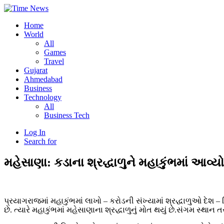
Home
World
All
Games
Travel
Gujarat
Ahmedabad
Business
Technology
All
Business Tech
Log In
Search for
મહેસાણા: કડાના શ્રદ્ધાળુને મહાકુંભમાં આવ્યો
પ્રયાગરાજમાં મહાકુંભમાં લાખો – કરોડની સંખ્યામાં શ્રદ્ધાળુઓ દેશ
છે. ત્યારે મહાકુંભમાં મહેસાણાના શ્રદ્ધાળુનું મોત થયું છે.સંગમ સ્થાન 