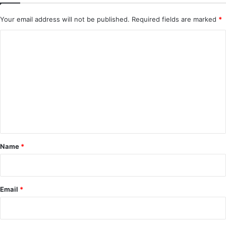
Your email address will not be published.
Required fields are marked
*
C
o
m
m
e
n
t
*
Name
*
Email
*