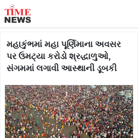
મહાકુંભમાં મહા પૂર્ણિમાના અવસર
પર ઉમટ્યા કરોડો શ્રદ્ધાળુઓ,
સંગમમાં લગાવી આસ્થાની ડૂબકી