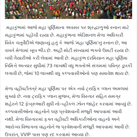
મહાકુંભમાં આજે મહા પૂર્ણિમાના અવસર પર શ્રદ્ધાળુઓ સ્નાન માટે
મહાકુંભમાં પહોંચી રહ્યા છે. મહાકુંભના એડિશનલ મેળા અધિકારી
વિવેક ચતુર્વેદીએ જણાવ્યું હતું કે આજે ‘મહા પૂર્ણિમા’નું સ્નાન છે, આ
વખતે મેળામાં ખૂબ ભીડ છે. અહીં મોટી સંખ્યામાં ભક્તો ઉમટી રહ્યા છે.
બધી તૈયારીઓ કરી લેવામાં આવી છે. મહાકુંભ દરમિયાન મહા પૂર્ણિમા
નિમિત્તે અત્યાર સુધીમાં 73 લાખથી વધુ ભક્તોએ સંગમમાં પવિત્ર ડૂબકી
લગાવી છે, જેમાં 10 લાખથી વધુ કલ્પવાસીઓનો પણ સમાવેશ થાય છે.
મેળા વહીવટીતંત્રે મહા પૂર્ણિમા પર એક નવો ટ્રાફિક પ્લાન અમલમાં
મુક્યો છે. નવા ટ્રાફિક પ્લાન મુજબ, મેળા વિસ્તાર સહિત સમગ્ર
શહેરને 12 ફેબ્રુઆરી સુધી નો-વ્હીકલ ઝોન જાહેર કરવામાં આવ્યું છે.
કલ્પવાસીઓના વાહનોને પણ પ્રવેશવાની મંજૂરી આપવામાં આવી
નથી. મેળા વિસ્તારમાં ફક્ત વહીવટી અધિકારીઓના વાહનો અને
આરોગ્ય વિભાગના વાહનોને જ પ્રવેશવાની મંજૂરી આપવામાં આવી છે.
ઉપરાંત, VVIP પાસ પણ રદ કરવામાં આવ્યા છે.