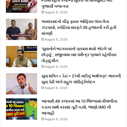
PGમાં રહેતી કચ્છની યુવતી પર સિક્યુરિટી ગાર્ડે
ગુજાર્યો બળાત્કાર
August 9, 2026
અમદાવાદનો ચીફ ફાયર ઓફિસર લાંચ લેતા
ઝડપાયો, વચેટિયા મારફતે 36 હજારની કરી હતી
માંગણી
August 9, 2026
‘યુવાનોને ભટકાવવાનો પ્રયાસ થયો એટલે પદ
છોડ્યું’ , રાજીનામા બાદ ધર્મેન્દ્ર પ્રધાને પહેલીવાર
તોડ્યું મૌન
August 9, 2026
યુવા શક્તિ + ડેટા = 21મી સદીનું અર્થતંત્ર’: ભારતની
યુવા પેઢી અંગે રાહુલ ગાંધીનું નિવેદન
August 9, 2026
આગામી 48 કલાકમાં આ 10 જિલ્લામાં વીજળીના
કડાકા સાથે વરસાદ તૂટી પડશે, જાણો IMD ની
આગાહી
August 9, 2026