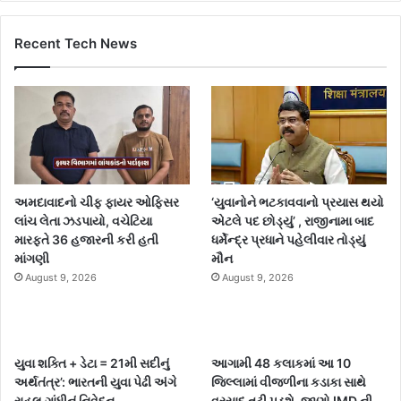
Recent Tech News
‘યુવાનોને ભટકાવવાનો પ્રયાસ થયો
અમદાવાદનો ચીફ ફાયર ઓફિસર
એટલે પદ છોડ્યું’ , રાજીનામા બાદ
લાંચ લેતા ઝડપાયો, વચેટિયા
ધર્મેન્દ્ર પ્રધાને પહેલીવાર તોડ્યું
મારફતે 36 હજારની કરી હતી
મૌન
માંગણી
August 9, 2026
August 9, 2026
યુવા શક્તિ + ડેટા = 21મી સદીનું
આગામી 48 કલાકમાં આ 10
અર્થતંત્ર’: ભારતની યુવા પેઢી અંગે
જિલ્લામાં વીજળીના કડાકા સાથે
રાહુલ ગાંધીનું નિવેદન
વરસાદ તૂટી પડશે, જાણો IMD ની