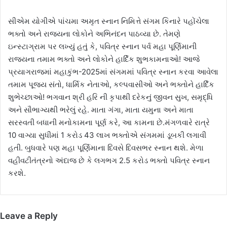
સીએમ યોગીએ પાંચમા અમૃત સ્નાન નિમિત્તે સંગમ કિનારે પહોંચેલા
ભક્તો અને રાજ્યના લોકોને અભિનંદન પાઠવ્યા છે. તેમણે
ઇન્સ્ટાગ્રામ પર લખ્યું હતું કે, પવિત્ર સ્નાન પર્વ મહા પૂર્ણિમાની
રાજ્યના તમામ ભક્તો અને લોકોને હાર્દિક શુભકામનાઓ! આજે
પ્રયાગરાજમાં મહાકુંભ-2025માં સંગમમાં પવિત્ર સ્નાન કરવા આવેલા
તમામ પૂજ્ય સંતો, ધાર્મિક નેતાઓ, કલ્પવાસીઓ અને ભક્તોને હાર્દિક
શુભેચ્છાઓ! ભગવાન શ્રી હરિ ની કૃપાથી દરેકનું જીવન સુખ, સમૃદ્ધિ
અને સૌભાગ્યથી ભરેલું રહે. માતા ગંગા, માતા યમુના અને માતા
સરસ્વતી બધાની મનોકામના પૂર્ણ કરે, આ કામના છે.મંગળવારે રાત્રે
10 વાગ્યા સુધીમાં 1 કરોડ 43 લાખ ભક્તોએ સંગમમાં ડૂબકી લગાવી
હતી. બુધવારે પણ મહા પૂર્ણિમાના દિવસે દિવસભર સ્નાન થશે. મેળા
વહીવટીતંત્રનો અંદાજ છે કે લગભગ 2.5 કરોડ ભક્તો પવિત્ર સ્નાન
કરશે.
Leave a Reply